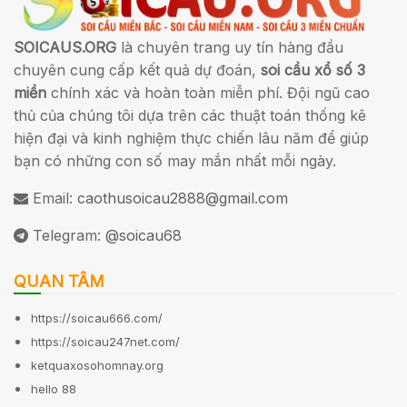
SOICAUS.ORG
là chuyên trang uy tín hàng đầu
chuyên cung cấp kết quả dự đoán,
soi cầu xổ số 3
miền
chính xác và hoàn toàn miễn phí. Đội ngũ cao
thủ của chúng tôi dựa trên các thuật toán thống kê
hiện đại và kinh nghiệm thực chiến lâu năm để giúp
bạn có những con số may mắn nhất mỗi ngày.
Email:
caothusoicau2888@gmail.com
Telegram:
@soicau68
QUAN TÂM
https://soicau666.com/
https://soicau247net.com/
ketquaxosohomnay.org
hello 88