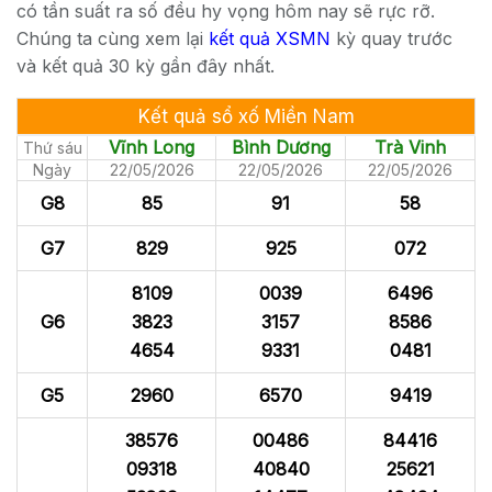
có tần suất ra số đều hy vọng hôm nay sẽ rực rỡ.
Chúng ta cùng xem lại
kết quả XSMN
kỳ quay trước
và kết quả 30 kỳ gần đây nhất.
Kết quả sổ xố Miền Nam
Vĩnh Long
Bình Dương
Trà Vinh
Thứ sáu
Ngày
22/05/2026
22/05/2026
22/05/2026
G8
85
91
58
G7
829
925
072
8109
0039
6496
G6
3823
3157
8586
4654
9331
0481
G5
2960
6570
9419
38576
00486
84416
09318
40840
25621