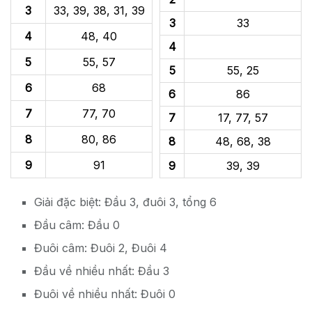
3
33, 39, 38, 31, 39
3
33
4
48, 40
4
5
55, 57
5
55, 25
6
68
6
86
7
77, 70
7
17, 77, 57
8
80, 86
8
48, 68, 38
9
91
9
39, 39
Giải đặc biệt: Đầu 3, đuôi 3, tổng 6
Đầu câm: Đầu 0
Đuôi câm: Đuôi 2, Đuôi 4
Đầu về nhiều nhất: Đầu 3
Đuôi về nhiều nhất: Đuôi 0