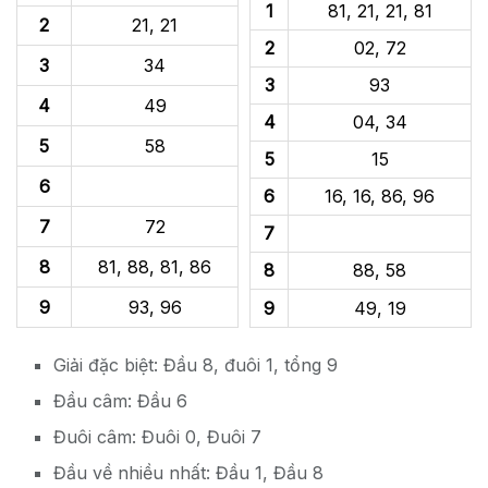
1
81, 21, 21, 81
2
21, 21
2
02, 72
3
34
3
93
4
49
4
04, 34
5
58
5
15
6
6
16, 16, 86, 96
7
72
7
8
81, 88, 81, 86
8
88, 58
9
93, 96
9
49, 19
Giải đặc biệt: Đầu 8, đuôi 1, tổng 9
Đầu câm: Đầu 6
Đuôi câm: Đuôi 0, Đuôi 7
Đầu về nhiều nhất: Đầu 1, Đầu 8