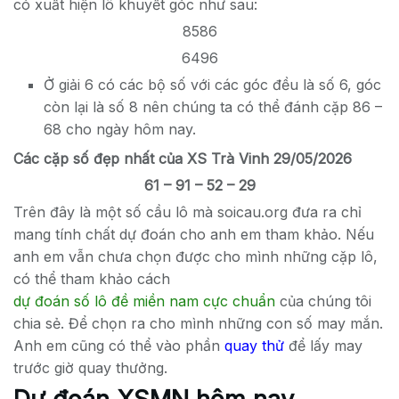
có xuất hiện lô khuyết góc như sau:
8586
6496
Ở giải 6 có các bộ số với các góc đều là số 6, góc
còn lại là số 8 nên chúng ta có thể đánh cặp 86 –
68 cho ngày hôm nay.
Các cặp số đẹp nhất của XS Trà Vinh 29/05/2026
61 – 91 – 52 – 29
Trên đây là một số cầu lô mà soicau.org đưa ra chỉ
mang tính chất dự đoán cho anh em tham khảo. Nếu
anh em vẫn chưa chọn được cho mình những cặp lô,
có thể tham khảo cách
dự đoán số lô đề miền nam cực chuẩn
của chúng tôi
chia sẻ. Để chọn ra cho mình những con số may mắn.
Anh em cũng có thể vào phần
quay thử
để lấy may
trước giờ quay thưởng.