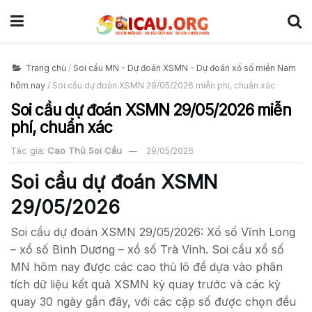
Trang chủ
/
Soi cầu MN - Dự đoán XSMN - Dự đoán xổ số miền Nam
hôm nay
/
Soi cầu dự đoán XSMN 29/05/2026 miễn phí, chuẩn xác
Soi cầu dự đoán XSMN 29/05/2026 miễn
phí, chuẩn xác
Tác giả:
Cao Thủ Soi Cầu
29/05/2026
Soi cầu dự đoán XSMN
29/05/2026
Soi cầu dự đoán XSMN 29/05/2026: Xổ số Vĩnh Long
– xổ số Bình Dương – xổ số Trà Vinh. Soi cầu xổ số
MN hôm nay được các cao thủ lô đề dựa vào phân
tích dữ liệu kết quả XSMN kỳ quay trước và các kỳ
quay 30 ngày gần đây, với các cặp số được chọn đều