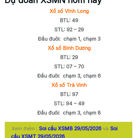
Dự đoán XSMN hôm nay
Xổ số Vĩnh Long
BTL: 49
STL: 92 – 29
Đầu đuôi: chạm 1, chạm 3
Xổ số Bình Dương
BTL: 29
STL: 07 – 70
Đầu đuôi: chạm 3, chạm 6
Xổ số Trà Vinh
BTL: 97
STL: 94 – 49
Đầu đuôi: chạm 3, chạm 8
Xem thêm
:
Soi cầu XSMB
29/05/2026
và
Soi
cầu XSMT
29/05/2026