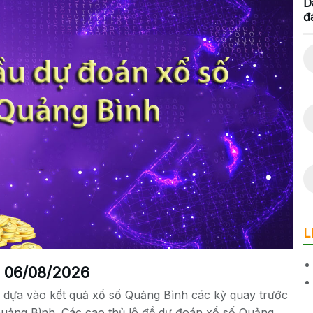
D
đ
L
y
06/08/2026
dựa vào kết quả xổ số Quảng Bình các kỳ quay trước
 Quảng Bình. Các cao thủ lô đề dự đoán xổ số Quảng