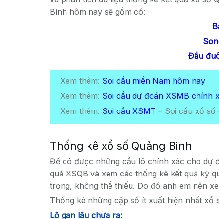
Bình hôm nay sẽ gồm có:
B
Song
Đầu đuô
Xem thêm:
Soi cầu miền Nam hôm nay
Xem thêm:
Soi cầu dự đoán XSMB chính x
Xem thêm:
Soi cầu XSMT
– Soi cầu xổ số
Thống kê xổ số Quảng Bình
Để có được những cầu lô chính xác cho dự đ
quả XSQB và xem các thống kê kết quả kỳ qu
trọng, không thể thiếu. Do đó anh em nên xe
Thống kê những cặp số ít xuất hiện nhất xổ
Lô gan lâu chưa ra: