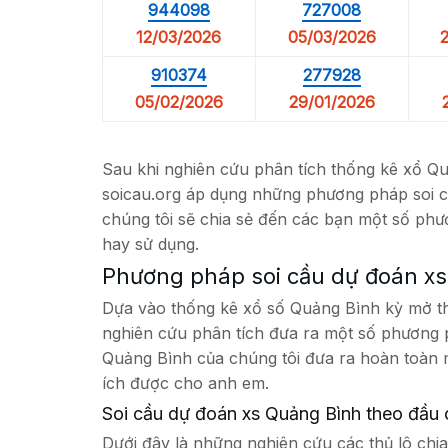
944098
727008
12/03/2026
05/03/2026
910374
277928
05/02/2026
29/01/2026
Sau khi nghiên cứu phân tích thống kê xổ Qu
soicau.org áp dụng những phương pháp soi c
chúng tôi sẽ chia sẻ đến các bạn một số phư
hay sử dụng.
Phương pháp soi cầu dự đoán x
Dựa vào thống kê xổ số Quảng Bình kỳ mở th
nghiên cứu phân tích đưa ra một số phương
Quảng Bình của chúng tôi đưa ra hoàn toàn m
ích được cho anh em.
Soi cầu dự đoán xs Quảng Bình theo đầu
Dưới đây là những nghiên cứu các thủ lô chi