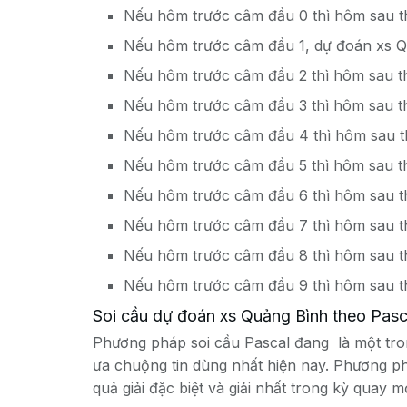
Nếu hôm trước câm đầu 0 thì hôm sau t
Nếu hôm trước câm đầu 1, dự đoán xs Q
Nếu hôm trước câm đầu 2 thì hôm sau t
Nếu hôm trước câm đầu 3 thì hôm sau t
Nếu hôm trước câm đầu 4 thì hôm sau 
Nếu hôm trước câm đầu 5 thì hôm sau t
Nếu hôm trước câm đầu 6 thì hôm sau t
Nếu hôm trước câm đầu 7 thì hôm sau t
Nếu hôm trước câm đầu 8 thì hôm sau t
Nếu hôm trước câm đầu 9 thì hôm sau t
Soi cầu dự đoán xs Quảng Bình theo Pasc
Phương pháp soi cầu Pascal đang là một tr
ưa chuộng tin dùng nhất hiện nay. Phương p
quả giải đặc biệt và giải nhất trong kỳ quay 