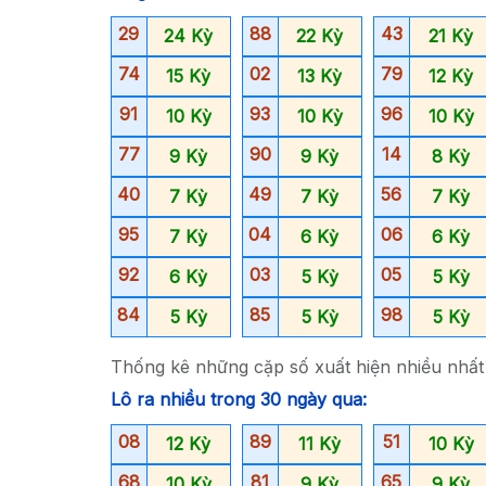
29
88
43
24 Kỳ
22 Kỳ
21 Kỳ
74
02
79
15 Kỳ
13 Kỳ
12 Kỳ
91
93
96
10 Kỳ
10 Kỳ
10 Kỳ
77
90
14
9 Kỳ
9 Kỳ
8 Kỳ
40
49
56
7 Kỳ
7 Kỳ
7 Kỳ
95
04
06
7 Kỳ
6 Kỳ
6 Kỳ
92
03
05
6 Kỳ
5 Kỳ
5 Kỳ
84
85
98
5 Kỳ
5 Kỳ
5 Kỳ
Thống kê những cặp số xuất hiện nhiều nhất
Lô ra nhiều trong 30 ngày qua:
08
89
51
12 Kỳ
11 Kỳ
10 Kỳ
68
81
65
10 Kỳ
9 Kỳ
9 Kỳ