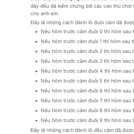
đây đều đã kiểm chứng bởi các cao thủ chơi 
cho anh em.
Đây là những cách đánh lô đuôi câm đã được
Nếu hôm trước câm đuôi 0 thì hôm sau t
Nếu hôm trước câm đuôi 1 thì hôm sau t
Nếu hôm trước câm đuôi 2 thì hôm sau t
Nếu hôm trước câm đuôi 3 thì hôm sau t
Nếu hôm trước câm đuôi 4 thì hôm sau 
Nếu hôm trước câm đuôi 5 thì hôm sau t
Nếu hôm trước câm đuôi 6 thì hôm sau t
Nếu hôm trước câm đuôi 7 thì hôm sau t
Nếu hôm trước câm đuôi 8 thì hôm sau t
Nếu hôm trước câm đuôi 9 thì hôm sau t
Đây là những cách đánh lô đầu câm đã được 