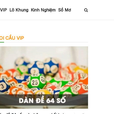
 VIP
Lô Khung
Kinh Nghiệm
Sổ Mơ
OI CẦU VIP