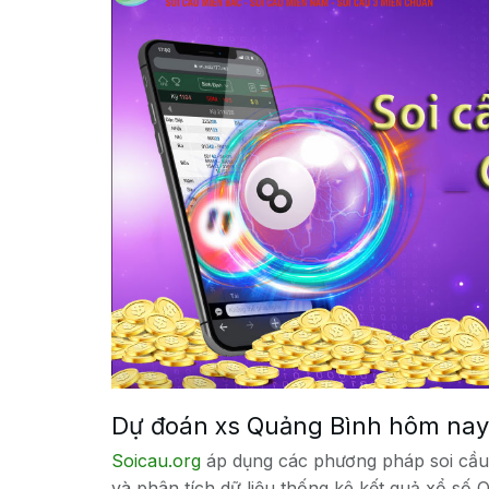
Dự đoán xs Quảng Bình hôm na
Soicau.org
áp dụng các phương pháp soi cầu 
và phân tích dữ liệu thống kê kết quả xổ số