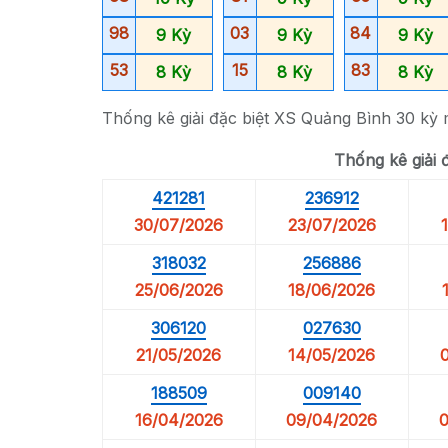
98
03
84
9 Kỳ
9 Kỳ
9 Kỳ
53
15
83
8 Kỳ
8 Kỳ
8 Kỳ
Thống kê giải đặc biệt XS Quảng Bình 30 kỳ
Thống kê giải 
421281
236912
30/07/2026
23/07/2026
318032
256886
25/06/2026
18/06/2026
306120
027630
21/05/2026
14/05/2026
188509
009140
16/04/2026
09/04/2026