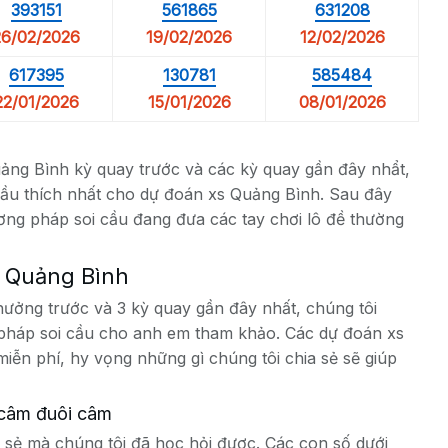
393151
561865
631208
26/02/2026
19/02/2026
12/02/2026
617395
130781
585484
22/01/2026
15/01/2026
08/01/2026
ảng Bình kỳ quay trước và các kỳ quay gần đây nhẩt,
ầu thích nhất cho dự đoán xs Quảng Bình. Sau đây
ơng pháp soi cầu đang đưa các tay chơi lô đề thường
s Quảng Bình
ưởng trước và 3 kỳ quay gần đây nhất, chúng tôi
 pháp soi cầu cho anh em tham khảo. Các dự đoán xs
iễn phí, hy vọng những gì chúng tôi chia sẻ sẽ giúp
 câm đuôi câm
a sẻ mà chúng tôi đã học hỏi được. Các con số dưới