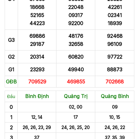
18668
22048
42261
52165
09317
02341
44223
92200
18939
69886
48176
92468
G3
29187
32658
96109
G2
20314
60820
97722
G1
23293
49940
88873
GĐB
709529
469855
702668
Bình Định
Quảng Trị
Quảng Bình
Đầu
0
02, 00
09
1
12, 14
17
10, 15
2
26, 26, 23, 29
24, 26, 25, 20
24, 26, 22
3
37
37, 35, 39