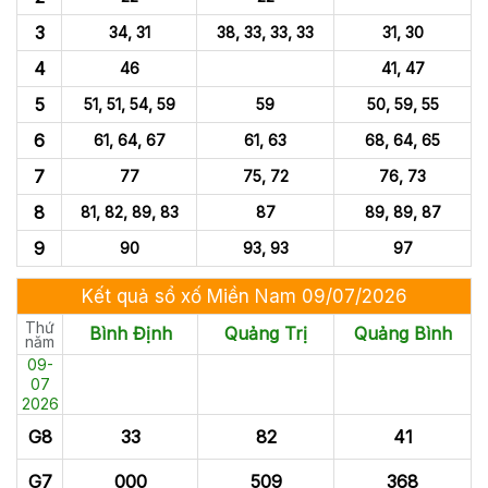
3
34, 31
38, 33, 33, 33
31, 30
4
46
41, 47
5
51, 51, 54, 59
59
50, 59, 55
6
61, 64, 67
61, 63
68, 64, 65
7
77
75, 72
76, 73
8
81, 82, 89, 83
87
89, 89, 87
9
90
93, 93
97
Kết quả sổ xố Miền Nam 09/07/2026
Thứ
Bình Định
Quảng Trị
Quảng Bình
năm
09-
07
2026
G8
33
82
41
G7
000
509
368