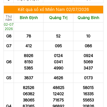
Kết quả sổ xố Miền Nam 02/07/2026
Thứ
Bình Định
Quảng Trị
Quảng Bình
năm
02-07
2026
G8
78
52
10
G7
412
095
086
8926
0124
0924
G6
8150
0341
5069
5385
4990
3437
G5
3837
4626
0173
82526
48625
58015
06382
12402
16335
38065
71675
55653
G4
87065
96892
20826