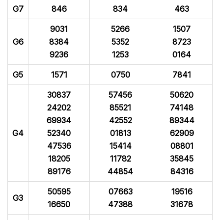
G7
846
834
463
9031
5266
1507
G6
8384
5352
8723
9236
1253
0164
G5
1571
0750
7841
30837
57456
50620
24202
85521
74148
69934
42552
89344
G4
52340
01813
62909
47536
15414
08801
18205
11782
35845
89176
44854
84316
50595
07663
19516
G3
16650
47388
31678