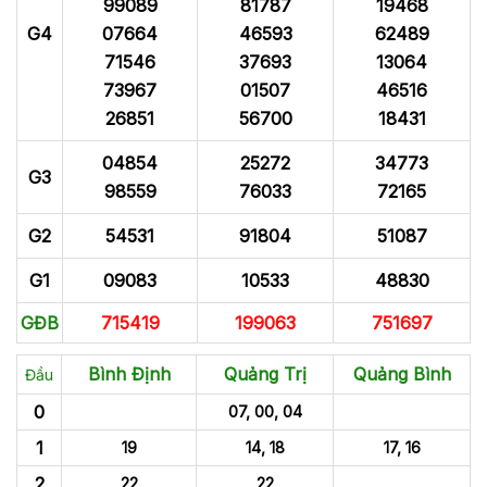
99089
81787
19468
G4
07664
46593
62489
71546
37693
13064
73967
01507
46516
26851
56700
18431
04854
25272
34773
G3
98559
76033
72165
G2
54531
91804
51087
G1
09083
10533
48830
GĐB
715419
199063
751697
Bình Định
Quảng Trị
Quảng Bình
Đầu
0
07, 00, 04
1
19
14, 18
17, 16
2
22
22