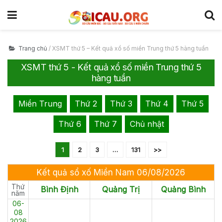
Trang chủ
/
XSMT thứ 5 – Kết quả xổ số miền Trung thứ 5 hàng tuần
XSMT thứ 5 - Kết quả xổ số miền Trung thứ 5
hàng tuần
Miền Trung
Thứ 2
Thứ 3
Thứ 4
Thứ 5
Thứ 6
Thứ 7
Chủ nhật
1
2
3
…
131
>>
Kết quả sổ xố Miền Nam 06/08/2026
Thứ
Bình Định
Quảng Trị
Quảng Bình
năm
06-
08
2026