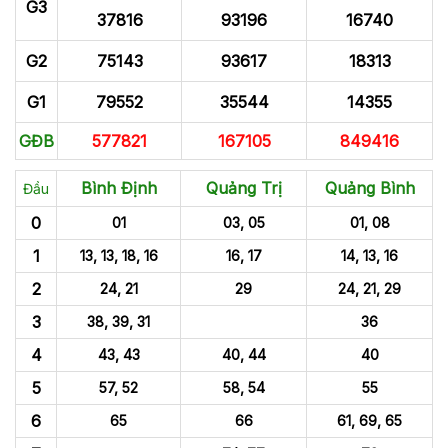
G3
37816
93196
16740
G2
75143
93617
18313
G1
79552
35544
14355
GĐB
577821
167105
849416
Bình Định
Quảng Trị
Quảng Bình
Đầu
0
01
03, 05
01, 08
1
13, 13, 18, 16
16, 17
14, 13, 16
2
24, 21
29
24, 21, 29
3
38, 39, 31
36
4
43, 43
40, 44
40
5
57, 52
58, 54
55
6
65
66
61, 69, 65