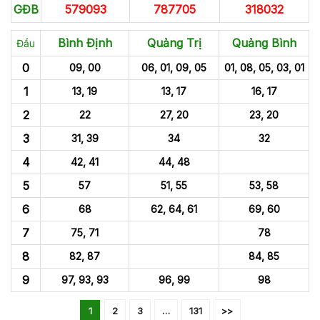
GĐB
579093
787705
318032
Bình Định
Quảng Trị
Quảng Bình
Đầu
0
09, 00
06, 01, 09, 05
01, 08, 05, 03, 01
1
13, 19
13, 17
16, 17
2
22
27, 20
23, 20
3
31, 39
34
32
4
42, 41
44, 48
5
57
51, 55
53, 58
6
68
62, 64, 61
69, 60
7
75, 71
78
8
82, 87
84, 85
9
97, 93, 93
96, 99
98
1
2
3
…
131
>>