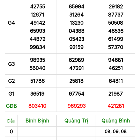
42755
85994
29182
12671
31264
87737
G4
49142
13230
50508
65993
04388
46536
44872
05423
61499
99834
92159
57370
98935
62989
94681
G3
56040
47291
46251
G2
51786
25818
64811
G1
36519
97754
21987
GĐB
803410
969293
421281
Bình Định
Quảng Trị
Quảng Bình
Đầu
0
08, 09, 08