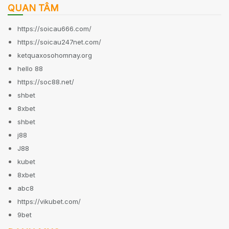
QUAN TÂM
https://soicau666.com/
https://soicau247net.com/
ketquaxosohomnay.org
hello 88
https://soc88.net/
shbet
8xbet
shbet
j88
J88
kubet
8xbet
abc8
https://vikubet.com/
9bet