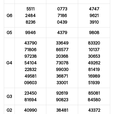
5511
0773
4747
G6
2484
7186
9621
8236
0439
3910
G5
9946
4379
9808
43790
33649
83320
71806
86577
10137
97238
20368
30653
G4
54104
73078
49262
22832
99030
81419
49581
36871
16989
09603
33001
51939
23450
92619
85081
G3
81694
90823
84580
G2
40990
38481
43372