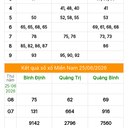
4
41, 48, 40
41
5
50
52, 58, 55
53
6
65, 65, 68, 65
69, 61, 68, 68
7
78
75, 76
73, 73
8
85, 82, 86, 87
86
9
93
95, 90, 92
Kết quả sổ xố Miền Nam 25/06/2026
Thứ
Bình Định
Quảng Trị
Quảng Bình
năm
25-06
2026
G8
75
62
69
G7
131
664
916
9142
2796
7560