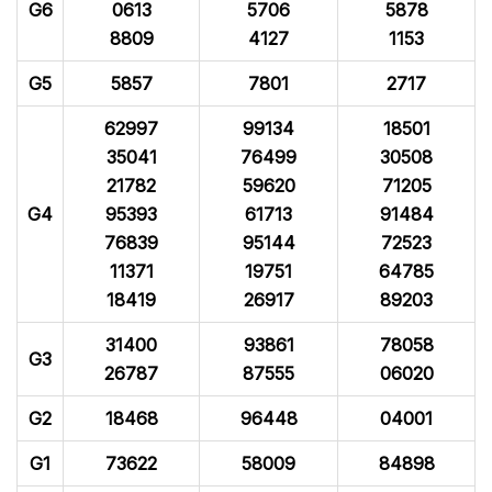
G6
0613
5706
5878
8809
4127
1153
G5
5857
7801
2717
62997
99134
18501
35041
76499
30508
21782
59620
71205
G4
95393
61713
91484
76839
95144
72523
11371
19751
64785
18419
26917
89203
31400
93861
78058
G3
26787
87555
06020
G2
18468
96448
04001
G1
73622
58009
84898