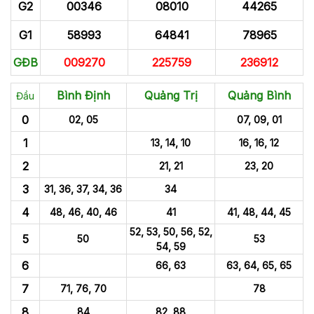
G2
00346
08010
44265
G1
58993
64841
78965
GĐB
009270
225759
236912
Bình Định
Quảng Trị
Quảng Bình
Đầu
0
02, 05
07, 09, 01
1
13, 14, 10
16, 16, 12
2
21, 21
23, 20
3
31, 36, 37, 34, 36
34
4
48, 46, 40, 46
41
41, 48, 44, 45
52, 53, 50, 56, 52,
5
50
53
54, 59
6
66, 63
63, 64, 65, 65
7
71, 76, 70
78
8
84
82, 88