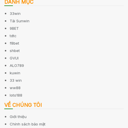
DANH MỤC
33win
Tải Sunwin
9BET
tdtc
f8bet
shbet
GVUI
ALO789
kuwin
33 win
ww88
loto188
VỀ CHÚNG TÔI
Giới thiệu
Chính sách bảo mật