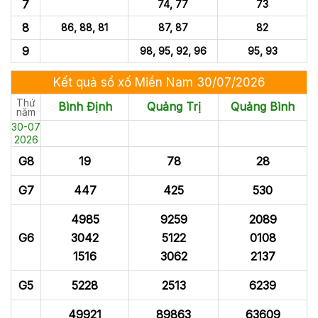
7
74, 77
73
8
86, 88, 81
87, 87
82
9
98, 95, 92, 96
95, 93
Kết quả sổ xố Miền Nam 30/07/2026
Thứ
Bình Định
Quảng Trị
Quảng Bình
năm
30-07
2026
G8
19
78
28
G7
447
425
530
4985
9259
2089
G6
3042
5122
0108
1516
3062
2137
G5
5228
2513
6239
49921
89863
63609