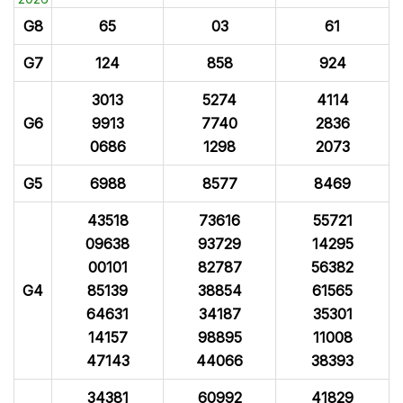
G8
65
03
61
G7
124
858
924
3013
5274
4114
G6
9913
7740
2836
0686
1298
2073
G5
6988
8577
8469
43518
73616
55721
09638
93729
14295
00101
82787
56382
G4
85139
38854
61565
64631
34187
35301
14157
98895
11008
47143
44066
38393
34381
60992
41829