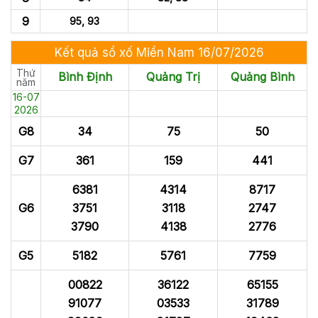
9
95, 93
Kết quả sổ xố Miền Nam 16/07/2026
Thứ
Bình Định
Quảng Trị
Quảng Bình
năm
16-07
2026
G8
34
75
50
G7
361
159
441
6381
4314
8717
G6
3751
3118
2747
3790
4138
2776
G5
5182
5761
7759
00822
36122
65155
91077
03533
31789