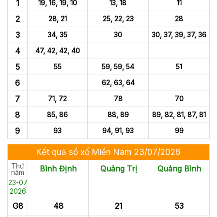
1
19, 16, 19, 10
13, 18
11
2
28, 21
25, 22, 23
28
3
34, 35
30
30, 37, 39, 37, 36
4
47, 42, 42, 40
5
55
59, 59, 54
51
6
62, 63, 64
7
71, 72
78
70
8
85, 86
88, 89
89, 82, 81, 87, 81
9
93
94, 91, 93
99
Kết quả sổ xố Miền Nam 23/07/2026
Thứ
Bình Định
Quảng Trị
Quảng Bình
năm
23-07
2026
G8
48
21
53