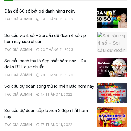
Dàn đề 60 số bất bại đánh hàng ngày
TÁC GIẢ:
ADMIN
29 THÁNG 11, 2023
Soi cầu vip 4 số – Soi cầu dự đoán 4 số vip
hôm nay siêu chuẩn
TÁC GIẢ:
ADMIN
23 THÁNG 11, 2023
Soi cầu bạch thủ lô đẹp nhất hôm nay – Dự
đoán BTL cực chuẩn
TÁC GIẢ:
ADMIN
23 THÁNG 11, 2023
Soi cầu dự đoán song thủ lô miền Bắc hôm nay
TÁC GIẢ:
ADMIN
17 THÁNG 11, 2022
Soi cầu dự đoán cặp lô xiên 2 đẹp nhất hôm
nay
TÁC GIẢ:
ADMIN
17 THÁNG 11, 2022