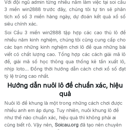
Với đội ngũ admin từng nhiều năm làm việc tại soi cầu
3 miền win2888 trước đây, chúng tôi tự tin sẽ phân
tích xổ số 3 miền hàng ngày, dự đoán kết quả xổ số
siêu chính xác.
Soi Cầu 3 miền win2888 tập hợp các cao thủ lô đề
nhiều năm kinh nghiệm, chúng tôi cũng cung cấp cho
các bạn những kinh nghiệm chơi lô đề qua những bài
viết có chất lượng cao. Tổng hợp các cách giải mã lô
đề, giải mã số học thông qua thống kê tần xuất lô,
nhịp loto… Đồng thời hướng dẫn cách chơi xổ số đạt
tỷ lệ trúng cao nhất.
Hướng dẫn nuôi lô đề chuẩn xác, hiệu
quả
Nuôi lô đề khung là một trong những cách chơi được
nhiều anh em áp dụng. Tuy nhiên, nuôi khung lô đề
như thế nào chuẩn xác, hiệu quả thì không phải ai
cũng biết rõ. Vậy nên,
Soicau.org
đã tạo nên chuyên