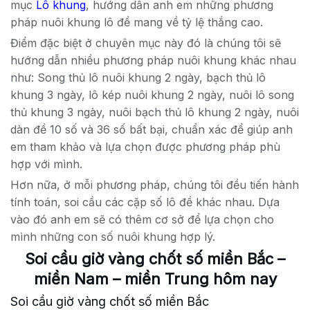
mục
Lô khung
, hướng dẫn anh em những phương
pháp nuôi khung lô đề mang về tỷ lệ thắng cao.
Điểm đặc biệt ở chuyên mục này đó là chúng tôi sẽ
hướng dẫn nhiều phương pháp nuôi khung khác nhau
như: Song thủ lô nuôi khung 2 ngày, bạch thủ lô
khung 3 ngày, lô kép nuôi khung 2 ngày, nuôi lô song
thủ khung 3 ngày, nuôi bạch thủ lô khung 2 ngày, nuôi
dàn đề 10 số và 36 số bất bại, chuẩn xác để giúp anh
em tham khảo và lựa chọn được phương pháp phù
hợp với mình.
Hơn nữa, ở mỗi phương pháp, chúng tôi đều tiến hành
tính toán, soi cầu các cặp số lô đề khác nhau. Dựa
vào đó anh em sẽ có thêm cơ sở để lựa chọn cho
mình những con số nuôi khung hợp lý.
Soi cầu giờ vàng chốt số miền Bắc –
miền Nam – miền Trung hôm nay
Soi cầu giờ vàng chốt số miền Bắc