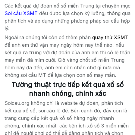
Các kết quả dự đoán xổ số miền Trung tại chuyên mục
Soi cầu XSMT
đều được lựa chọn kỹ lưỡng, thông qua
phân tích và áp dụng những phương pháp soi cầu hợp
lý.
Ngoài ra chúng tôi còn có thêm phần
quay thử XSMT
để anh em thử vận may ngày hôm nay thế nào, nếu
kết quả ra trùng với dự đoán của anh em thì có lẽ thần
may mắn đã mỉm cười. Giờ vàng chốt số miền Trung
hôm nay đã đến, anh em còn chần chờ gì nữa mà
không soi cầu MT để lựa chọn con số may mắn.
Tường thuật trực tiếp kết quả xổ số
nhanh chóng, chính xác
Soicau.org không chỉ là website dự đoán, phân tích
kết quả xổ số, soi cầu lô đề. Bên cạnh đó, đây còn là
trang cung cấp kết quả xổ số hàng ngày nhanh
chóng, chính xác nhất, các tiện ích xổ số 3 miền miễn
phí để người chơi có thể dễ dàng phân tích và chọn