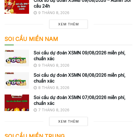
Chốt số dự đoán XSMB 09/08/2026 – Admin Soi
cầu 24h
9 THÁNG 8, 2026
XEM THÊM
SOI CẦU MIỀN NAM
Soi cầu dự đoán XSMN 09/08/2026 miễn phí,
chuẩn xác
9 THÁNG 8, 2026
Soi cầu dự đoán XSMN 08/08/2026 miễn phí,
chuẩn xác
8 THÁNG 8, 2026
Soi cầu dự đoán XSMN 07/08/2026 miễn phí,
chuẩn xác
7 THÁNG 8, 2026
XEM THÊM
SOI CẦU MIỀN TRUNG