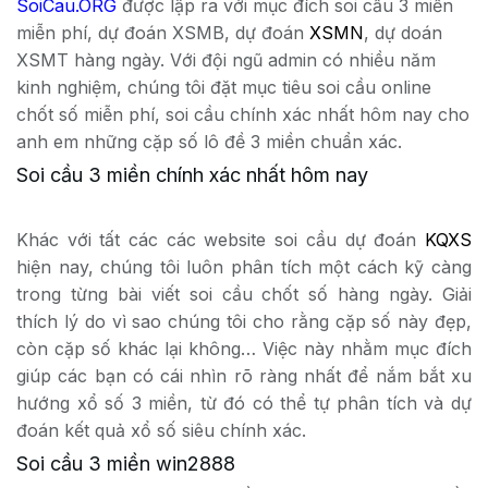
SoiCau.ORG
được lập ra với mục đích soi cầu 3 miền
miễn phí, dự đoán XSMB, dự đoán
XSMN
, dự doán
XSMT hàng ngày. Với đội ngũ admin có nhiều năm
kinh nghiệm, chúng tôi đặt mục tiêu soi cầu online
chốt số miễn phí, soi cầu chính xác nhất hôm nay cho
anh em những cặp số lô đề 3 miền chuẩn xác.
Soi cầu 3 miền chính xác nhất hôm nay
Khác với tất các các website soi cầu dự đoán
KQXS
hiện nay, chúng tôi luôn phân tích một cách kỹ càng
trong từng bài viết soi cầu chốt số hàng ngày. Giải
thích lý do vì sao chúng tôi cho rằng cặp số này đẹp,
còn cặp số khác lại không… Việc này nhằm mục đích
giúp các bạn có cái nhìn rõ ràng nhất để nắm bắt xu
hướng xổ số 3 miền, từ đó có thể tự phân tích và dự
đoán kết quả xổ số siêu chính xác.
Soi cầu 3 miền win2888