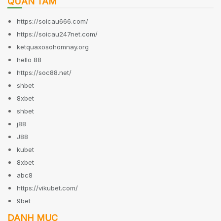
QUAN TÂM
https://soicau666.com/
https://soicau247net.com/
ketquaxosohomnay.org
hello 88
https://soc88.net/
shbet
8xbet
shbet
j88
J88
kubet
8xbet
abc8
https://vikubet.com/
9bet
DANH MỤC