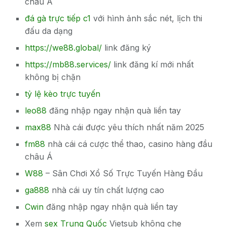
châu Á
đá gà trực tiếp c1
với hình ảnh sắc nét, lịch thi
đấu da dạng
https://we88.global/
link đăng ký
https://mb88.services/
link đăng kí mới nhất
không bị chặn
tỷ lệ kèo trực tuyến
leo88
đăng nhập ngay nhận quà liền tay
max88
Nhà cái được yêu thích nhất năm 2025
fm88
nhà cái cá cược thể thao, casino hàng đầu
châu Á
W88
– Sân Chơi Xổ Số Trực Tuyến Hàng Đầu
ga888
nhà cái uy tín chất lượng cao
Cwin
đăng nhập ngay nhận quà liền tay
Xem
sex Trung Quốc
Vietsub không che