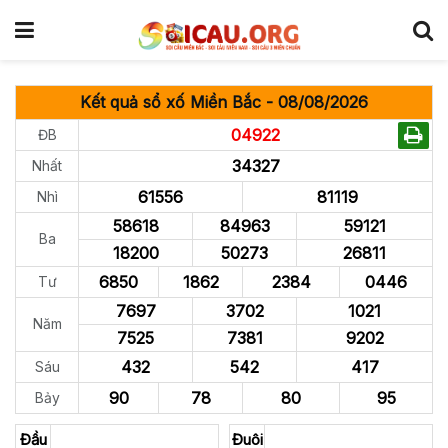
Kết quả sổ xố Miền Bắc - 08/08/2026
04922
ĐB
34327
Nhất
61556
81119
Nhì
58618
84963
59121
Ba
18200
50273
26811
6850
1862
2384
0446
Tư
7697
3702
1021
Năm
7525
7381
9202
432
542
417
Sáu
90
78
80
95
Bảy
Đầu
Đuôi