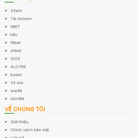
33win
Tải Sunwin
9BET
tdtc
f8bet
shbet
GVUI
ALO789
kuwin
33 win
ww88
loto188
VỀ CHÚNG TÔI
Giới thiệu
Chính sách bảo mật
Liên hệ