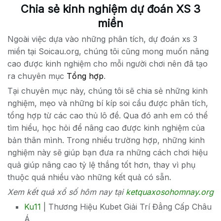
Chia sẻ kinh nghiệm dự đoán XS 3
miền
Ngoài việc dựa vào những phân tích, dự đoán xs 3
miền tại Soicau.org, chúng tôi cũng mong muốn nâng
cao được kinh nghiệm cho mỗi người chơi nên đã tạo
ra chuyên mục
Tổng hợp
.
Tại chuyên mục này, chúng tôi sẽ chia sẻ những kinh
nghiệm, mẹo và những bí kíp soi cầu được phân tích,
tổng hợp từ các cao thủ lô đề. Qua đó anh em có thể
tìm hiểu, học hỏi để nâng cao được kinh nghiệm của
bản thân mình. Trong nhiều trường hợp, những kinh
nghiệm này sẽ giúp bạn đưa ra những cách chơi hiệu
quả giúp nâng cao tỷ lệ thắng tốt hơn, thay vì phụ
thuộc quá nhiều vào những kết quả có sẵn.
Xem kết quả xổ số hôm nay tại
ketquaxosohomnay.org
Ku11
| Thương Hiệu Kubet Giải Trí Đẳng Cấp Châu
Á