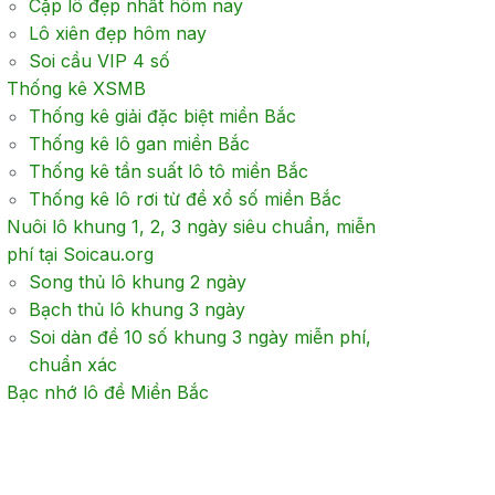
Cặp lô đẹp nhất hôm nay
Lô xiên đẹp hôm nay
Soi cầu VIP 4 số
Thống kê XSMB
Thống kê giải đặc biệt miền Bắc
Thống kê lô gan miền Bắc
Thống kê tần suất lô tô miền Bắc
Thống kê lô rơi từ đề xổ số miền Bắc
Nuôi lô khung 1, 2, 3 ngày siêu chuẩn, miễn
phí tại Soicau.org
Song thủ lô khung 2 ngày
Bạch thủ lô khung 3 ngày
Soi dàn đề 10 số khung 3 ngày miễn phí,
chuẩn xác
Bạc nhớ lô đề Miền Bắc