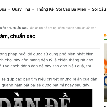
Quả
Quay Thử
Thống Kê
Soi Cầu Ba Miền
Soi Cầu
miễn phí, chuẩn xác
/
Dàn đề 80 số bất bại đánh quanh năm, chuẩn xác
năm, chuẩn xác
S
ơng pháp nuôi đề được sử dụng phổ biến nhất hiện
ch chơi này còn mang đến tỷ lệ chiến thắng rất cao.
cầu và cách đánh dàn đề này sao cho hiệu quả, thì
g
sẽ giúp các bạn tìm hiểu chi tiết những bí ẩn của dàn
 quanh năm bất bại sẽ được bật mí ngay sau đây!