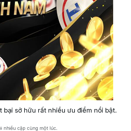
 bại sở hữu rất nhiều ưu điểm nổi bật.
ôi nhiều cặp cùng một lúc.