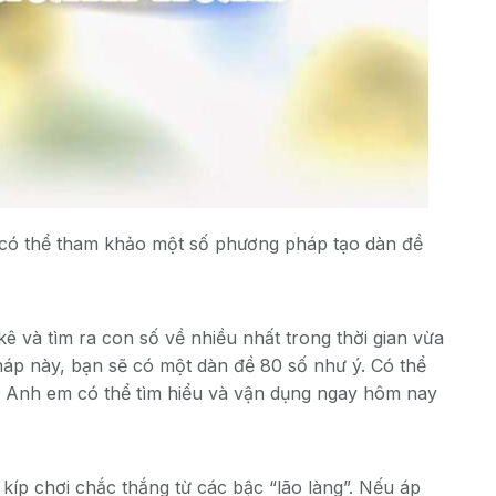
 có thể tham khảo một số phương pháp tạo dàn đề
kê và tìm ra con số về nhiều nhất trong thời gian vừa
háp này, bạn sẽ có một dàn đề 80 số như ý. Có thể
ản. Anh em có thể tìm hiểu và vận dụng ngay hôm nay
kíp chơi chắc thắng từ các bậc “lão làng”. Nếu áp