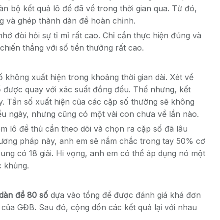
n bộ kết quả lô đề đã về trong thời gian qua. Từ đó,
ng và ghép thành dàn đề hoàn chỉnh.
ớ đòi hỏi sự tỉ mỉ rất cao. Chỉ cần thực hiện đúng và
chiến thắng với số tiền thưởng rất cao.
 không xuất hiện trong khoảng thời gian dài. Xét về
số được quay với xác suất đồng đều. Thế nhưng, kết
ậy. Tần số xuất hiện của các cặp số thường sẽ không
hiều ngày, nhưng cũng có một vài con chưa về lần nào.
m lô đề thủ cần theo dõi và chọn ra cặp số đã lâu
phương pháp này, anh em sẽ nắm chắc trong tay 50% cơ
Trung có 18 giải. Hi vọng, anh em có thể áp dụng nó một
ực khủng.
dàn đề 80 số
dựa vào tổng đề được đánh giá khá đơn
 của GĐB. Sau đó, cộng dồn các kết quả lại với nhau