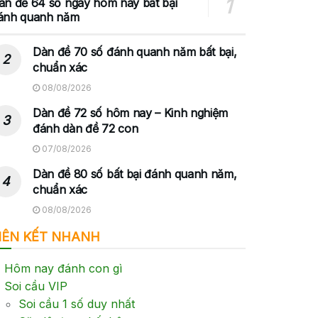
àn đề 64 số ngày hôm nay bất bại
ánh quanh năm
Dàn đề 70 số đánh quanh năm bất bại,
chuẩn xác
08/08/2026
Dàn đề 72 số hôm nay – Kinh nghiệm
đánh dàn đề 72 con
07/08/2026
Dàn đề 80 số bất bại đánh quanh năm,
chuẩn xác
08/08/2026
IÊN KẾT NHANH
Hôm nay đánh con gì
Soi cầu VIP
Soi cầu 1 số duy nhất