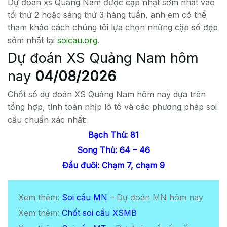
Dự đoán xs Quảng Nam được cập nhật sớm nhất vào
tối thứ 2 hoặc sáng thứ 3 hàng tuần, anh em có thể
tham khảo cách chúng tôi lựa chọn những cặp số đẹp
sớm nhất tại
soicau.org
.
Dự đoán XS Quảng Nam hôm
nay
04/08/2026
Chốt số dự đoán XS Quảng Nam hôm nay dựa trên
tổng hợp, tính toán nhịp lô tô và các phương pháp soi
cầu chuẩn xác nhất:
Bạch Thủ: 81
Song Thủ: 64 – 46
Đầu đuôi: Chạm 7, chạm 9
Xem thêm:
Soi cầu MN
– Dự đoán MN hôm nay
Xem thêm:
Chốt soi cầu XSMB