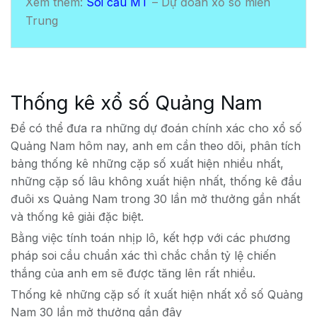
Xem thêm:
Soi cầu MT
– Dự đoán xổ số miền
Trung
Thống kê xổ số Quảng Nam
Để có thể đưa ra những dự đoán chính xác cho xổ số
Quảng Nam hôm nay, anh em cần theo dõi, phân tích
bảng thống kê những cặp số xuất hiện nhiều nhất,
những cặp số lâu không xuất hiện nhất, thống kê đầu
đuôi xs Quảng Nam trong 30 lần mở thưởng gần nhất
và thống kê giải đặc biệt.
Bằng việc tính toán nhịp lô, kết hợp với các phương
pháp soi cầu chuẩn xác thì chắc chắn tỷ lệ chiến
thắng của anh em sẽ được tăng lên rất nhiều.
Thống kê những cặp số ít xuất hiện nhất xổ số Quảng
Nam 30 lần mở thưởng gần đây