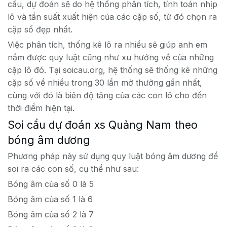
cầu, dự đoán sẽ do hệ thống phân tích, tính toán nhịp
lô và tần suất xuất hiện của các cặp số, từ đó chọn ra
cặp số đẹp nhất.
Việc phân tích, thống kê lô ra nhiều sẽ giúp anh em
nắm được quy luật cũng như xu hướng về của những
cặp lô đó. Tại soicau.org, hệ thống sẽ thống kê những
cặp số về nhiều trong 30 lần mở thưởng gần nhất,
cùng với đó là biên độ tăng của các con lô cho đến
thời điểm hiện tại.
Soi cầu dự đoán xs Quảng Nam theo
bóng âm dương
Phương pháp này sử dụng quy luật bóng âm dương để
soi ra các con số, cụ thể như sau:
Bóng âm của số 0 là 5
Bóng âm của số 1 là 6
Bóng âm của số 2 là 7