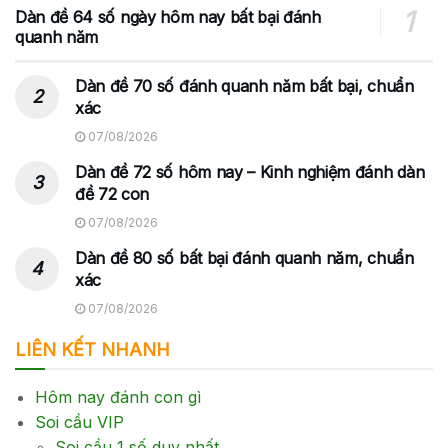
Dàn đề 64 số ngày hôm nay bất bại đánh
quanh năm
Dàn đề 70 số đánh quanh năm bất bại, chuẩn
xác
07/08/2026
Dàn đề 72 số hôm nay – Kinh nghiệm đánh dàn
đề 72 con
07/08/2026
Dàn đề 80 số bất bại đánh quanh năm, chuẩn
xác
07/08/2026
LIÊN KẾT NHANH
Hôm nay đánh con gì
Soi cầu VIP
Soi cầu 1 số duy nhất