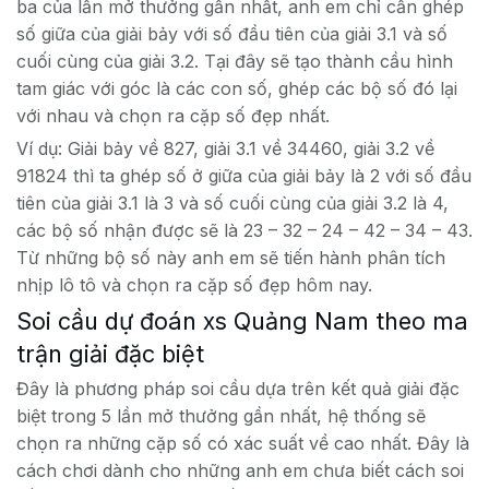
ba của lần mở thưởng gần nhất, anh em chỉ cần ghép
số giữa của giải bảy với số đầu tiên của giải 3.1 và số
cuối cùng của giải 3.2. Tại đây sẽ tạo thành cầu hình
tam giác với góc là các con số, ghép các bộ số đó lại
với nhau và chọn ra cặp số đẹp nhất.
Ví dụ: Giải bảy về 827, giải 3.1 về 34460, giải 3.2 về
91824 thì ta ghép số ở giữa của giải bảy là 2 với số đầu
tiên của giải 3.1 là 3 và số cuối cùng của giải 3.2 là 4,
các bộ số nhận được sẽ là 23 – 32 – 24 – 42 – 34 – 43.
Từ những bộ số này anh em sẽ tiến hành phân tích
nhịp lô tô và chọn ra cặp số đẹp hôm nay.
Soi cầu dự đoán xs Quảng Nam theo ma
trận giải đặc biệt
Đây là phương pháp soi cầu dựa trên kết quả giải đặc
biệt trong 5 lần mở thưởng gần nhất, hệ thống sẽ
chọn ra những cặp số có xác suất về cao nhất. Đây là
cách chơi dành cho những anh em chưa biết cách soi