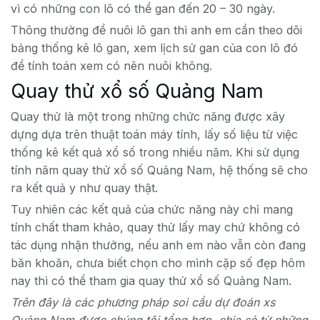
vì có những con lô có thể gan đến 20 – 30 ngày.
Thông thường để nuôi lô gan thì anh em cần theo dõi
bảng thống kê lô gan, xem lịch sử gan của con lô đó
để tính toán xem có nên nuôi không.
Quay thử xổ số Quảng Nam
Quay thử là một trong những chức năng được xây
dựng dựa trên thuật toán máy tính, lấy số liệu từ việc
thống kê kết quả xổ số trong nhiều năm. Khi sử dụng
tính năm quay thử xổ số Quảng Nam, hệ thống sẽ cho
ra kết quả y như quay thật.
Tuy nhiên các kết quả của chức năng này chỉ mang
tính chất tham khảo, quay thử lấy may chứ không có
tác dụng nhận thưởng, nếu anh em nào vẫn còn đang
băn khoăn, chưa biết chọn cho mình cặp số đẹp hôm
nay thì có thể tham gia quay thử xổ số Quảng Nam.
Trên đây là các phương pháp soi cầu dự đoán xs