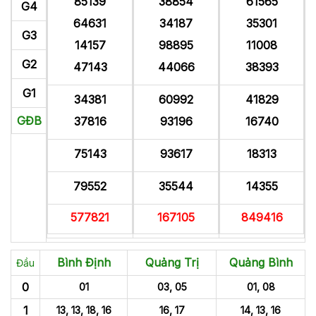
85139
38854
61565
G4
64631
34187
35301
G3
14157
98895
11008
G2
47143
44066
38393
G1
34381
60992
41829
GĐB
37816
93196
16740
75143
93617
18313
79552
35544
14355
577821
167105
849416
Bình Định
Quảng Trị
Quảng Bình
Đầu
0
01
03, 05
01, 08
1
13, 13, 18, 16
16, 17
14, 13, 16