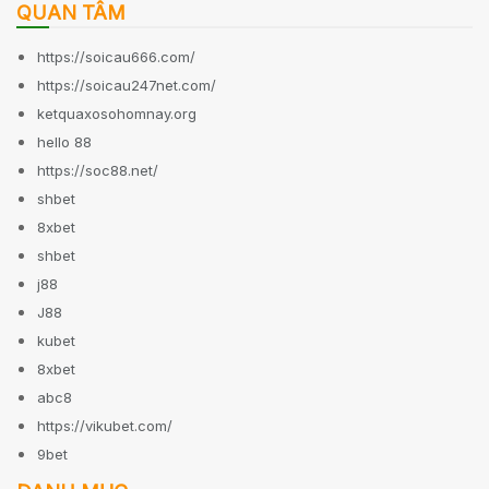
QUAN TÂM
https://soicau666.com/
https://soicau247net.com/
ketquaxosohomnay.org
hello 88
https://soc88.net/
shbet
8xbet
shbet
j88
J88
kubet
8xbet
abc8
https://vikubet.com/
9bet