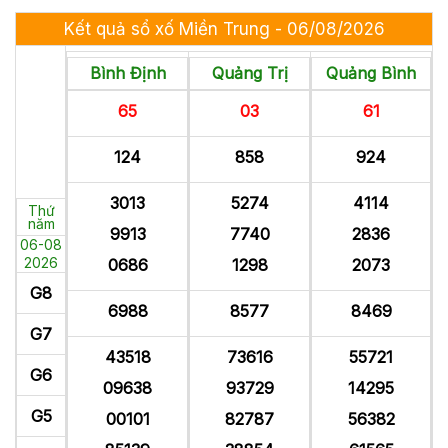
Kết quả sổ xố Miền Trung - 06/08/2026
Bình Định
Quảng Trị
Quảng Bình
65
03
61
124
858
924
3013
5274
4114
Thứ
năm
9913
7740
2836
06-08
2026
0686
1298
2073
G8
6988
8577
8469
G7
43518
73616
55721
G6
09638
93729
14295
G5
00101
82787
56382