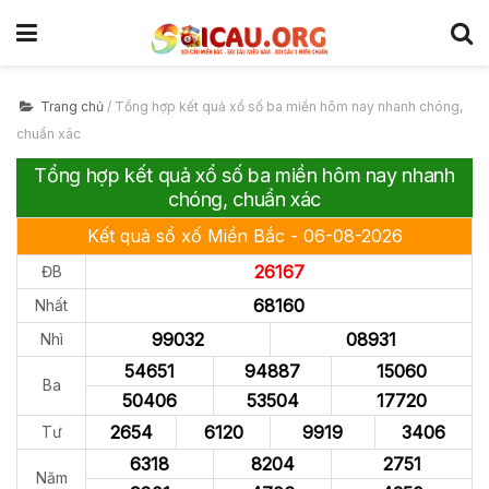
Trang chủ
/
Tổng hợp kết quả xổ số ba miền hôm nay nhanh chóng,
chuẩn xác
Tổng hợp kết quả xổ số ba miền hôm nay nhanh
chóng, chuẩn xác
Kết quả sổ xố Miền Bắc - 06-08-2026
26167
ĐB
68160
Nhất
99032
08931
Nhì
54651
94887
15060
Ba
50406
53504
17720
2654
6120
9919
3406
Tư
6318
8204
2751
Năm