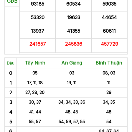
GĐB
93185
60534
59035
53320
19633
44654
13937
41355
60611
241657
245836
457729
Tây Ninh
An Giang
Bình Thuận
Đầu
0
05
03
08, 03
1
17, 11, 18
19, 11
11
2
27, 28, 20
29
3
30, 37
34, 34, 33, 36
34, 35
4
41, 44
48, 48
48
5
55, 57
54, 59, 57, 55
54
6
64, 67, 64