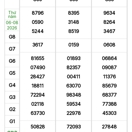
Thứ
8796
8395
9634
năm
0590
3148
8264
06-08
2026
5244
8519
3467
G8
3617
0159
0608
G7
81655
01893
06864
G6
07490
82357
09087
G5
28427
00411
11376
G4
18811
63070
85679
72294
98348
68377
G3
02118
59534
77388
G2
63730
22978
45303
G1
50828
72093
27848