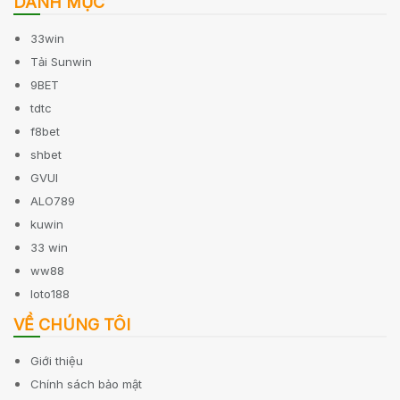
DANH MỤC
33win
Tải Sunwin
9BET
tdtc
f8bet
shbet
GVUI
ALO789
kuwin
33 win
ww88
loto188
VỀ CHÚNG TÔI
Giới thiệu
Chính sách bảo mật