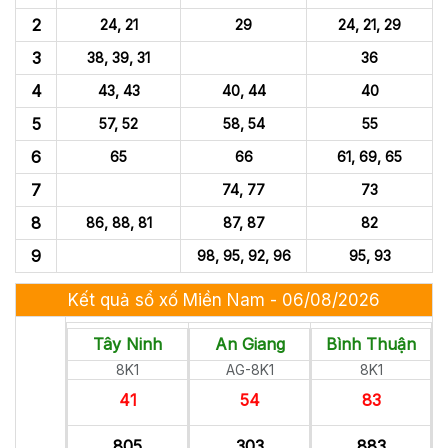
2
24, 21
29
24, 21, 29
3
38, 39, 31
36
4
43, 43
40, 44
40
5
57, 52
58, 54
55
6
65
66
61, 69, 65
7
74, 77
73
8
86, 88, 81
87, 87
82
9
98, 95, 92, 96
95, 93
Kết quả sổ xố Miền Nam - 06/08/2026
Tây Ninh
An Giang
Bình Thuận
8K1
AG-8K1
8K1
41
54
83
805
303
883