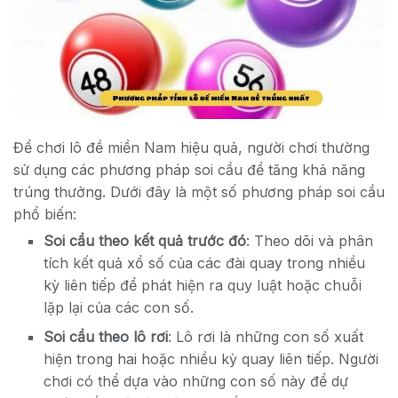
Để chơi lô đề miền Nam hiệu quả, người chơi thường
sử dụng các phương pháp soi cầu để tăng khả năng
trúng thưởng. Dưới đây là một số phương pháp soi cầu
phổ biến:
Soi cầu theo kết quả trước đó
: Theo dõi và phân
tích kết quả xổ số của các đài quay trong nhiều
kỳ liên tiếp để phát hiện ra quy luật hoặc chuỗi
lặp lại của các con số.
Soi cầu theo lô rơi
: Lô rơi là những con số xuất
hiện trong hai hoặc nhiều kỳ quay liên tiếp. Người
chơi có thể dựa vào những con số này để dự