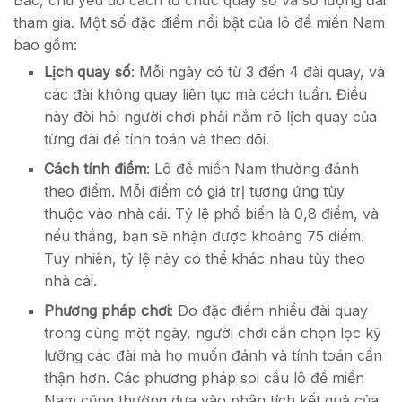
Bắc, chủ yếu do cách tổ chức quay số và số lượng đài
tham gia. Một số đặc điểm nổi bật của lô đề miền Nam
bao gồm:
Lịch quay số
: Mỗi ngày có từ 3 đến 4 đài quay, và
các đài không quay liên tục mà cách tuần. Điều
này đòi hỏi người chơi phải nắm rõ lịch quay của
từng đài để tính toán và theo dõi.
Cách tính điểm
: Lô đề miền Nam thường đánh
theo điểm. Mỗi điểm có giá trị tương ứng tùy
thuộc vào nhà cái. Tỷ lệ phổ biến là 0,8 điểm, và
nếu thắng, bạn sẽ nhận được khoảng 75 điểm.
Tuy nhiên, tỷ lệ này có thể khác nhau tùy theo
nhà cái.
Phương pháp chơi
: Do đặc điểm nhiều đài quay
trong cùng một ngày, người chơi cần chọn lọc kỹ
lưỡng các đài mà họ muốn đánh và tính toán cẩn
thận hơn. Các phương pháp soi cầu lô đề miền
Nam cũng thường dựa vào phân tích kết quả của