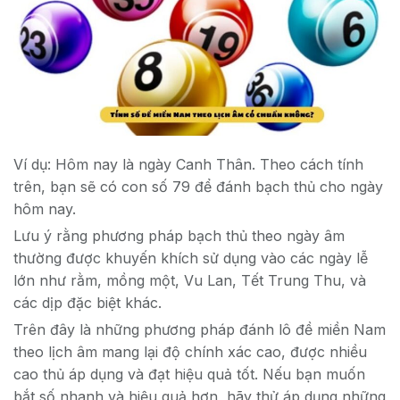
Ví dụ: Hôm nay là ngày Canh Thân. Theo cách tính
trên, bạn sẽ có con số 79 để đánh bạch thủ cho ngày
hôm nay.
Lưu ý rằng phương pháp bạch thủ theo ngày âm
thường được khuyến khích sử dụng vào các ngày lễ
lớn như rằm, mồng một, Vu Lan, Tết Trung Thu, và
các dịp đặc biệt khác.
Trên đây là những phương pháp đánh lô đề miền Nam
theo lịch âm mang lại độ chính xác cao, được nhiều
cao thủ áp dụng và đạt hiệu quả tốt. Nếu bạn muốn
bắt số nhanh và hiệu quả hơn, hãy thử áp dụng những