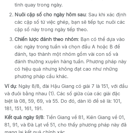
tỉnh quay trong ngày.
Nuôi cặp số cho ngày hôm sau
: Sau khi xác định
các cặp số từ việc ghép, bạn sẽ tiếp tục nuôi các
cặp số này trong ngày tiếp theo.
Chiến lược đánh theo nhóm
: Bạn có thể dựa vào
các ngày trong tuần và chọn đầu A hoặc B để
đánh, tạo thành một nhóm gồm vài con số và
đánh thường xuyên hàng tuần. Phương pháp này
có hiệu quả nhưng không đạt cao như những
phương pháp cầu khác.
Ví dụ
: Ngày 8/8, đài Hậu Giang có giải 7 là 151, với đầu
và đuôi bằng nhau (1). Các số giữa của các giải đặc
biệt là 08, 59, 69, và 55. Do đó, dàn lô đề sẽ là: 101,
181, 151, 161, 191.
Kết quả ngày 9/8
: Tiền Giang về 81, Kiên Giang về 01,
81, 91, và Đà Lạt về 51, cho thấy phương pháp này đã
mang lại kết quả chính xác.