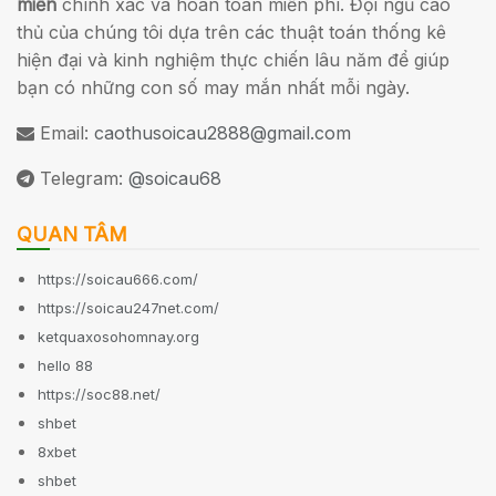
miền
chính xác và hoàn toàn miễn phí. Đội ngũ cao
thủ của chúng tôi dựa trên các thuật toán thống kê
hiện đại và kinh nghiệm thực chiến lâu năm để giúp
bạn có những con số may mắn nhất mỗi ngày.
Email:
caothusoicau2888@gmail.com
Telegram:
@soicau68
QUAN TÂM
https://soicau666.com/
https://soicau247net.com/
ketquaxosohomnay.org
hello 88
https://soc88.net/
shbet
8xbet
shbet