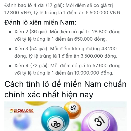
Đánh bao lô 4 đài (17 giải): Mỗi điểm sẽ có giá trị
12.800 VNĐ, tỷ lệ trúng là 1 điểm ăn 5.500.000 VNĐ.
Đánh lô xiên miền Nam:
Xiên 2 (36 giải): Mỗi điểm có giá trị 28.800 đồng,
với tỷ lệ trúng là 1 điểm ăn 650.000 đồng.
Xiên 3 (54 giải): Mỗi điểm tương đương 43.200
đồng, tỷ lệ trúng là 1 điểm ăn 3.500.000 đồng.
Xiên 4 (72 giải): Mỗi điểm có giá trị 57.600 đồng,
với tỷ lệ trúng là 1 điểm ăn 10.000.000 đồng.
Cách tính lô đề miền Nam chuẩn
chính xác nhất hiện nay