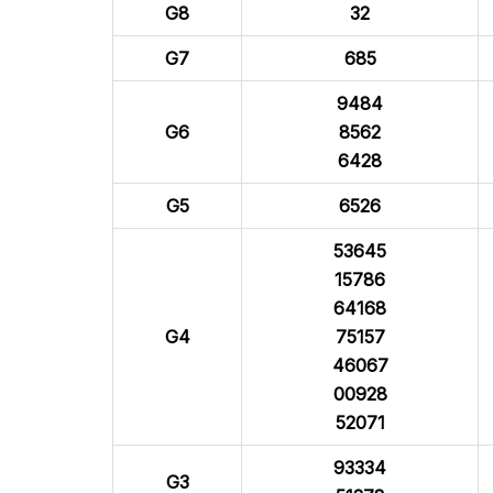
G8
32
G7
685
9484
G6
8562
6428
G5
6526
53645
15786
64168
G4
75157
46067
00928
52071
93334
G3