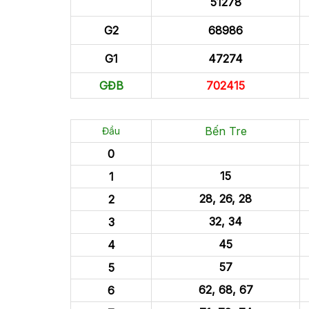
51278
G2
68986
G1
47274
GĐB
702415
Bến Tre
Đầu
0
15
1
28, 26, 28
2
32, 34
3
45
4
57
5
62, 68, 67
6