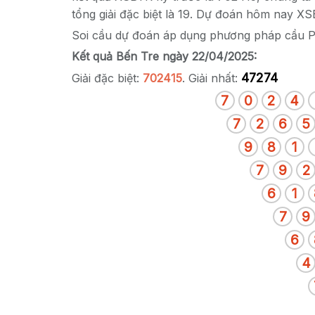
tổng giải đặc biệt là 19. Dự đoán hôm nay XS
Soi cầu dự đoán áp dụng phương pháp cầu P
Kết quả Bến Tre ngày 22/04/2025:
47274
Giải đặc biệt:
702415
. Giải nhất:
7
0
2
4
7
2
6
5
9
8
1
7
9
2
6
1
7
9
6
4