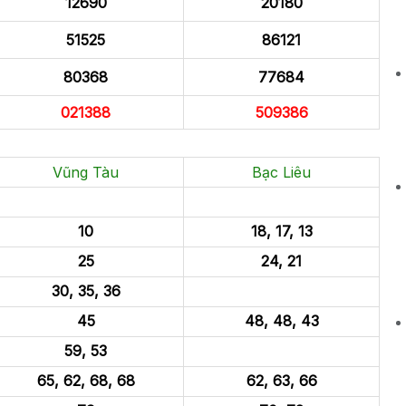
12690
20180
51525
86121
80368
77684
021388
509386
Vũng Tàu
Bạc Liêu
10
18, 17, 13
25
24, 21
30, 35, 36
45
48, 48, 43
59, 53
65, 62, 68, 68
62, 63, 66