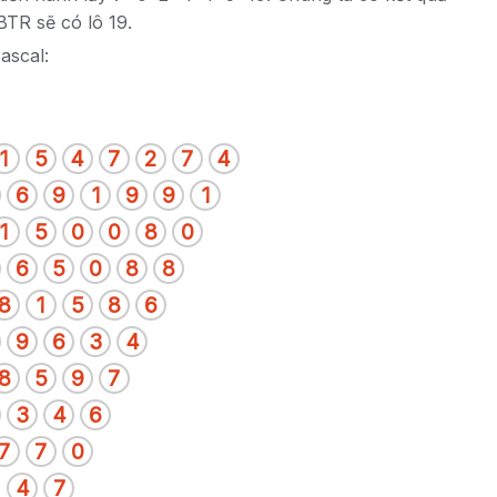
BTR sẽ có lô 19.
ascal:
1
5
4
7
2
7
4
6
9
1
9
9
1
1
5
0
0
8
0
6
5
0
8
8
8
1
5
8
6
9
6
3
4
8
5
9
7
3
4
6
7
7
0
4
7