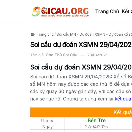
Trang Chủ
Kết 
Trang chủ
/
Soi cầu MN - Dự đoán XSMN - Dự đoán xổ 
Soi cầu dự đoán XSMN 29/04/2025
Tác giả:
Cao Thủ Soi Cầu
28/04/2025
Soi cầu dự đoán XSMN 29/04/2
Soi cầu dự đoán XSMN 29/04/2025: Xổ số Bến
số MN hôm nay được các cao thủ lô đề dựa v
các kỳ quay 30 ngày gần đây, với các cặp s
nay sẽ rực rỡ. Chúng ta cùng xem lại
kết qu
Kết qu
Bến Tre
Thứ ba
Ngày
22/04/2025