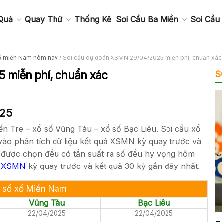
Quả
Quay Thử
Thống Kê
Soi Cầu Ba Miền
Soi Cầu
số miền Nam hôm nay
/
Soi cầu dự đoán XSMN 29/04/2025 miễn phí, chuẩn xác
 miễn phí, chuẩn xác
S
025
 Tre – xổ số Vũng Tàu – xổ số Bạc Liêu. Soi cầu xổ
ào phân tích dữ liệu kết quả XSMN kỳ quay trước và
ố được chọn đều có tần suất ra số đều hy vọng hôm
ả XSMN
kỳ quay trước và kết quả 30 kỳ gần đây nhất.
ả sổ xố Miền Nam
Vũng Tàu
Bạc Liêu
22/04/2025
22/04/2025