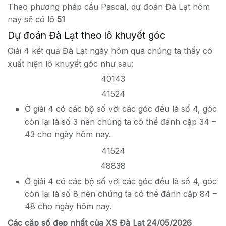
Theo phương pháp cầu Pascal, dự đoán Đà Lạt hôm
nay sẽ có lô
51
Dự đoán Đà Lạt theo lô khuyết góc
Giải 4 kết quả Đà Lạt ngày hôm qua chúng ta thấy có
xuất hiện lô khuyết góc như sau:
40143
41524
Ở giải 4 có các bộ số với các góc đều là số 4, góc
còn lại là số 3 nên chúng ta có thể đánh cặp 34 –
43 cho ngày hôm nay.
41524
48838
Ở giải 4 có các bộ số với các góc đều là số 4, góc
còn lại là số 8 nên chúng ta có thể đánh cặp 84 –
48 cho ngày hôm nay.
Các cặp số đẹp nhất của XS Đà Lạt 24/05/2026