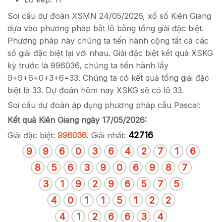
Soi cầu dự đoán XSMN 24/05/2026, xổ số Kiên Giang
dựa vào phương pháp bắt lô bằng tổng giải đặc biệt.
Phương pháp này chúng ta tiến hành cộng tất cả các
số giải đặc biệt lại với nhau.
Giải đặc biệt kết quả XSKG
kỳ trước là 996036, chúng ta tiến hành lấy
9+9+6+0+3+6=33. Chúng ta có kết quả tổng giải đặc
biệt là 33. Dự đoán hôm nay XSKG sẽ có lô 33.
Soi cầu dự đoán áp dụng phương pháp cầu Pascal:
Kết quả Kiên Giang ngày 17/05/2026:
42716
Giải đặc biệt:
996036
. Giải nhất:
9
9
6
0
3
6
4
2
7
1
6
8
5
6
3
9
0
6
9
8
7
3
1
9
2
9
6
5
7
5
4
0
1
1
5
1
2
2
4
1
2
6
6
3
4