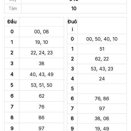
10
Tám
Đầu
Đuô
i
0
00, 08
0
00, 50, 40, 10
1
19, 10
1
51
2
22, 24, 23
2
62, 22
3
38
3
53, 43, 23
4
40, 43, 49
4
24
5
53, 51, 50
5
6
62
6
76, 86
7
76
7
97
8
86
8
38, 08
9
97
9
19, 49