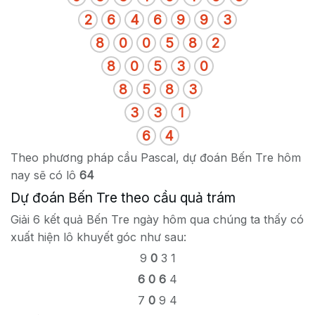
2
6
4
6
9
9
3
8
0
0
5
8
2
8
0
5
3
0
8
5
8
3
3
3
1
6
4
Theo phương pháp cầu Pascal, dự đoán Bến Tre hôm
nay sẽ có lô
64
Dự đoán Bến Tre theo cầu quả trám
Giải 6 kết quả Bến Tre ngày hôm qua chúng ta thấy có
xuất hiện lô khuyết góc như sau:
9
0
3
1
6
0
6
4
7
0
9
4