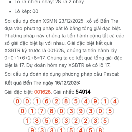
Lô ra nhiều nháy: 28 ra 2 nháy
Lô kép: 00
Soi cầu dự đoán XSMN 23/12/2025, xổ số Bến Tre
dựa vào phương pháp bắt lô bằng tổng giải đặc biệt.
Phương pháp này chúng ta tiến hành cộng tất cả các
số giải đặc biệt lại với nhau.
Giải đặc biệt kết quả
XSBTR kỳ trước là 001628, chúng ta tiến hành lấy
0+0+1+6+2+8=17. Chúng ta có kết quả tổng giải đặc
biệt là 17. Dự đoán hôm nay XSBTR sẽ có lô 17.
Soi cầu dự đoán áp dụng phương pháp cầu Pascal:
Kết quả Bến Tre ngày 16/12/2025:
54914
Giải đặc biệt:
001628
. Giải nhất:
0
0
1
6
2
8
5
4
9
1
4
0
1
7
8
0
3
9
3
0
5
1
8
5
8
3
2
2
3
5
9
3
3
1
5
4
5
8