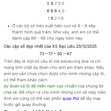
8
8
7
0
5
6
8
6
4
0
1
8
2
1
6
Ở các bộ số trên xuất hiện con số 8 – 6 xếp
thành hình quả trám. Như vậy, anh em có thể
đánh cặp 86 – 68 cho ngày hôm nay.
Các cặp số đẹp nhất của XS Bạc Liêu 23/12/2025
73 – 17 – 50 – 47
Trên đây là một số cầu lô mà soicau.org đưa ra chỉ
mang tính chất dự đoán cho anh em tham khảo. Nếu
anh em vẫn chưa chọn được cho mình những cặp lô,
có thể tham khảo cách
dự đoán số lô đề miền nam cực chuẩn
của chúng tôi
chia sẻ. Để chọn ra cho mình những con số may mắn.
Anh em cũng có thể vào phần
quay thử
để lấy may
trước giờ quay thưởng.