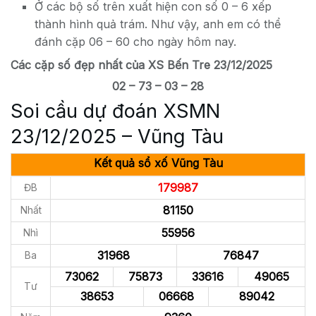
Ở các bộ số trên xuất hiện con số 0 – 6 xếp
thành hình quả trám. Như vậy, anh em có thể
đánh cặp 06 – 60 cho ngày hôm nay.
Các cặp số đẹp nhất của XS Bến Tre 23/12/2025
02 – 73 – 03 – 28
Soi cầu dự đoán XSMN
23/12/2025 – Vũng Tàu
Kết quả sổ xố
Vũng Tàu
179987
ĐB
81150
Nhất
55956
Nhì
31968
76847
Ba
73062
75873
33616
49065
Tư
38653
06668
89042