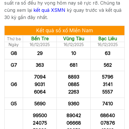
suất ra số đều hy vọng hôm nay sẽ rực rỡ. Chúng ta
cùng xem lại
kết quả XSMN
kỳ quay trước và kết quả
30 kỳ gần đây nhất.
Kết quả sổ xố Miền Nam
Bến Tre
Vũng Tàu
Bạc Liêu
Thứ ba
Ngày
16/12/2025
16/12/2025
16/12/2025
G8
29
10
63
G7
363
681
562
7094
8893
5796
G6
9031
0885
3141
6064
2263
5557
G5
5690
9360
7410
99500
89042
68640
24075
06668
07876