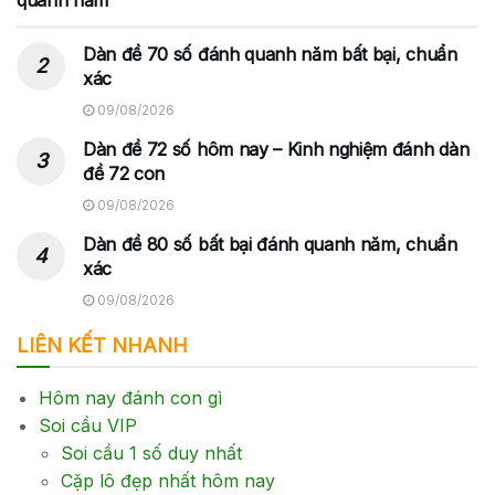
quanh năm
Dàn đề 70 số đánh quanh năm bất bại, chuẩn
xác
09/08/2026
Dàn đề 72 số hôm nay – Kinh nghiệm đánh dàn
đề 72 con
09/08/2026
Dàn đề 80 số bất bại đánh quanh năm, chuẩn
xác
09/08/2026
LIÊN KẾT NHANH
Hôm nay đánh con gì
Soi cầu VIP
Soi cầu 1 số duy nhất
Cặp lô đẹp nhất hôm nay