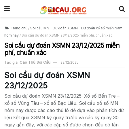
Trang chủ
/
Soi cầu MN - Dự đoán XSMN - Dự đoán xổ số miền Nam
hôm nay
/
Soi cầu dự đoán XSMN 23/12/2025 miễn phí, chuẩn xác
Soi cầu dự đoán XSMN 23/12/2025 miễn
phí, chuẩn xác
Tác giả:
Cao Thủ Soi Cầu
22/12/2025
Soi cầu dự đoán XSMN
23/12/2025
Soi cầu dự đoán XSMN 23/12/2025: Xổ số Bến Tre –
xổ số Vũng Tàu – xổ số Bạc Liêu. Soi cầu xổ số MN
hôm nay được các cao thủ lô đề dựa vào phân tích dữ
liệu kết quả XSMN kỳ quay trước và các kỳ quay 30
ngày gần đây, với các cặp số được chọn đều có tần