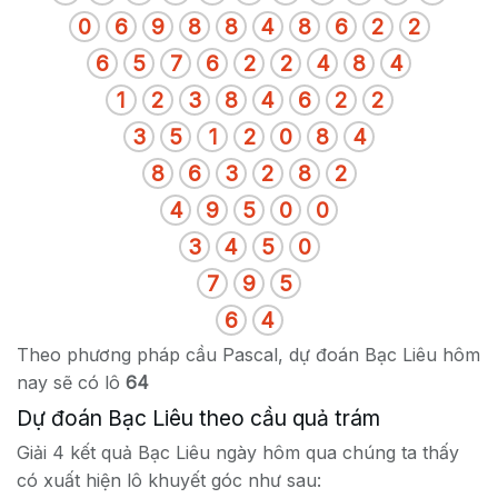
0
6
9
8
8
4
8
6
2
2
6
5
7
6
2
2
4
8
4
1
2
3
8
4
6
2
2
3
5
1
2
0
8
4
8
6
3
2
8
2
4
9
5
0
0
3
4
5
0
7
9
5
6
4
Theo phương pháp cầu Pascal, dự đoán Bạc Liêu hôm
nay sẽ có lô
64
Dự đoán Bạc Liêu theo cầu quả trám
Giải 4 kết quả Bạc Liêu ngày hôm qua chúng ta thấy
có xuất hiện lô khuyết góc như sau: