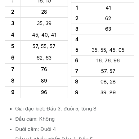
1
16, 10
1
41
2
28
2
62
3
35, 39
3
63
4
45, 40, 41
4
5
57, 55, 57
5
35, 55, 45, 05
6
62, 63
6
16, 76, 96
7
76
7
57, 57
8
89
8
08, 28
9
96
9
39, 89
Giải đặc biệt: Đầu 3, đuôi 5, tổng 8
Đầu câm: Không
Đuôi câm: Đuôi 4