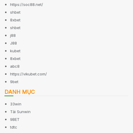
https://soc88.net/
shbet
8xbet
shbet
j88
J88
kubet
8xbet
abc8
https://vikubet.com/
9bet
DANH MỤC
33win
Tải Sunwin
9BET
tdtc