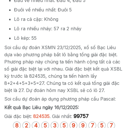
Đầu về nhiều nhất: Đầu 4, Đầu 5
Đuôi về nhiều nhất: Đuôi 5
Lô ra cả cặp: Không
Lô ra nhiều nháy: 57 ra 2 nháy
Lô kép: 55
Soi cầu dự đoán XSMN 23/12/2025, xổ số Bạc Liêu
dựa vào phương pháp bắt lô bằng tổng giải đặc biệt.
Phương pháp này chúng ta tiến hành cộng tất cả các
số giải đặc biệt lại với nhau.
Giải đặc biệt kết quả XSBL
kỳ trước là 824535, chúng ta tiến hành lấy
8+2+4+5+3+5=27. Chúng ta có kết quả tổng giải đặc
biệt là 27. Dự đoán hôm nay XSBL sẽ có lô 27.
Soi cầu dự đoán áp dụng phương pháp cầu Pascal:
Kết quả Bạc Liêu ngày 16/12/2025:
99757
Giải đặc biệt:
824535
. Giải nhất:
8
2
4
5
3
5
9
9
7
5
7