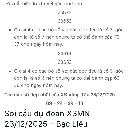
có xuất hiện lô khuyết góc như sau:
75873
38653
Ở giải 4 có các bộ số với các góc đều là số 3, góc
còn lại là số 7 nên chúng ta có thể đánh cặp 73 –
37 cho ngày hôm nay.
33616
38653
Ở giải 4 có các bộ số với các góc đều là số 3, góc
còn lại là số 6 nên chúng ta có thể đánh cặp 63 –
36 cho ngày hôm nay.
Các cặp số đẹp nhất của XS Vũng Tàu 23/12/2025
09 – 28 – 39 – 13
Soi cầu dự đoán XSMN
23/12/2025 – Bạc Liêu