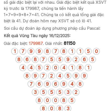
số giải đặc biệt lại với nhau.
Giải đặc biệt kết quả XSVT
kỳ trước là 179987, chúng ta tiến hành lấy
1+7+9+9+8+7=41. Chúng ta có kết quả tổng giải đặc
biệt là 41. Dự đoán hôm nay XSVT sẽ có lô 41.
Soi cầu dự đoán áp dụng phương pháp cầu Pascal:
Kết quả Vũng Tàu ngày 16/12/2025:
81150
Giải đặc biệt:
179987
. Giải nhất:
1
7
9
9
8
7
8
1
1
5
0
8
6
8
7
5
5
9
2
6
5
4
4
5
2
0
4
1
8
1
8
9
7
2
4
5
9
9
7
6
9
6
9
4
8
3
5
5
5
3
2
8
0
0
8
5
8
0
8
3