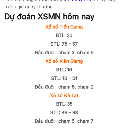
trước giờ quay thưởng.
Dự đoán XSMN hôm nay
Xổ số Tiền Giang
BTL: 30
STL: 75 – 57
Đầu đuôi: chạm 3, chạm 6
Xổ số Kiên Giang
BTL: 16
STL: 10 – 01
Đầu đuôi: chạm 8, chạm 2
Xổ số Đà Lạt
BTL: 35
STL: 89 – 98
Đầu đuôi: chạm 5, chạm 7