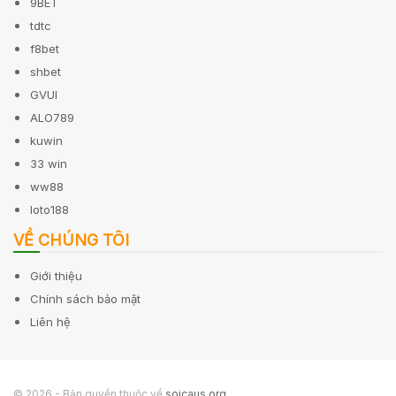
9BET
tdtc
f8bet
shbet
GVUI
ALO789
kuwin
33 win
ww88
loto188
VỀ CHÚNG TÔI
Giới thiệu
Chính sách bảo mật
Liên hệ
© 2026 - Bản quyền thuộc về
soicaus.org