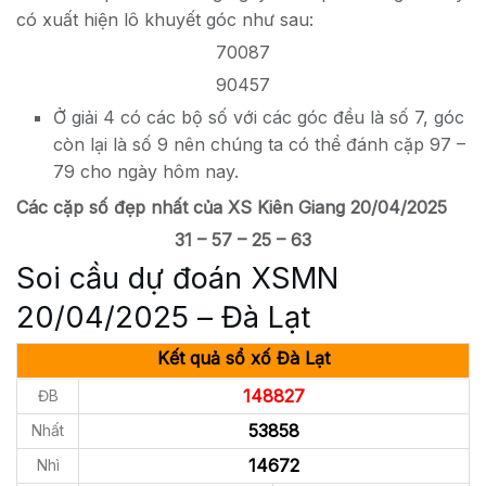
có xuất hiện lô khuyết góc như sau:
70087
90457
Ở giải 4 có các bộ số với các góc đều là số 7, góc
còn lại là số 9 nên chúng ta có thể đánh cặp 97 –
79 cho ngày hôm nay.
Các cặp số đẹp nhất của XS Kiên Giang 20/04/2025
31 – 57 – 25 – 63
Soi cầu dự đoán XSMN
20/04/2025 – Đà Lạt
Kết quả sổ xố
Đà Lạt
148827
ĐB
53858
Nhất
14672
Nhì