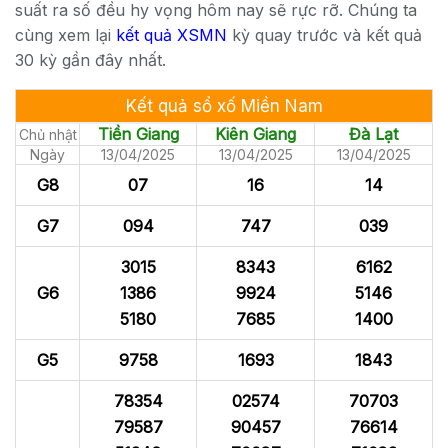
suất ra số đều hy vọng hôm nay sẽ rực rỡ. Chúng ta
cùng xem lại
kết quả XSMN
kỳ quay trước và kết quả
30 kỳ gần đây nhất.
Kết quả sổ xố Miền Nam
Tiền Giang
Kiên Giang
Đà Lạt
Chủ nhật
Ngày
13/04/2025
13/04/2025
13/04/2025
G8
07
16
14
G7
094
747
039
3015
8343
6162
G6
1386
9924
5146
5180
7685
1400
G5
9758
1693
1843
78354
02574
70703
79587
90457
76614