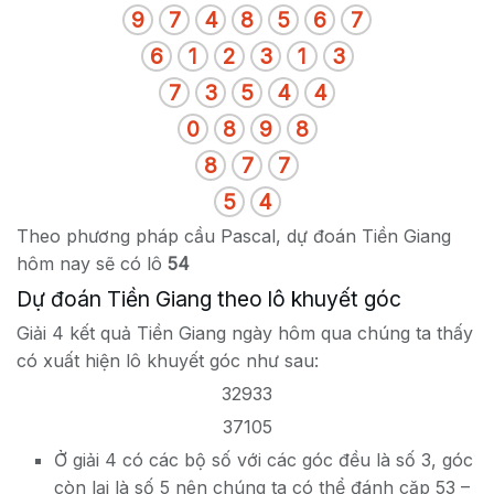
9
7
4
8
5
6
7
6
1
2
3
1
3
7
3
5
4
4
0
8
9
8
8
7
7
5
4
Theo phương pháp cầu Pascal, dự đoán Tiền Giang
hôm nay sẽ có lô
54
Dự đoán Tiền Giang theo lô khuyết góc
Giải 4 kết quả Tiền Giang ngày hôm qua chúng ta thấy
có xuất hiện lô khuyết góc như sau:
32933
37105
Ở giải 4 có các bộ số với các góc đều là số 3, góc
còn lại là số 5 nên chúng ta có thể đánh cặp 53 –