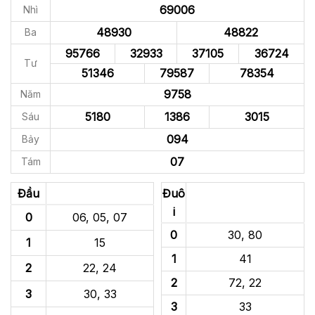
69006
Nhì
48930
48822
Ba
95766
32933
37105
36724
Tư
51346
79587
78354
9758
Năm
5180
1386
3015
Sáu
094
Bảy
07
Tám
Đầu
Đuô
i
0
06, 05, 07
0
30, 80
1
15
1
41
2
22, 24
2
72, 22
3
30, 33
3
33