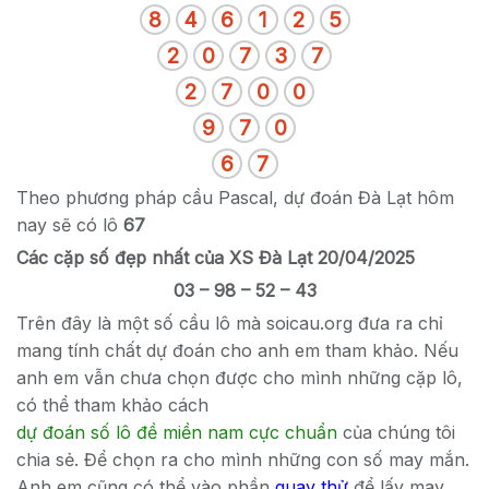
8
4
6
1
2
5
2
0
7
3
7
2
7
0
0
9
7
0
6
7
Theo phương pháp cầu Pascal, dự đoán Đà Lạt hôm
nay sẽ có lô
67
Các cặp số đẹp nhất của XS Đà Lạt 20/04/2025
03 – 98 – 52 – 43
Trên đây là một số cầu lô mà soicau.org đưa ra chỉ
mang tính chất dự đoán cho anh em tham khảo. Nếu
anh em vẫn chưa chọn được cho mình những cặp lô,
có thể tham khảo cách
dự đoán số lô đề miền nam cực chuẩn
của chúng tôi
chia sẻ. Để chọn ra cho mình những con số may mắn.
Anh em cũng có thể vào phần
quay thử
để lấy may