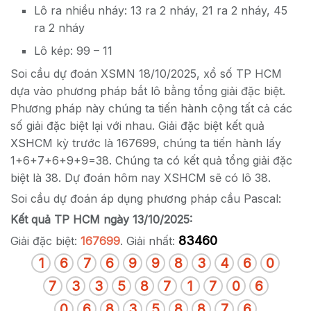
Lô ra nhiều nháy: 13 ra 2 nháy, 21 ra 2 nháy, 45
ra 2 nháy
Lô kép: 99 – 11
Soi cầu dự đoán XSMN 18/10/2025, xổ số TP HCM
dựa vào phương pháp bắt lô bằng tổng giải đặc biệt.
Phương pháp này chúng ta tiến hành cộng tất cả các
số giải đặc biệt lại với nhau.
Giải đặc biệt kết quả
XSHCM kỳ trước là 167699, chúng ta tiến hành lấy
1+6+7+6+9+9=38. Chúng ta có kết quả tổng giải đặc
biệt là 38. Dự đoán hôm nay XSHCM sẽ có lô 38.
Soi cầu dự đoán áp dụng phương pháp cầu Pascal:
Kết quả TP HCM ngày 13/10/2025:
83460
Giải đặc biệt:
167699
. Giải nhất:
1
6
7
6
9
9
8
3
4
6
0
7
3
3
5
8
7
1
7
0
6
0
6
8
3
5
8
8
7
6