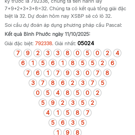
kỳ trước là 792338, chúng ta tiến hành lấy
7+9+2+3+3+8=32. Chúng ta có kết quả tổng giải đặc
biệt là 32. Dự đoán hôm nay XSBP sẽ có lô 32.
Soi cầu dự đoán áp dụng phương pháp cầu Pascal:
Kết quả Bình Phước ngày 11/10/2025:
05024
Giải đặc biệt:
792338
. Giải nhất:
7
9
2
3
3
8
0
5
0
2
4
6
1
5
6
1
8
5
5
2
6
7
6
1
7
9
3
0
7
8
3
7
8
6
2
3
7
5
0
5
4
8
5
0
2
5
9
2
3
5
2
4
1
5
8
7
5
6
3
5
1
9
8