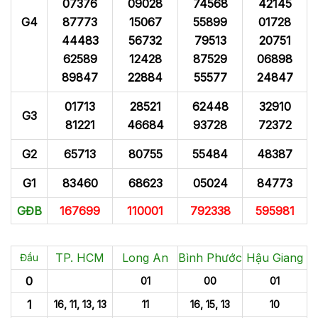
07376
09028
74568
42145
G4
87773
15067
55899
01728
44483
56732
79513
20751
62589
12428
87529
06898
89847
22884
55577
24847
01713
28521
62448
32910
G3
81221
46684
93728
72372
G2
65713
80755
55484
48387
G1
83460
68623
05024
84773
GĐB
167699
110001
792338
595981
TP. HCM
Long An
Bình Phước
Hậu Giang
Đầu
0
01
00
01
1
16, 11, 13, 13
11
16, 15, 13
10