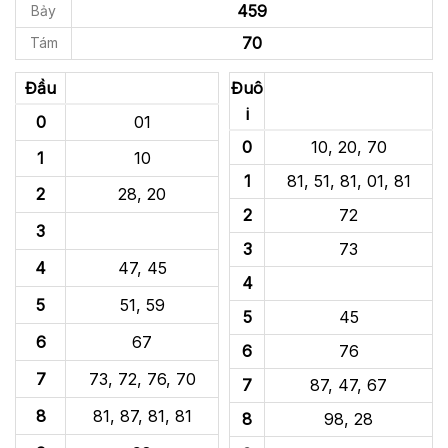
459
Bảy
70
Tám
Đầu
Đuô
i
0
01
0
10, 20, 70
1
10
1
81, 51, 81, 01, 81
2
28, 20
2
72
3
3
73
4
47, 45
4
5
51, 59
5
45
6
67
6
76
7
73, 72, 76, 70
7
87, 47, 67
8
81, 87, 81, 81
8
98, 28