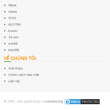
f8bet
shbet
GVUI
ALO789
kuwin
33 win
ww88
loto188
VỀ CHÚNG TÔI
Giới thiệu
Chính sách bảo mật
Liên hệ
© 2026 - Bản quyền thuộc về
soicaus.org