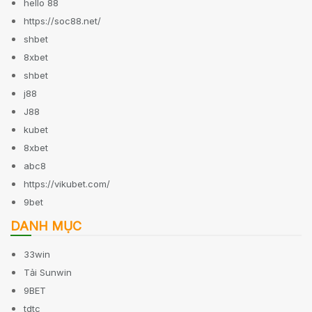
hello 88
https://soc88.net/
shbet
8xbet
shbet
j88
J88
kubet
8xbet
abc8
https://vikubet.com/
9bet
DANH MỤC
33win
Tải Sunwin
9BET
tdtc