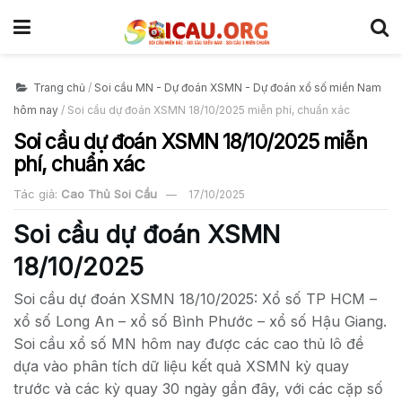
Trang chủ
/
Soi cầu MN - Dự đoán XSMN - Dự đoán xổ số miền Nam
hôm nay
/
Soi cầu dự đoán XSMN 18/10/2025 miễn phí, chuẩn xác
Soi cầu dự đoán XSMN 18/10/2025 miễn
phí, chuẩn xác
Tác giả:
Cao Thủ Soi Cầu
17/10/2025
Soi cầu dự đoán XSMN
18/10/2025
Soi cầu dự đoán XSMN 18/10/2025: Xổ số TP HCM –
xổ số Long An – xổ số Bình Phước – xổ số Hậu Giang.
Soi cầu xổ số MN hôm nay được các cao thủ lô đề
dựa vào phân tích dữ liệu kết quả XSMN kỳ quay
trước và các kỳ quay 30 ngày gần đây, với các cặp số