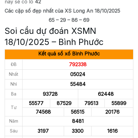
nay sẽ có lô
42
Các cặp số đẹp nhất của XS Long An 18/10/2025
65 – 29 – 86 – 69
Soi cầu dự đoán XSMN
18/10/2025 – Bình Phước
Kết quả sổ xố
Bình Phước
792338
ĐB
05024
Nhất
55484
Nhì
93728
62448
Ba
55577
87529
79513
55899
Tư
74568
56515
20176
8481
Năm
3197
3300
1616
Sáu