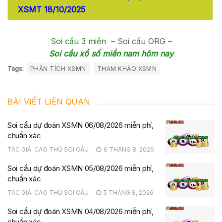
XSMT
18/10/2025
Soi cầu 3 miền
– Soi cầu ORG –
Soi cầu xổ số miền nam hôm nay
Tags:
PHÂN TÍCH XSMN
THAM KHẢO XSMN
BÀI VIẾT LIÊN QUAN
Soi cầu dự đoán XSMN 06/08/2026 miễn phí,
chuẩn xác
TÁC GIẢ:
CAO THỦ SOI CẦU
6 THÁNG 8, 2026
Soi cầu dự đoán XSMN 05/08/2026 miễn phí,
chuẩn xác
TÁC GIẢ:
CAO THỦ SOI CẦU
5 THÁNG 8, 2026
Soi cầu dự đoán XSMN 04/08/2026 miễn phí,
chuẩn xác