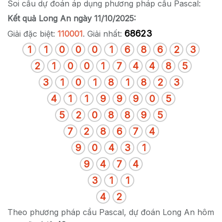
Soi cầu dự đoán áp dụng phương pháp cầu Pascal:
Kết quả Long An ngày 11/10/2025:
68623
Giải đặc biệt:
110001
. Giải nhất:
1
1
0
0
0
1
6
8
6
2
3
2
1
0
0
1
7
4
4
8
5
3
1
0
1
8
1
8
2
3
4
1
1
9
9
9
0
5
5
2
0
8
8
9
5
7
2
8
6
7
4
9
0
4
3
1
9
4
7
4
3
1
1
4
2
Theo phương pháp cầu Pascal, dự đoán Long An hôm