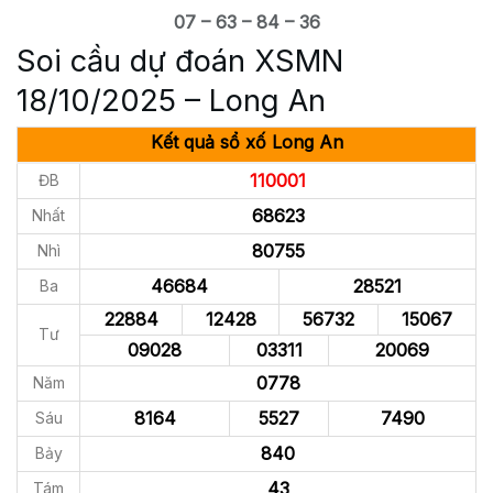
07 – 63 – 84 – 36
Soi cầu dự đoán XSMN
18/10/2025 – Long An
Kết quả sổ xố
Long An
110001
ĐB
68623
Nhất
80755
Nhì
46684
28521
Ba
22884
12428
56732
15067
Tư
09028
03311
20069
0778
Năm
8164
5527
7490
Sáu
840
Bảy
43
Tám