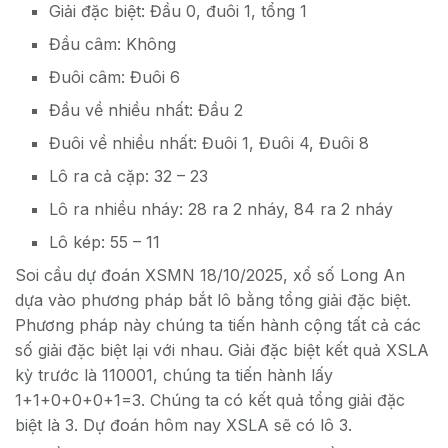
Giải đặc biệt: Đầu 0, đuôi 1, tổng 1
Đầu câm: Không
Đuôi câm: Đuôi 6
Đầu về nhiều nhất: Đầu 2
Đuôi về nhiều nhất: Đuôi 1, Đuôi 4, Đuôi 8
Lô ra cả cặp: 32 – 23
Lô ra nhiều nháy: 28 ra 2 nháy, 84 ra 2 nháy
Lô kép: 55 – 11
Soi cầu dự đoán XSMN 18/10/2025, xổ số Long An
dựa vào phương pháp bắt lô bằng tổng giải đặc biệt.
Phương pháp này chúng ta tiến hành cộng tất cả các
số giải đặc biệt lại với nhau.
Giải đặc biệt kết quả XSLA
kỳ trước là 110001, chúng ta tiến hành lấy
1+1+0+0+0+1=3. Chúng ta có kết quả tổng giải đặc
biệt là 3. Dự đoán hôm nay XSLA sẽ có lô 3.