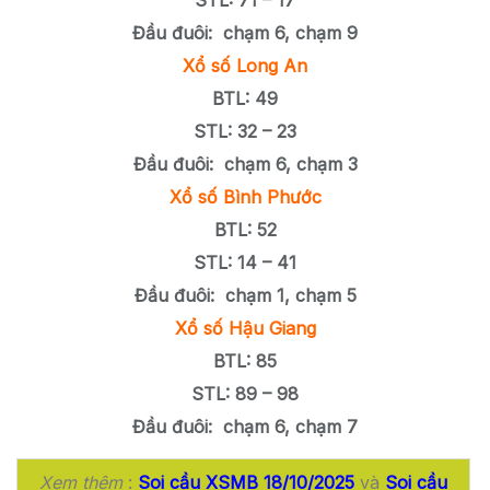
STL: 71 – 17
Đầu đuôi: chạm 6, chạm 9
Xổ số Long An
BTL: 49
STL: 32 – 23
Đầu đuôi: chạm 6, chạm 3
Xổ số Bình Phước
BTL: 52
STL: 14 – 41
Đầu đuôi: chạm 1, chạm 5
Xổ số Hậu Giang
BTL: 85
STL: 89 – 98
Đầu đuôi: chạm 6, chạm 7
Xem thêm
:
Soi cầu XSMB
18/10/2025
và
Soi cầu