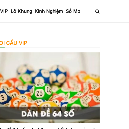
 VIP
Lô Khung
Kinh Nghiệm
Sổ Mơ
OI CẦU VIP