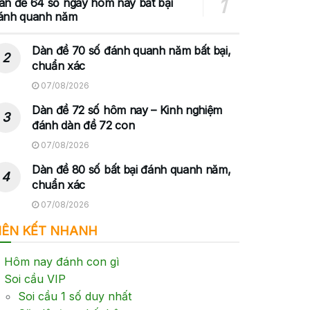
àn đề 64 số ngày hôm nay bất bại
ánh quanh năm
Dàn đề 70 số đánh quanh năm bất bại,
chuẩn xác
07/08/2026
Dàn đề 72 số hôm nay – Kinh nghiệm
đánh dàn đề 72 con
07/08/2026
Dàn đề 80 số bất bại đánh quanh năm,
chuẩn xác
07/08/2026
IÊN KẾT NHANH
Hôm nay đánh con gì
Soi cầu VIP
Soi cầu 1 số duy nhất