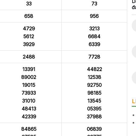
D
33
73
đ
658
956
4729
3213
5612
6684
3929
6339
2488
7728
13391
44822
89002
12538
19015
92750
73933
98185
31010
13545
L
48413
05395
42339
37988
84865
06839