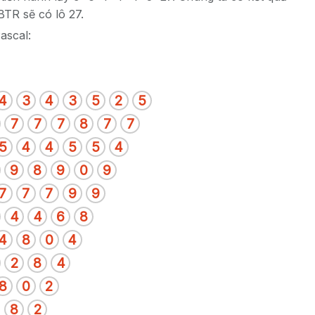
BTR sẽ có lô 27.
ascal:
4
3
4
3
5
2
5
7
7
7
8
7
7
5
4
4
5
5
4
9
8
9
0
9
7
7
7
9
9
4
4
6
8
4
8
0
4
2
8
4
8
0
2
8
2