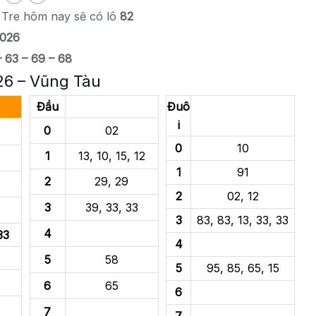
 Tre hôm nay sẽ có lô
82
2026
– 63 – 69 – 68
26 – Vũng Tàu
Đầu
Đuô
i
0
02
0
10
1
13, 10, 15, 12
1
91
2
29, 29
2
02, 12
3
39, 33, 33
3
83, 83, 13, 33, 33
4
33
4
5
58
5
95, 85, 65, 15
6
65
6
7