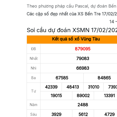
Theo phương pháp cầu Pascal, dự đoán Bến
Các cặp số đẹp nhất của XS Bến Tre 17/02/
14 
Soi cầu dự đoán XSMN 17/02/20
Kết quả sổ xố
Vũng Tàu
879095
ĐB
79083
Nhất
66983
Nhì
67585
84865
Ba
42339
48413
31010
739
Tư
19015
89002
13391
2488
Năm
3929
5612
4729
Sáu