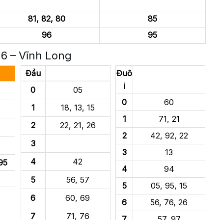
81, 82, 80
85
96
95
6 – Vĩnh Long
Đầu
Đuô
i
0
05
0
60
1
18, 13, 15
1
71, 21
2
22, 21, 26
2
42, 92, 22
3
3
13
4
42
95
4
94
5
56, 57
5
05, 95, 15
6
60, 69
6
56, 76, 26
7
71, 76
7
57, 97