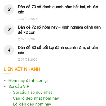
Dàn đề 70 số đánh quanh năm bất bại, chuẩn
xác
07/08/2026
Dàn đề 72 số hôm nay – Kinh nghiệm đánh dàn
đề 72 con
07/08/2026
Dàn đề 80 số bất bại đánh quanh năm, chuẩn
xác
07/08/2026
LIÊN KẾT NHANH
Hôm nay đánh con gì
Soi cầu VIP
Soi cầu 1 số duy nhất
Cặp lô đẹp nhất hôm nay
Lô xiên đẹp hôm nay