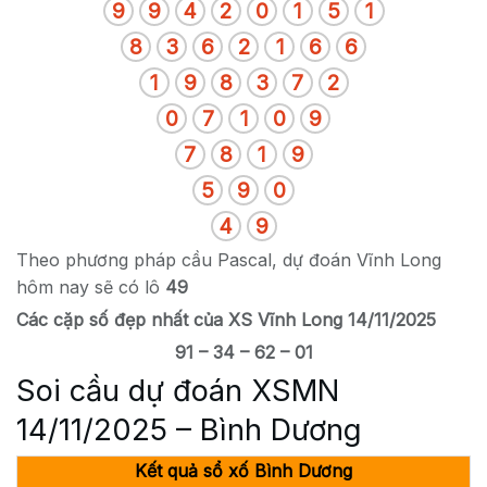
9
9
4
2
0
1
5
1
8
3
6
2
1
6
6
1
9
8
3
7
2
0
7
1
0
9
7
8
1
9
5
9
0
4
9
Theo phương pháp cầu Pascal, dự đoán Vĩnh Long
hôm nay sẽ có lô
49
Các cặp số đẹp nhất của XS Vĩnh Long 14/11/2025
91 – 34 – 62 – 01
Soi cầu dự đoán XSMN
14/11/2025 – Bình Dương
Kết quả sổ xố
Bình Dương