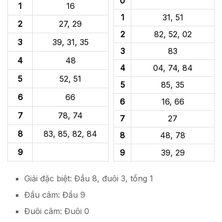
0
1
16
1
31, 51
2
27, 29
2
82, 52, 02
3
39, 31, 35
3
83
4
48
4
04, 74, 84
5
52, 51
5
85, 35
6
66
6
16, 66
7
78, 74
7
27
8
83, 85, 82, 84
8
48, 78
9
9
39, 29
Giải đặc biệt: Đầu 8, đuôi 3, tổng 1
Đầu câm: Đầu 9
Đuôi câm: Đuôi 0