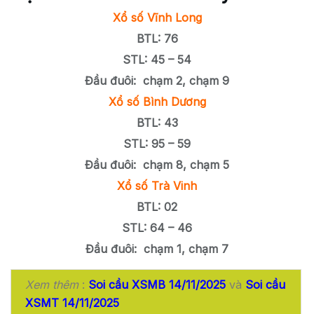
Xổ số Vĩnh Long
BTL: 76
STL: 45 – 54
Đầu đuôi: chạm 2, chạm 9
Xổ số Bình Dương
BTL: 43
STL: 95 – 59
Đầu đuôi: chạm 8, chạm 5
Xổ số Trà Vinh
BTL: 02
STL: 64 – 46
Đầu đuôi: chạm 1, chạm 7
Xem thêm
:
Soi cầu XSMB
14/11/2025
và
Soi cầu
XSMT
14/11/2025