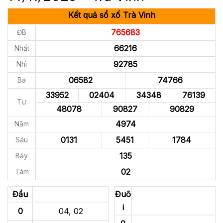
Kết quả sổ xố
Trà Vinh
765683
ĐB
66216
Nhất
92785
Nhì
06582
74766
Ba
33952
02404
34348
76139
Tư
48078
90827
90829
4974
Năm
0131
5451
1784
Sáu
135
Bảy
02
Tám
Đầu
Đuô
i
0
04, 02