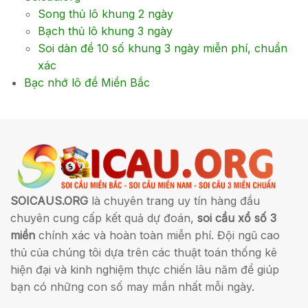
Song thủ lô khung 2 ngày
Bạch thủ lô khung 3 ngày
Soi dàn đề 10 số khung 3 ngày miễn phí, chuẩn
xác
Bạc nhớ lô đề Miền Bắc
SOICAUS.ORG
là chuyên trang uy tín hàng đầu
chuyên cung cấp kết quả dự đoán,
soi cầu xổ số 3
miền
chính xác và hoàn toàn miễn phí. Đội ngũ cao
thủ của chúng tôi dựa trên các thuật toán thống kê
hiện đại và kinh nghiệm thực chiến lâu năm để giúp
bạn có những con số may mắn nhất mỗi ngày.