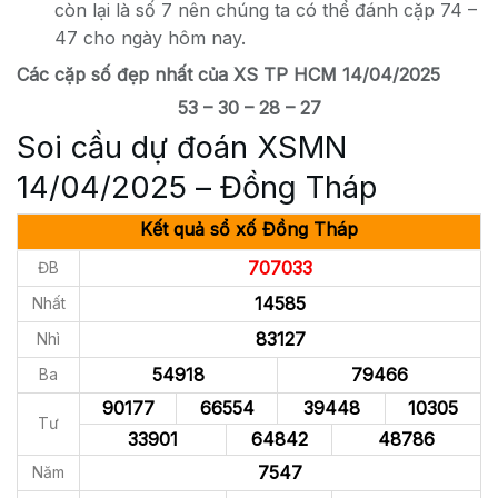
còn lại là số 7 nên chúng ta có thể đánh cặp 74 –
47 cho ngày hôm nay.
Các cặp số đẹp nhất của XS TP HCM 14/04/2025
53 – 30 – 28 – 27
Soi cầu dự đoán XSMN
14/04/2025 – Đồng Tháp
Kết quả sổ xố
Đồng Tháp
707033
ĐB
14585
Nhất
83127
Nhì
54918
79466
Ba
90177
66554
39448
10305
Tư
33901
64842
48786
7547
Năm