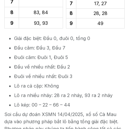
7
7
17, 27
8
83, 84
8
28, 28
9
93, 93
9
49
Giải đặc biệt: Đầu 0, đuôi 0, tổng 0
Đầu câm: Đầu 3, Đầu 7
Đuôi câm: Đuôi 1, Đuôi 5
Đầu về nhiều nhất: Đầu 2
Đuôi về nhiều nhất: Đuôi 3
Lô ra cả cặp: Không
Lô ra nhiều nháy: 28 ra 2 nháy, 93 ra 2 nháy
Lô kép: 00 – 22 – 66 – 44
Soi cầu dự đoán XSMN 14/04/2025, xổ số Cà Mau
dựa vào phương pháp bắt lô bằng tổng giải đặc biệt.
Phương pháp này chúng ta tiến hành cộng tất cả các