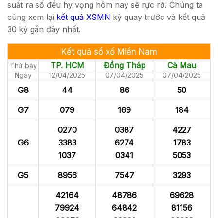
suất ra số đều hy vọng hôm nay sẽ rực rỡ. Chúng ta
cùng xem lại
kết quả XSMN
kỳ quay trước và kết quả
30 kỳ gần đây nhất.
Kết quả sổ xố Miền Nam
TP. HCM
Đồng Tháp
Cà Mau
Thứ bảy
Ngày
12/04/2025
07/04/2025
07/04/2025
G8
44
86
50
G7
079
169
184
0270
0387
4227
G6
3383
6274
1783
1037
0341
5053
G5
8956
7547
3293
42164
48786
69628
79924
64842
81156