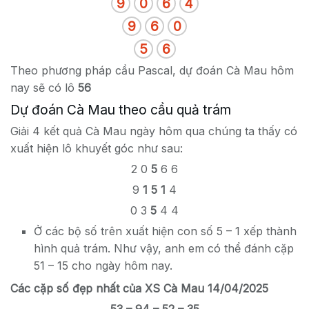
9
0
6
4
9
6
0
5
6
Theo phương pháp cầu Pascal, dự đoán Cà Mau hôm
nay sẽ có lô
56
Dự đoán Cà Mau theo cầu quả trám
Giải 4 kết quả Cà Mau ngày hôm qua chúng ta thấy có
xuất hiện lô khuyết góc như sau:
2
0
5
6
6
9
1
5
1
4
0
3
5
4
4
Ở các bộ số trên xuất hiện con số 5 – 1 xếp thành
hình quả trám. Như vậy, anh em có thể đánh cặp
51 – 15 cho ngày hôm nay.
Các cặp số đẹp nhất của XS Cà Mau 14/04/2025