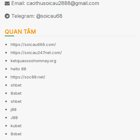
Email:
caothusoicau2888@gmail.com
Telegram:
@soicau68
QUAN TÂM
https://soicau666.com/
https://soicau247net.com/
ketquaxosohomnay.org
hello 88
https://soc88.net/
shbet
8xbet
shbet
j88
J88
kubet
8xbet