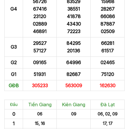
56726
83529
15968
G4
67416
38551
28267
23120
41878
66086
02889
43430
87887
46891
72223
02509
29527
84295
66281
G3
57127
20136
61517
G2
09165
64996
02465
G1
51931
82687
75120
GĐB
305233
563009
162630
Tiền Giang
Kiên Giang
Đà Lạt
Đầu
0
06
09
06, 02, 09
1
15, 16
17, 17