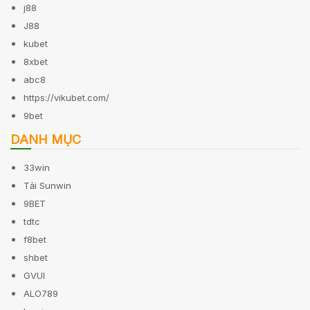
j88
J88
kubet
8xbet
abc8
https://vikubet.com/
9bet
DANH MỤC
33win
Tải Sunwin
9BET
tdtc
f8bet
shbet
GVUI
ALO789