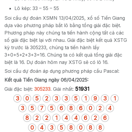
Lô kép: 33 – 55 – 55
Soi cầu dự đoán XSMN 13/04/2025, xổ số Tiền Giang
dựa vào phương pháp bắt lô bằng tổng giải đặc biệt.
Phương pháp này chúng ta tiến hành cộng tất cả các
số giải đặc biệt lại với nhau.
Giải đặc biệt kết quả XSTG
kỳ trước là 305233, chúng ta tiến hành lấy
3+0+5+2+3+3=16. Chúng ta có kết quả tổng giải đặc
biệt là 16. Dự đoán hôm nay XSTG sẽ có lô 16.
Soi cầu dự đoán áp dụng phương pháp cầu Pascal:
Kết quả Tiền Giang ngày 06/04/2025:
51931
Giải đặc biệt:
305233
. Giải nhất:
3
0
5
2
3
3
5
1
9
3
1
3
5
7
5
6
8
6
0
2
4
8
2
2
1
4
4
6
2
6
0
4
3
5
8
0
8
8