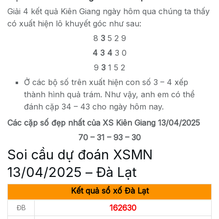
Giải 4 kết quả Kiên Giang ngày hôm qua chúng ta thấy
có xuất hiện lô khuyết góc như sau:
8
3
5
2
9
4
3
4
3
0
9
3
1
5
2
Ở các bộ số trên xuất hiện con số 3 – 4 xếp
thành hình quả trám. Như vậy, anh em có thể
đánh cặp 34 – 43 cho ngày hôm nay.
Các cặp số đẹp nhất của XS Kiên Giang 13/04/2025
70 – 31 – 93 – 30
Soi cầu dự đoán XSMN
13/04/2025 – Đà Lạt
Kết quả sổ xố
Đà Lạt
162630
ĐB