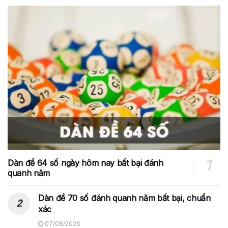
Dàn đề 64 số ngày hôm nay bất bại đánh
quanh năm
Dàn đề 70 số đánh quanh năm bất bại, chuẩn
xác
07/08/2026