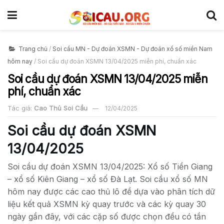
Trang chủ
/
Soi cầu MN - Dự đoán XSMN - Dự đoán xổ số miền Nam
hôm nay
/
Soi cầu dự đoán XSMN 13/04/2025 miễn phí, chuẩn xác
Soi cầu dự đoán XSMN 13/04/2025 miễn
phí, chuẩn xác
Tác giả:
Cao Thủ Soi Cầu
12/04/2025
Soi cầu dự đoán XSMN
13/04/2025
Soi cầu dự đoán XSMN 13/04/2025: Xổ số Tiền Giang
– xổ số Kiên Giang – xổ số Đà Lạt. Soi cầu xổ số MN
hôm nay được các cao thủ lô đề dựa vào phân tích dữ
liệu kết quả XSMN kỳ quay trước và các kỳ quay 30
ngày gần đây, với các cặp số được chọn đều có tần