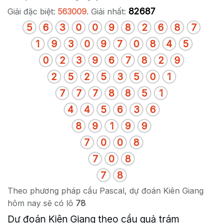
82687
Giải đặc biệt:
563009
. Giải nhất:
5
6
3
0
0
9
8
2
6
8
7
1
9
3
0
9
7
0
8
4
5
0
2
3
9
6
7
8
2
9
2
5
2
5
3
5
0
1
7
7
7
8
8
5
1
4
4
5
6
3
6
8
9
1
9
9
7
0
0
8
7
0
8
7
8
Theo phương pháp cầu Pascal, dự đoán Kiên Giang
hôm nay sẽ có lô
78
Dự đoán Kiên Giang theo cầu quả trám