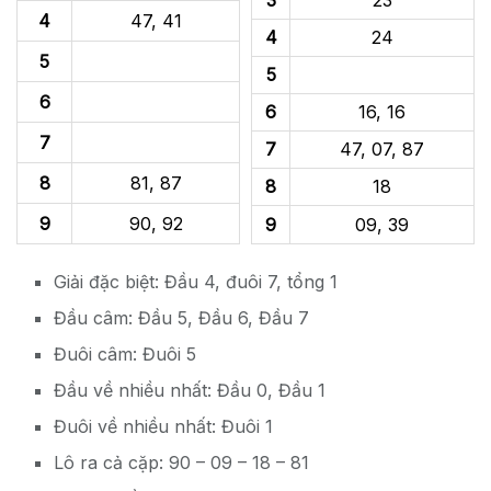
3
23
4
47, 41
4
24
5
5
6
6
16, 16
7
7
47, 07, 87
8
81, 87
8
18
9
90, 92
9
09, 39
Giải đặc biệt: Đầu 4, đuôi 7, tổng 1
Đầu câm: Đầu 5, Đầu 6, Đầu 7
Đuôi câm: Đuôi 5
Đầu về nhiều nhất: Đầu 0, Đầu 1
Đuôi về nhiều nhất: Đuôi 1
Lô ra cả cặp: 90 – 09 – 18 – 81