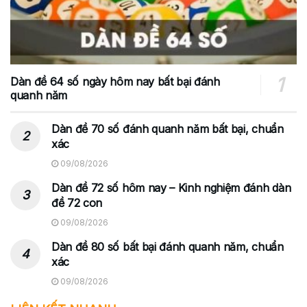
Dàn đề 64 số ngày hôm nay bất bại đánh
quanh năm
Dàn đề 70 số đánh quanh năm bất bại, chuẩn
xác
09/08/2026
Dàn đề 72 số hôm nay – Kinh nghiệm đánh dàn
đề 72 con
09/08/2026
Dàn đề 80 số bất bại đánh quanh năm, chuẩn
xác
09/08/2026