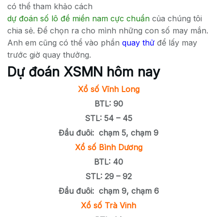
có thể tham khảo cách
dự đoán số lô đề miền nam cực chuẩn
của chúng tôi
chia sẻ. Để chọn ra cho mình những con số may mắn.
Anh em cũng có thể vào phần
quay thử
để lấy may
trước giờ quay thưởng.
Dự đoán XSMN hôm nay
Xổ số Vĩnh Long
BTL: 90
STL: 54 – 45
Đầu đuôi: chạm 5, chạm 9
Xổ số Bình Dương
BTL: 40
STL: 29 – 92
Đầu đuôi: chạm 9, chạm 6
Xổ số Trà Vinh