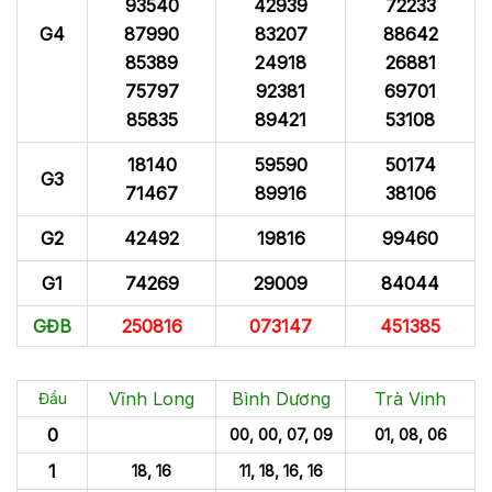
93540
42939
72233
G4
87990
83207
88642
85389
24918
26881
75797
92381
69701
85835
89421
53108
18140
59590
50174
G3
71467
89916
38106
G2
42492
19816
99460
G1
74269
29009
84044
GĐB
250816
073147
451385
Vĩnh Long
Bình Dương
Trà Vinh
Đầu
0
00, 00, 07, 09
01, 08, 06
1
18, 16
11, 18, 16, 16