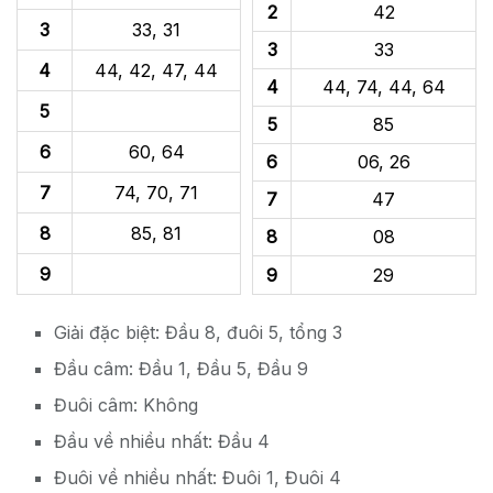
2
42
3
33, 31
3
33
4
44, 42, 47, 44
4
44, 74, 44, 64
5
5
85
6
60, 64
6
06, 26
7
74, 70, 71
7
47
8
85, 81
8
08
9
9
29
Giải đặc biệt: Đầu 8, đuôi 5, tổng 3
Đầu câm: Đầu 1, Đầu 5, Đầu 9
Đuôi câm: Không
Đầu về nhiều nhất: Đầu 4
Đuôi về nhiều nhất: Đuôi 1, Đuôi 4