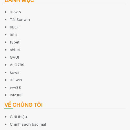
DANH MỤC
33win
Tải Sunwin
9BET
tdtc
f8bet
shbet
GVUI
ALO789
kuwin
33 win
ww88
loto188
VỀ CHÚNG TÔI
Giới thiệu
Chính sách bảo mật