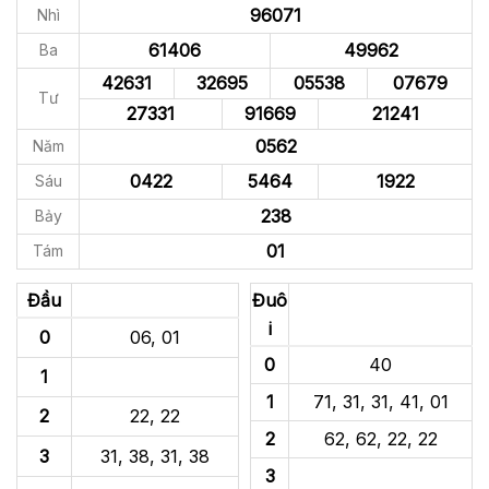
96071
Nhì
61406
49962
Ba
42631
32695
05538
07679
Tư
27331
91669
21241
0562
Năm
0422
5464
1922
Sáu
238
Bảy
01
Tám
Đầu
Đuô
i
0
06, 01
0
40
1
1
71, 31, 31, 41, 01
2
22, 22
2
62, 62, 22, 22
3
31, 38, 31, 38
3