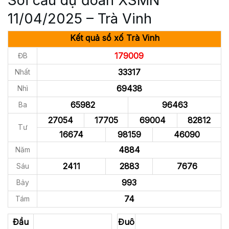
Soi cầu dự đoán XSMN
11/04/2025 – Trà Vinh
Kết quả sổ xố
Trà Vinh
179009
ĐB
33317
Nhất
69438
Nhì
65982
96463
Ba
27054
17705
69004
82812
Tư
16674
98159
46090
4884
Năm
2411
2883
7676
Sáu
993
Bảy
74
Tám
Đầu
Đuô