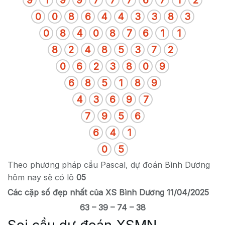
9
1
9
9
7
7
7
6
7
1
2
0
0
8
6
4
4
3
3
8
3
0
8
4
0
8
7
6
1
1
8
2
4
8
5
3
7
2
0
6
2
3
8
0
9
6
8
5
1
8
9
4
3
6
9
7
7
9
5
6
6
4
1
0
5
Theo phương pháp cầu Pascal, dự đoán Bình Dương
hôm nay sẽ có lô
05
Các cặp số đẹp nhất của XS Bình Dương 11/04/2025
63 – 39 – 74 – 38