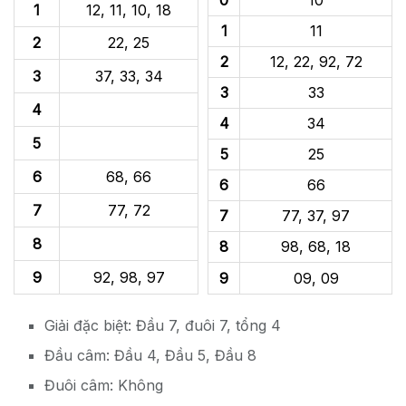
0
10
1
12, 11, 10, 18
1
11
2
22, 25
2
12, 22, 92, 72
3
37, 33, 34
3
33
4
4
34
5
5
25
6
68, 66
6
66
7
77, 72
7
77, 37, 97
8
8
98, 68, 18
9
92, 98, 97
9
09, 09
Giải đặc biệt: Đầu 7, đuôi 7, tổng 4
Đầu câm: Đầu 4, Đầu 5, Đầu 8
Đuôi câm: Không