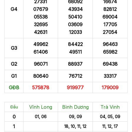
27331
68092
16674
G4
07679
43934
82812
05538
50410
69004
32695
03609
17705
42631
12033
27054
49962
84422
96463
G3
61406
49511
65982
G2
96071
88937
69438
G1
80640
76712
33317
GĐB
575878
919977
179009
Vĩnh Long
Bình Dương
Trà Vinh
Đầu
0
01, 06
09, 09
04, 05, 09
1
18, 10, 11, 12
11, 12, 17