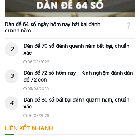
Dàn đề 64 số ngày hôm nay bất bại đánh
quanh năm
Dàn đề 70 số đánh quanh năm bất bại, chuẩn
xác
06/08/2026
Dàn đề 72 số hôm nay – Kinh nghiệm đánh dàn
đề 72 con
05/08/2026
Dàn đề 80 số bất bại đánh quanh năm, chuẩn
xác
06/08/2026
LIÊN KẾT NHANH