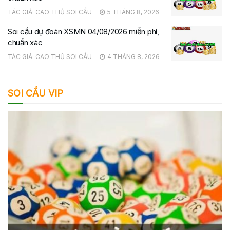
TÁC GIẢ:
CAO THỦ SOI CẦU
5 THÁNG 8, 2026
Soi cầu dự đoán XSMN 04/08/2026 miễn phí,
chuẩn xác
TÁC GIẢ:
CAO THỦ SOI CẦU
4 THÁNG 8, 2026
SOI CẦU VIP