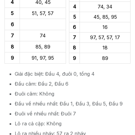
4
40, 45
4
74, 34
5
51, 57, 57
5
45, 85, 95
6
6
16
7
74
7
97, 57, 57, 17
8
85, 89
8
18
9
91, 97, 95
9
89
Giải đặc biệt: Đầu 4, đuôi 0, tổng 4
Đầu câm: Đầu 2, Đầu 6
Đuôi câm: Không
Đầu về nhiều nhất: Đầu 1, Đầu 3, Đầu 5, Đầu 9
Đuôi về nhiều nhất: Đuôi 7
Lô ra cả cặp: Không
Lô ra nhiều nháy: 57 ra 2 nháy