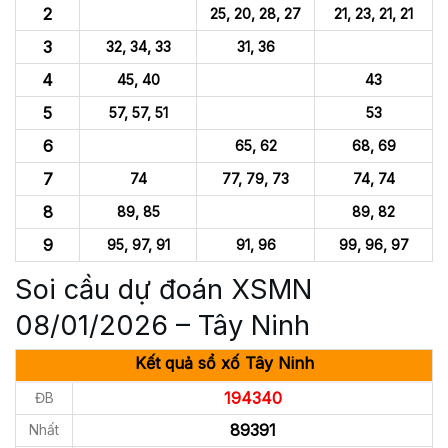
2
25, 20, 28, 27
21, 23, 21, 21
3
32, 34, 33
31, 36
4
45, 40
43
5
57, 57, 51
53
6
65, 62
68, 69
7
74
77, 79, 73
74, 74
8
89, 85
89, 82
9
95, 97, 91
91, 96
99, 96, 97
Soi cầu dự đoán XSMN
08/01/2026 – Tây Ninh
Kết quả sổ xố
Tây Ninh
194340
ĐB
89391
Nhất