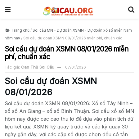
Trang chủ
/
Soi cầu MN - Dự đoán XSMN - Dự đoán xổ số miền Nam
hôm nay
/
Soi cầu dự đoán XSMN 08/01/2026 miễn phí, chuẩn xác
Soi cầu dự đoán XSMN 08/01/2026 miễn
phí, chuẩn xác
Tác giả:
Cao Thủ Soi Cầu
07/01/2026
Soi cầu dự đoán XSMN
08/01/2026
Soi cầu dự đoán XSMN 08/01/2026: Xổ số Tây Ninh –
xổ số An Giang – xổ số Bình Thuận. Soi cầu xổ số MN
hôm nay được các cao thủ lô đề dựa vào phân tích dữ
liệu kết quả XSMN kỳ quay trước và các kỳ quay 30
ngày gần đây, với các cặp số được chọn đều có tần