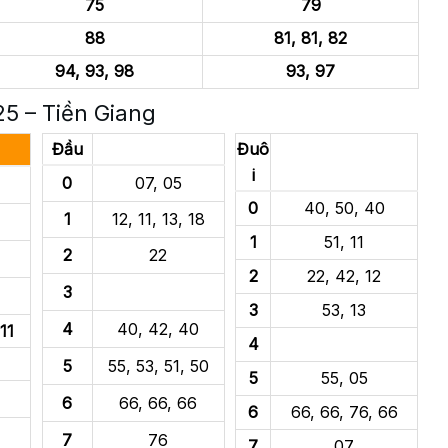
75
79
88
81, 81, 82
94, 93, 98
93, 97
5 – Tiền Giang
Đầu
Đuô
i
0
07, 05
0
40, 50, 40
1
12, 11, 13, 18
1
51, 11
2
22
2
22, 42, 12
3
3
53, 13
4
40, 42, 40
11
4
5
55, 53, 51, 50
5
55, 05
6
66, 66, 66
6
66, 66, 76, 66
7
76
7
07