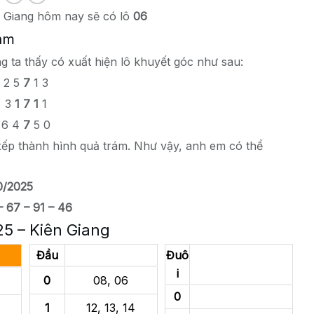
 Giang hôm nay sẽ có lô
06
rám
g ta thấy có xuất hiện lô khuyết góc như sau:
2
5
7
1
3
3
1
7
1
1
6
4
7
5
0
 xếp thành hình quả trám. Như vậy, anh em có thể
0/2025
– 67 – 91 – 46
5 – Kiên Giang
Đầu
Đuô
i
0
08, 06
0
1
12, 13, 14