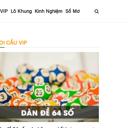
 VIP
Lô Khung
Kinh Nghiệm
Sổ Mơ
OI CẦU VIP