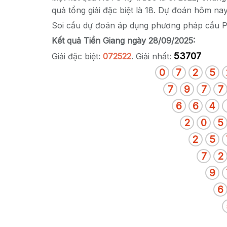
quả tổng giải đặc biệt là 18. Dự đoán hôm na
Soi cầu dự đoán áp dụng phương pháp cầu P
Kết quả Tiền Giang ngày 28/09/2025:
53707
Giải đặc biệt:
072522
. Giải nhất:
0
7
2
5
7
9
7
7
6
6
4
2
0
5
2
5
7
2
9
6