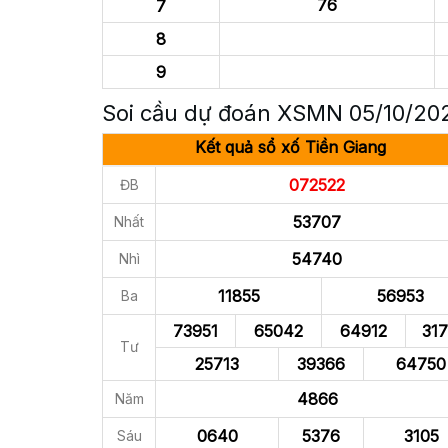
76
7
8
9
Soi cầu dự đoán XSMN 05/10/202
Kết quả sổ xố
Tiền Giang
072522
ĐB
53707
Nhất
54740
Nhì
11855
56953
Ba
73951
65042
64912
317
Tư
25713
39366
64750
4866
Năm
0640
5376
3105
Sáu