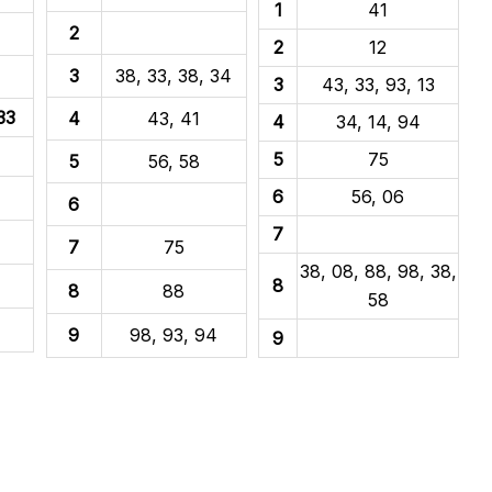
1
41
2
2
12
3
38, 33, 38, 34
3
43, 33, 93, 13
33
4
43, 41
4
34, 14, 94
5
75
5
56, 58
6
56, 06
6
7
7
75
38, 08, 88, 98, 38,
8
8
88
58
9
98, 93, 94
9