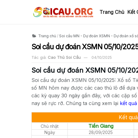
Trang Chủ
Kết 
Trang chủ
/
Soi cầu MN - Dự đoán XSMN - Dự đoán xổ 
Soi cầu dự đoán XSMN 05/10/2025
Tác giả:
Cao Thủ Soi Cầu
04/10/2025
Soi cầu dự đoán XSMN 05/10/20
Soi cầu dự đoán XSMN 05/10/2025: Xổ số Tiền
số MN hôm nay được các cao thủ lô đề dựa v
các kỳ quay 30 ngày gần đây, với các cặp s
nay sẽ rực rỡ. Chúng ta cùng xem lại
kết qu
Kết qu
Tiền Giang
Chủ nhật
Ngày
28/09/2025