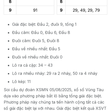
8
8
9
91
9
29, 49, 29, 79
Giải đặc biệt: Đầu 2, đuôi 9, tổng 1
Đầu câm: Đầu 0, Đầu 6, Đầu 8
Đuôi câm: Đuôi 5, Đuôi 8
Đầu về nhiều nhất: Đầu 5
Đuôi về nhiều nhất: Đuôi 0
Lô ra cả cặp: 34 – 43
Lô ra nhiều nháy: 29 ra 2 nháy, 50 ra 4 nháy
Lô kép: 11
Soi cầu dự đoán XSMN 05/08/2025, xổ số Vũng Tàu
dựa vào phương pháp bắt lô bằng tổng giải đặc biệt.
Phương pháp này chúng ta tiến hành cộng tất cả các
số giải đặc biệt lại với nhau.
Giải đặc biệt kết quả XSVT