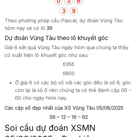
0
3
6
3
9
Theo phương pháp cầu Pascal, dự đoán Vũng Tàu
hôm nay sẽ có lô
39
Dự đoán Vũng Tàu theo lô khuyết góc
Giải 6 kết quả Vũng Tàu ngày hôm qua chúng ta thấy
có xuất hiện lô khuyết góc như sau:
6356
6850
Ở giải 6 có các bộ số với các góc đều là số 6, góc
còn lại là số 0 nên chúng ta có thể đánh cặp 06 –
60 cho ngày hôm nay.
Các cặp số đẹp nhất của XS Vũng Tàu 05/08/2025
56 – 12 – 16 – 62
Soi cầu dự đoán XSMN