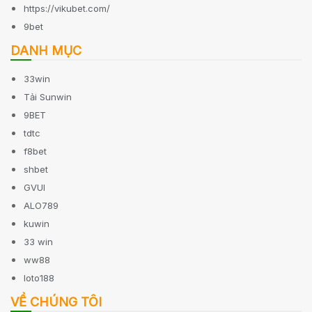
https://vikubet.com/
9bet
DANH MỤC
33win
Tải Sunwin
9BET
tdtc
f8bet
shbet
GVUI
ALO789
kuwin
33 win
ww88
loto188
VỀ CHÚNG TÔI