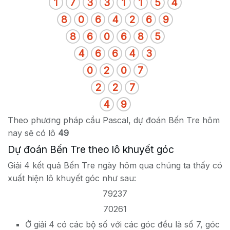
1
7
3
3
1
1
5
4
8
0
6
4
2
6
9
8
6
0
6
8
5
4
6
6
4
3
0
2
0
7
2
2
7
4
9
Theo phương pháp cầu Pascal, dự đoán Bến Tre hôm
nay sẽ có lô
49
Dự đoán Bến Tre theo lô khuyết góc
Giải 4 kết quả Bến Tre ngày hôm qua chúng ta thấy có
xuất hiện lô khuyết góc như sau:
79237
70261
Ở giải 4 có các bộ số với các góc đều là số 7, góc