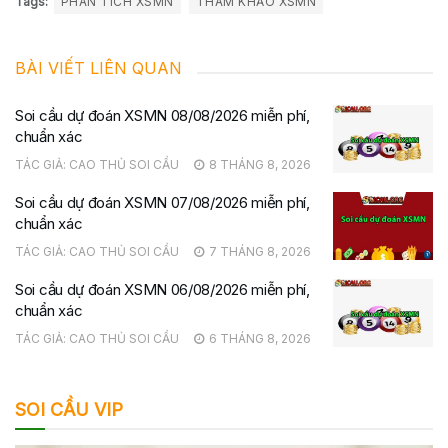
Tags:
PHÂN TÍCH XSMN
THAM KHẢO XSMN
BÀI VIẾT LIÊN QUAN
Soi cầu dự đoán XSMN 08/08/2026 miễn phí,
chuẩn xác
TÁC GIẢ:
CAO THỦ SOI CẦU
8 THÁNG 8, 2026
Soi cầu dự đoán XSMN 07/08/2026 miễn phí,
chuẩn xác
TÁC GIẢ:
CAO THỦ SOI CẦU
7 THÁNG 8, 2026
Soi cầu dự đoán XSMN 06/08/2026 miễn phí,
chuẩn xác
TÁC GIẢ:
CAO THỦ SOI CẦU
6 THÁNG 8, 2026
SOI CẦU VIP