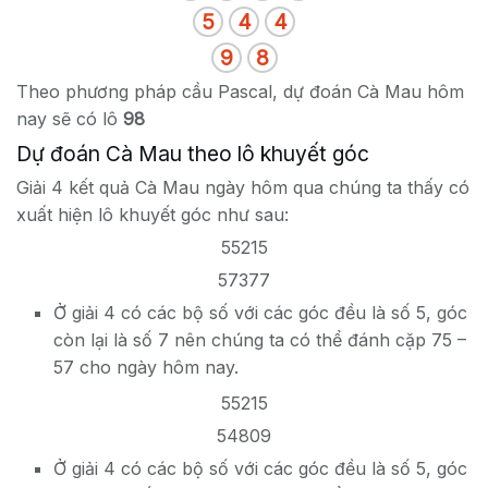
5
4
4
9
8
Theo phương pháp cầu Pascal, dự đoán Cà Mau hôm
nay sẽ có lô
98
Dự đoán Cà Mau theo lô khuyết góc
Giải 4 kết quả Cà Mau ngày hôm qua chúng ta thấy có
xuất hiện lô khuyết góc như sau:
55215
57377
Ở giải 4 có các bộ số với các góc đều là số 5, góc
còn lại là số 7 nên chúng ta có thể đánh cặp 75 –
57 cho ngày hôm nay.
55215
54809
Ở giải 4 có các bộ số với các góc đều là số 5, góc