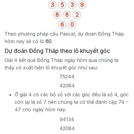
3
5
3
9
8
8
2
6
0
Theo phương pháp cầu Pascal, dự đoán Đồng Tháp
hôm nay sẽ có lô
60
Dự đoán Đồng Tháp theo lô khuyết góc
Giải 4 kết quả Đồng Tháp ngày hôm qua chúng ta
thấy có xuất hiện lô khuyết góc như sau:
75244
42084
Ở giải 4 có các bộ số với các góc đều là số 4, góc
còn lại là số 7 nên chúng ta có thể đánh cặp 74 –
47 cho ngày hôm nay.
94134
42084