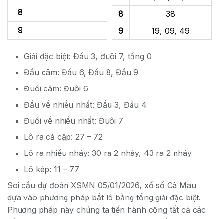
8
8
38
9
9
19, 09, 49
Giải đặc biệt: Đầu 3, đuôi 7, tổng 0
Đầu câm: Đầu 6, Đầu 8, Đầu 9
Đuôi câm: Đuôi 6
Đầu về nhiều nhất: Đầu 3, Đầu 4
Đuôi về nhiều nhất: Đuôi 7
Lô ra cả cặp: 27 – 72
Lô ra nhiều nháy: 30 ra 2 nháy, 43 ra 2 nháy
Lô kép: 11 – 77
Soi cầu dự đoán XSMN 05/01/2026, xổ số Cà Mau
dựa vào phương pháp bắt lô bằng tổng giải đặc biệt.
Phương pháp này chúng ta tiến hành cộng tất cả các