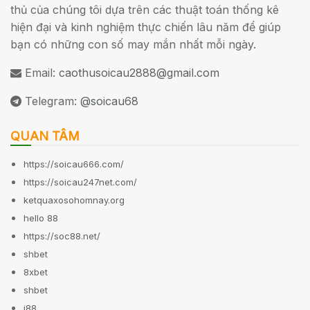
thủ của chúng tôi dựa trên các thuật toán thống kê
hiện đại và kinh nghiệm thực chiến lâu năm để giúp
bạn có những con số may mắn nhất mỗi ngày.
Email:
caothusoicau2888@gmail.com
Telegram:
@soicau68
QUAN TÂM
https://soicau666.com/
https://soicau247net.com/
ketquaxosohomnay.org
hello 88
https://soc88.net/
shbet
8xbet
shbet
j88