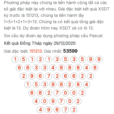
Phương pháp này chúng ta tiến hành cộng tất cả các
số giải đặc biệt lại với nhau.
Giải đặc biệt kết quả XSDT
kỳ trước là 151213, chúng ta tiến hành lấy
1+5+1+2+1+3=13. Chúng ta có kết quả tổng giải đặc
biệt là 13. Dự đoán hôm nay XSDT sẽ có lô 13.
Soi cầu dự đoán áp dụng phương pháp cầu Pascal:
Kết quả Đồng Tháp ngày 29/12/2025:
53599
Giải đặc biệt:
151213
. Giải nhất:
1
5
1
2
1
3
5
3
5
9
9
6
6
3
3
4
8
8
8
4
8
2
9
6
7
2
6
6
2
2
1
5
3
9
8
2
8
4
6
8
2
7
0
0
2
4
0
9
7
0
2
4
9
6
7
2