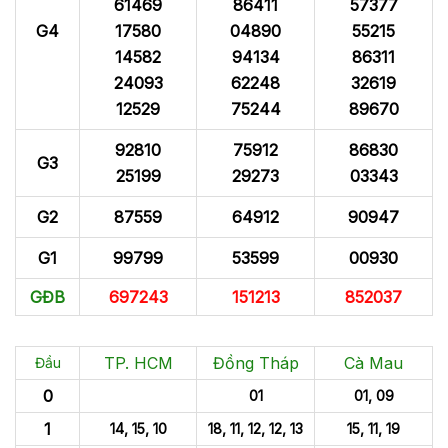
61469
86411
57377
G4
17580
04890
55215
14582
94134
86311
24093
62248
32619
12529
75244
89670
92810
75912
86830
G3
25199
29273
03343
G2
87559
64912
90947
G1
99799
53599
00930
GĐB
697243
151213
852037
TP. HCM
Đồng Tháp
Cà Mau
Đầu
0
01
01, 09
1
14, 15, 10
18, 11, 12, 12, 13
15, 11, 19