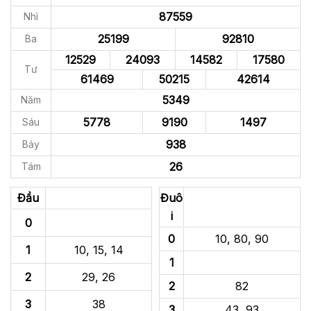
87559
Nhì
25199
92810
Ba
12529
24093
14582
17580
Tư
61469
50215
42614
5349
Năm
5778
9190
1497
Sáu
938
Bảy
26
Tám
Đầu
Đuô
i
0
0
10, 80, 90
1
10, 15, 14
1
2
29, 26
2
82
3
38
3
43, 93