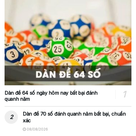
Dàn đề 64 số ngày hôm nay bất bại đánh
quanh năm
Dàn đề 70 số đánh quanh năm bất bại, chuẩn
xác
08/08/2026