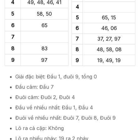
4
49, 48, 46, 41
4
5
58, 50
5
65, 15
6
65
6
46, 06
7
7
37, 27, 97
8
83
8
48, 58, 08
9
97
9
19, 49, 19
Giải đặc biệt: Đầu 1, đuôi 9, tổng 0
Đầu câm: Đầu 7
Đuôi câm: Đuôi 2, Đuôi 4
Đầu về nhiều nhất: Đầu 1, Đầu 4
Đuôi về nhiều nhất: Đuôi 7, Đuôi 8, Đuôi 9
Lô ra cả cặp: Không
Lô ra nhiều nháy: 19 ra 2 nháy