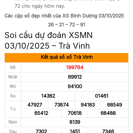
72 cho ngày hôm nay.
Các cặp số đẹp nhất của XS Bình Dương 03/10/2025
26 – 21 – 72 – 91
Soi cầu dự đoán XSMN
03/10/2025 – Trà Vinh
Kết quả sổ xố
Trà Vinh
199764
ĐB
69912
Nhất
94100
Nhì
14382
01461
Ba
47927
73874
94183
88549
Tư
85412
70618
68488
8139
Năm
7302
1451
7346
Sáu