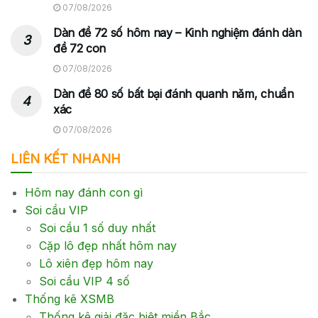
07/08/2026
Dàn đề 72 số hôm nay – Kinh nghiệm đánh dàn
đề 72 con
07/08/2026
Dàn đề 80 số bất bại đánh quanh năm, chuẩn
xác
07/08/2026
LIÊN KẾT NHANH
Hôm nay đánh con gì
Soi cầu VIP
Soi cầu 1 số duy nhất
Cặp lô đẹp nhất hôm nay
Lô xiên đẹp hôm nay
Soi cầu VIP 4 số
Thống kê XSMB
Thống kê giải đặc biệt miền Bắc