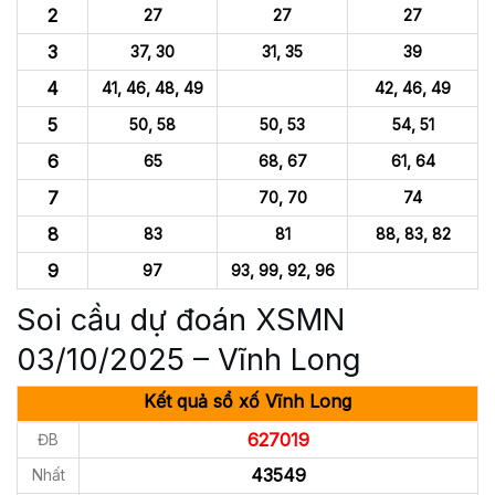
2
27
27
27
3
37, 30
31, 35
39
4
41, 46, 48, 49
42, 46, 49
5
50, 58
50, 53
54, 51
6
65
68, 67
61, 64
7
70, 70
74
8
83
81
88, 83, 82
9
97
93, 99, 92, 96
Soi cầu dự đoán XSMN
03/10/2025 – Vĩnh Long
Kết quả sổ xố
Vĩnh Long
627019
ĐB
43549
Nhất