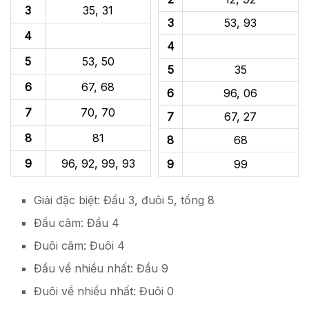
3
35, 31
3
53, 93
4
4
5
53, 50
5
35
6
67, 68
6
96, 06
7
70, 70
7
67, 27
8
81
8
68
9
96, 92, 99, 93
9
99
Giải đặc biệt: Đầu 3, đuôi 5, tổng 8
Đầu câm: Đầu 4
Đuôi câm: Đuôi 4
Đầu về nhiều nhất: Đầu 9
Đuôi về nhiều nhất: Đuôi 0