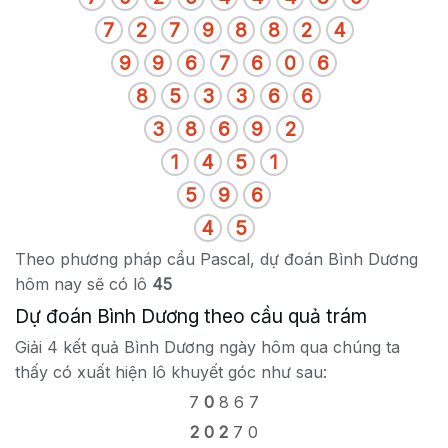
7
2
7
9
8
8
2
4
9
9
6
7
6
0
6
8
5
3
3
6
6
3
8
6
9
2
1
4
5
1
5
9
6
4
5
Theo phương pháp cầu Pascal, dự đoán Bình Dương
hôm nay sẽ có lô
45
Dự đoán Bình Dương theo cầu quả trám
Giải 4 kết quả Bình Dương ngày hôm qua chúng ta
thấy có xuất hiện lô khuyết góc như sau:
7
0
8
6
7
2
0
2
7
0