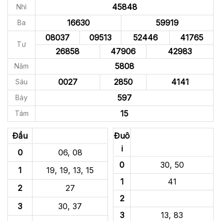
45848
Nhì
16630
59919
Ba
08037
09513
52446
41765
Tư
26858
47906
42983
5808
Năm
0027
2850
4141
Sáu
597
Bảy
15
Tám
Đầu
Đuô
i
0
06, 08
0
30, 50
1
19, 19, 13, 15
1
41
2
27
2
3
30, 37
3
13, 83