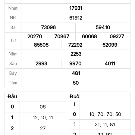
17931
Nhất
61912
Nhì
73096
59410
Ba
20270
70867
60068
09327
Tư
85506
72292
62099
2253
Năm
2993
9970
4011
Sáu
481
Bảy
50
Tám
Đầu
Đuô
i
0
06
0
10, 70, 70, 50
1
12, 10, 11
1
31, 11, 81
2
27
2
12, 92