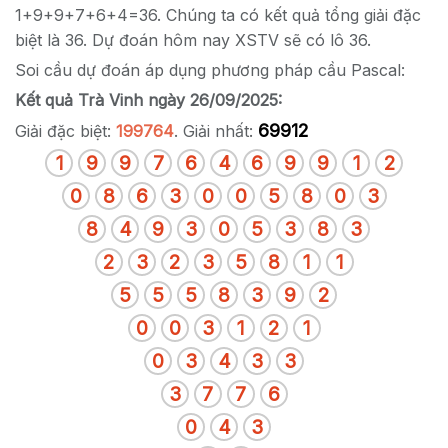
1+9+9+7+6+4=36. Chúng ta có kết quả tổng giải đặc
biệt là 36. Dự đoán hôm nay XSTV sẽ có lô 36.
Soi cầu dự đoán áp dụng phương pháp cầu Pascal:
Kết quả Trà Vinh ngày 26/09/2025:
69912
Giải đặc biệt:
199764
. Giải nhất:
1
9
9
7
6
4
6
9
9
1
2
0
8
6
3
0
0
5
8
0
3
8
4
9
3
0
5
3
8
3
2
3
2
3
5
8
1
1
5
5
5
8
3
9
2
0
0
3
1
2
1
0
3
4
3
3
3
7
7
6
0
4
3