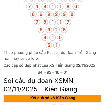
7
1
8
1
1
8
0
8
9
9
2
9
8
7
8
1
1
7
5
9
2
8
4
1
0
5
1
Theo phương pháp cầu Pascal, dự đoán Tiền Giang
hôm nay sẽ có lô
51
Các cặp số đẹp nhất của XS Tiền Giang 02/11/2025
84 – 95 – 16 – 01
Soi cầu dự đoán XSMN
02/11/2025 – Kiên Giang
Kết quả sổ xố
Kiên Giang