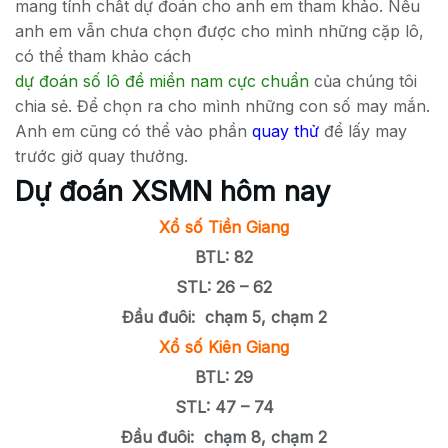
mang tính chất dự đoán cho anh em tham khảo. Nếu
anh em vẫn chưa chọn được cho mình những cặp lô,
có thể tham khảo cách
dự đoán số lô đề miền nam cực chuẩn
của chúng tôi
chia sẻ. Để chọn ra cho mình những con số may mắn.
Anh em cũng có thể vào phần
quay thử
để lấy may
trước giờ quay thưởng.
Dự đoán XSMN hôm nay
Xổ số Tiền Giang
BTL: 82
STL: 26 – 62
Đầu đuôi: chạm 5, chạm 2
Xổ số Kiên Giang
BTL: 29
STL: 47 – 74
Đầu đuôi: chạm 8, chạm 2