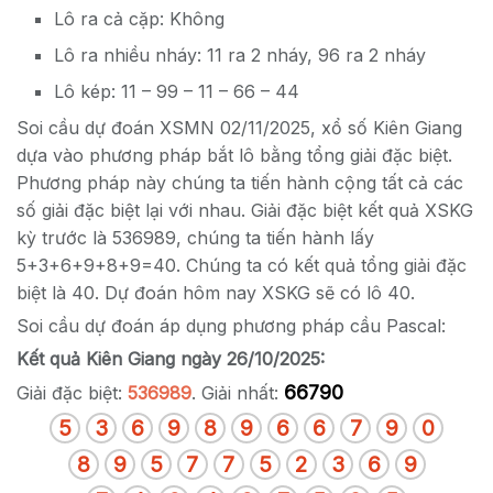
Lô ra cả cặp: Không
Lô ra nhiều nháy: 11 ra 2 nháy, 96 ra 2 nháy
Lô kép: 11 – 99 – 11 – 66 – 44
Soi cầu dự đoán XSMN 02/11/2025, xổ số Kiên Giang
dựa vào phương pháp bắt lô bằng tổng giải đặc biệt.
Phương pháp này chúng ta tiến hành cộng tất cả các
số giải đặc biệt lại với nhau.
Giải đặc biệt kết quả XSKG
kỳ trước là 536989, chúng ta tiến hành lấy
5+3+6+9+8+9=40. Chúng ta có kết quả tổng giải đặc
biệt là 40. Dự đoán hôm nay XSKG sẽ có lô 40.
Soi cầu dự đoán áp dụng phương pháp cầu Pascal:
Kết quả Kiên Giang ngày 26/10/2025:
66790
Giải đặc biệt:
536989
. Giải nhất:
5
3
6
9
8
9
6
6
7
9
0
8
9
5
7
7
5
2
3
6
9