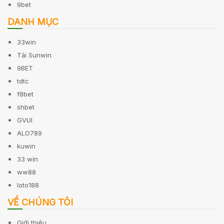
9bet
DANH MỤC
33win
Tải Sunwin
9BET
tdtc
f8bet
shbet
GVUI
ALO789
kuwin
33 win
ww88
loto188
VỀ CHÚNG TÔI
Giới thiệu