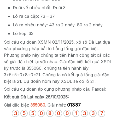
Đuôi về nhiều nhất: Đuôi 3
Lô ra cả cặp: 73 – 37
Lô ra nhiều nháy: 43 ra 2 nháy, 80 ra 2 nháy
Lô kép: 33
Soi cầu dự đoán XSMN 02/11/2025, xổ số Đà Lạt dựa
vào phương pháp bắt lô bằng tổng giải đặc biệt.
Phương pháp này chúng ta tiến hành cộng tất cả các
số giải đặc biệt lại với nhau.
Giải đặc biệt kết quả XSDL
kỳ trước là 355080, chúng ta tiến hành lấy
3+5+5+0+8+0=21. Chúng ta có kết quả tổng giải đặc
biệt là 21. Dự đoán hôm nay XSDL sẽ có lô 21.
Soi cầu dự đoán áp dụng phương pháp cầu Pascal:
Kết quả Đà Lạt ngày 26/10/2025:
01337
Giải đặc biệt:
355080
. Giải nhất:
3
5
5
0
8
0
0
1
3
3
7