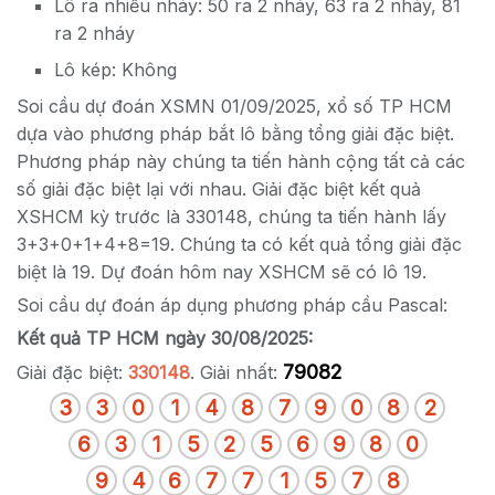
Lô ra nhiều nháy: 50 ra 2 nháy, 63 ra 2 nháy, 81
ra 2 nháy
Lô kép: Không
Soi cầu dự đoán XSMN 01/09/2025, xổ số TP HCM
dựa vào phương pháp bắt lô bằng tổng giải đặc biệt.
Phương pháp này chúng ta tiến hành cộng tất cả các
số giải đặc biệt lại với nhau.
Giải đặc biệt kết quả
XSHCM kỳ trước là 330148, chúng ta tiến hành lấy
3+3+0+1+4+8=19. Chúng ta có kết quả tổng giải đặc
biệt là 19. Dự đoán hôm nay XSHCM sẽ có lô 19.
Soi cầu dự đoán áp dụng phương pháp cầu Pascal:
Kết quả TP HCM ngày 30/08/2025:
79082
Giải đặc biệt:
330148
. Giải nhất:
3
3
0
1
4
8
7
9
0
8
2
6
3
1
5
2
5
6
9
8
0
9
4
6
7
7
1
5
7
8