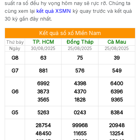
suất ra số đều hy vọng hôm nay sẽ rực rỡ. Chúng ta
cùng xem lại
kết quả XSMN
kỳ quay trước và kết quả
30 kỳ gần đây nhất.
Kết quả sổ xố Miền Nam
TP. HCM
Đồng Tháp
Cà Mau
Thứ bảy
Ngày
30/08/2025
25/08/2025
25/08/2025
G8
63
75
39
G7
881
576
549
6992
4398
6400
G6
3873
4370
6396
3565
1828
9365
G5
5263
0243
8384
28754
99968
20948
48450
11655
13254