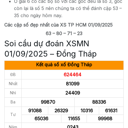
Ở giải 6 có các bộ số với các góc đều là số 3, góc
còn lại là số 5 nên chúng ta có thể đánh cặp 53 –
35 cho ngày hôm nay.
Các cặp số đẹp nhất của XS TP HCM 01/09/2025
63 – 80 – 71 – 23
Soi cầu dự đoán XSMN
01/09/2025 – Đồng Tháp
Kết quả sổ xố
Đồng Tháp
624464
ĐB
81099
Nhất
24409
Nhì
99870
88336
Ba
91088
26329
10316
61631
Tư
65036
11655
99968
0243
Năm