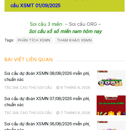
cầu XSMT
01/09/2025
Soi cầu 3 miền
– Soi cầu ORG –
Soi cầu xổ số miền nam hôm nay
Tags:
PHÂN TÍCH XSMN
THAM KHẢO XSMN
BÀI VIẾT LIÊN QUAN
Soi cầu dự đoán XSMN 08/08/2026 miễn phí,
chuẩn xác
TÁC GIẢ:
CAO THỦ SOI CẦU
8 THÁNG 8, 2026
Soi cầu dự đoán XSMN 07/08/2026 miễn phí,
chuẩn xác
TÁC GIẢ:
CAO THỦ SOI CẦU
7 THÁNG 8, 2026
Soi cầu dự đoán XSMN 06/08/2026 miễn phí,
chuẩn xác