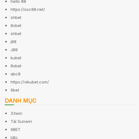
hello 88
https://soc88.net/
shbet
8xbet
shbet
j88
J88
kubet
8xbet
abc8
https://vikubet.com/
9bet
DANH MỤC
33win
Tải Sunwin
9BET
tdtc