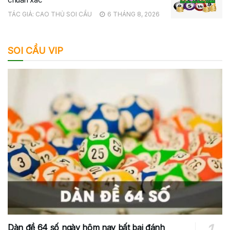
TÁC GIẢ:
CAO THỦ SOI CẦU
6 THÁNG 8, 2026
SOI CẦU VIP
Dàn đề 64 số ngày hôm nay bất bại đánh