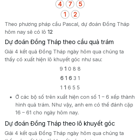
4
7
5
1
2
Theo phương pháp cầu Pascal, dự đoán Đồng Tháp
hôm nay sẽ có lô
12
Dự đoán Đồng Tháp theo cầu quả trám
Giải 4 kết quả Đồng Tháp ngày hôm qua chúng ta
thấy có xuất hiện lô khuyết góc như sau:
9
1
0
8
8
6
1
6
3
1
1
1
6
5
5
Ở các bộ số trên xuất hiện con số 1 – 6 xếp thành
hình quả trám. Như vậy, anh em có thể đánh cặp
16 – 61 cho ngày hôm nay.
Dự đoán Đồng Tháp theo lô khuyết góc
Giải 4 kết quả Đồng Tháp ngày hôm qua chúng ta