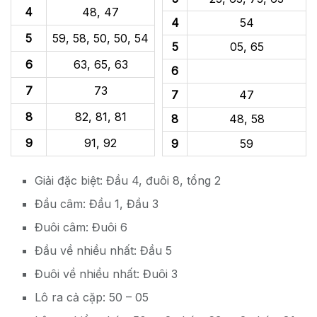
4
48, 47
4
54
5
59, 58, 50, 50, 54
5
05, 65
6
63, 65, 63
6
7
73
7
47
8
82, 81, 81
8
48, 58
9
91, 92
9
59
Giải đặc biệt: Đầu 4, đuôi 8, tổng 2
Đầu câm: Đầu 1, Đầu 3
Đuôi câm: Đuôi 6
Đầu về nhiều nhất: Đầu 5
Đuôi về nhiều nhất: Đuôi 3
Lô ra cả cặp: 50 – 05