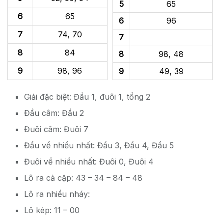
5
65
6
65
6
96
7
74, 70
7
8
84
8
98, 48
9
98, 96
9
49, 39
Giải đặc biệt: Đầu 1, đuôi 1, tổng 2
Đầu câm: Đầu 2
Đuôi câm: Đuôi 7
Đầu về nhiều nhất: Đầu 3, Đầu 4, Đầu 5
Đuôi về nhiều nhất: Đuôi 0, Đuôi 4
Lô ra cả cặp: 43 – 34 – 84 – 48
Lô ra nhiều nháy:
Lô kép: 11 – 00