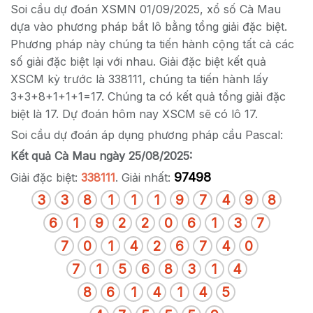
Soi cầu dự đoán XSMN 01/09/2025, xổ số Cà Mau
dựa vào phương pháp bắt lô bằng tổng giải đặc biệt.
Phương pháp này chúng ta tiến hành cộng tất cả các
số giải đặc biệt lại với nhau.
Giải đặc biệt kết quả
XSCM kỳ trước là 338111, chúng ta tiến hành lấy
3+3+8+1+1+1=17. Chúng ta có kết quả tổng giải đặc
biệt là 17. Dự đoán hôm nay XSCM sẽ có lô 17.
Soi cầu dự đoán áp dụng phương pháp cầu Pascal:
Kết quả Cà Mau ngày 25/08/2025:
97498
Giải đặc biệt:
338111
. Giải nhất:
3
3
8
1
1
1
9
7
4
9
8
6
1
9
2
2
0
6
1
3
7
7
0
1
4
2
6
7
4
0
7
1
5
6
8
3
1
4
8
6
1
4
1
4
5