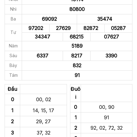
80800
Nhì
69092
35474
Ba
97202
27629
82872
05287
Tư
34347
68215
07627
5189
Năm
6337
8217
3390
Sáu
832
Bảy
91
Tám
Đầu
Đuô
i
0
00, 02
0
00, 90
1
14, 15, 17
1
91
2
29, 27
2
92, 02, 72, 32
3
37, 32