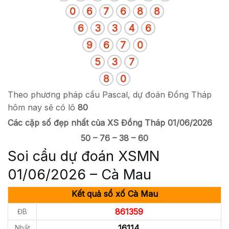
0
6
7
6
8
8
6
3
3
4
6
9
6
7
0
5
3
7
8
0
Theo phương pháp cầu Pascal, dự đoán Đồng Tháp
hôm nay sẽ có lô
80
Các cặp số đẹp nhất của XS Đồng Tháp 01/06/2026
50 – 76 – 38 – 60
Soi cầu dự đoán XSMN
01/06/2026 – Cà Mau
Kết quả sổ xố
Cà Mau
861359
ĐB
16114
Nhất