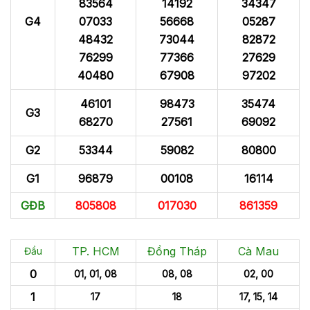
83564
14192
34347
G4
07033
56668
05287
48432
73044
82872
76299
77366
27629
40480
67908
97202
46101
98473
35474
G3
68270
27561
69092
G2
53344
59082
80800
G1
96879
00108
16114
GĐB
805808
017030
861359
TP. HCM
Đồng Tháp
Cà Mau
Đầu
0
01, 01, 08
08, 08
02, 00
1
17
18
17, 15, 14