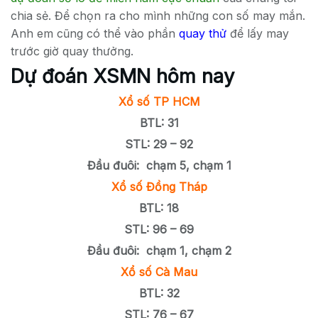
chia sẻ. Để chọn ra cho mình những con số may mắn.
Anh em cũng có thể vào phần
quay thử
để lấy may
trước giờ quay thưởng.
Dự đoán XSMN hôm nay
Xổ số TP HCM
BTL: 31
STL: 29 – 92
Đầu đuôi: chạm 5, chạm 1
Xổ số Đồng Tháp
BTL: 18
STL: 96 – 69
Đầu đuôi: chạm 1, chạm 2
Xổ số Cà Mau
BTL: 32
STL: 76 – 67