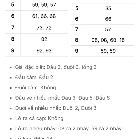
5
59, 59, 57
5
35
6
61, 66, 68
6
66
7
73, 72
7
57
8
82
8
08, 08, 68, 18
9
92, 93
9
59, 59
Giải đặc biệt: Đầu 3, đuôi 0, tổng 3
Đầu câm: Đầu 2
Đuôi câm: Không
Đầu về nhiều nhất: Đầu 3, Đầu 5, Đầu 6
Đuôi về nhiều nhất: Đuôi 2, Đuôi 8
Lô ra cả cặp: Không
Lô ra nhiều nháy: 08 ra 2 nháy, 59 ra 2 nháy
Lô kép: 66 – 44