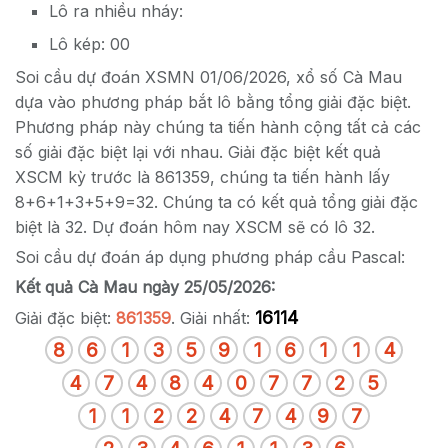
Lô ra nhiều nháy:
Lô kép: 00
Soi cầu dự đoán XSMN 01/06/2026, xổ số Cà Mau
dựa vào phương pháp bắt lô bằng tổng giải đặc biệt.
Phương pháp này chúng ta tiến hành cộng tất cả các
số giải đặc biệt lại với nhau.
Giải đặc biệt kết quả
XSCM kỳ trước là 861359, chúng ta tiến hành lấy
8+6+1+3+5+9=32. Chúng ta có kết quả tổng giải đặc
biệt là 32. Dự đoán hôm nay XSCM sẽ có lô 32.
Soi cầu dự đoán áp dụng phương pháp cầu Pascal:
Kết quả Cà Mau ngày 25/05/2026:
16114
Giải đặc biệt:
861359
. Giải nhất:
8
6
1
3
5
9
1
6
1
1
4
4
7
4
8
4
0
7
7
2
5
1
1
2
2
4
7
4
9
7