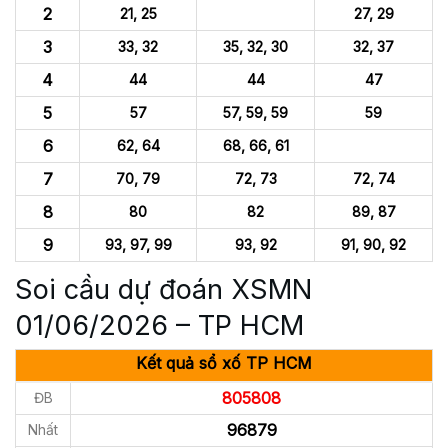
2
21, 25
27, 29
3
33, 32
35, 32, 30
32, 37
4
44
44
47
5
57
57, 59, 59
59
6
62, 64
68, 66, 61
7
70, 79
72, 73
72, 74
8
80
82
89, 87
9
93, 97, 99
93, 92
91, 90, 92
Soi cầu dự đoán XSMN
01/06/2026 – TP HCM
Kết quả sổ xố
TP HCM
805808
ĐB
96879
Nhất