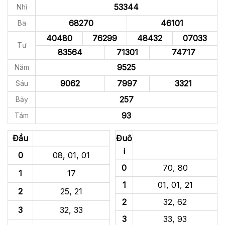
53344
Nhì
68270
46101
Ba
40480
76299
48432
07033
Tư
83564
71301
74717
9525
Năm
9062
7997
3321
Sáu
257
Bảy
93
Tám
Đầu
Đuô
i
0
08, 01, 01
0
70, 80
1
17
1
01, 01, 21
2
25, 21
2
32, 62
3
32, 33
3
33, 93