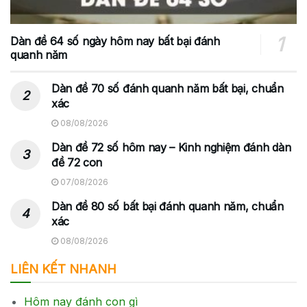
Dàn đề 64 số ngày hôm nay bất bại đánh
quanh năm
Dàn đề 70 số đánh quanh năm bất bại, chuẩn
xác
08/08/2026
Dàn đề 72 số hôm nay – Kinh nghiệm đánh dàn
đề 72 con
07/08/2026
Dàn đề 80 số bất bại đánh quanh năm, chuẩn
xác
08/08/2026
LIÊN KẾT NHANH
Hôm nay đánh con gì