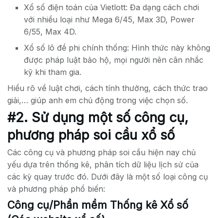
Xổ số điện toán của Vietlott: Đa dạng cách chơi
với nhiều loại như Mega 6/45, Max 3D, Power
6/55, Max 4D.
Xổ số lô đề phi chính thống: Hình thức này không
được pháp luật bảo hộ, mọi người nên cân nhắc
kỹ khi tham gia.
Hiểu rõ về luật chơi, cách tính thưởng, cách thức trao
giải,… giúp anh em chủ động trong việc chọn số.
#2. Sử dụng một số công cụ,
phương pháp soi cầu xổ số
Các công cụ và phương pháp soi cầu hiện nay chủ
yếu dựa trên thống kê, phân tích dữ liệu lịch sử của
các kỳ quay trước đó. Dưới đây là một số loại công cụ
và phương pháp phổ biến:
Công cụ/Phần mềm Thống kê Xổ số