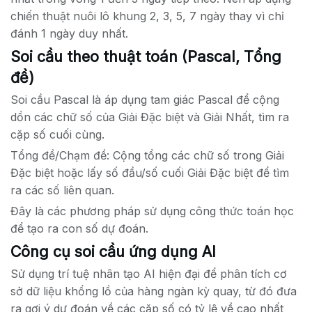
chiến thuật nuôi lô khung 2, 3, 5, 7 ngày thay vì chỉ
đánh 1 ngày duy nhất.
Soi cầu theo thuật toán (Pascal, Tổng
đề)
Soi cầu Pascal là áp dụng tam giác Pascal để cộng
dồn các chữ số của Giải Đặc biệt và Giải Nhất, tìm ra
cặp số cuối cùng.
Tổng đề/Chạm đề: Cộng tổng các chữ số trong Giải
Đặc biệt hoặc lấy số đầu/số cuối Giải Đặc biệt để tìm
ra các số liên quan.
Đây là các phương pháp sử dụng công thức toán học
để tạo ra con số dự đoán.
Công cụ soi cầu ứng dụng AI
Sử dụng trí tuệ nhân tạo AI hiện đại để phân tích cơ
sở dữ liệu khổng lồ của hàng ngàn kỳ quay, từ đó đưa
ra gợi ý dự đoán về các cặp số có tỷ lệ về cao nhất