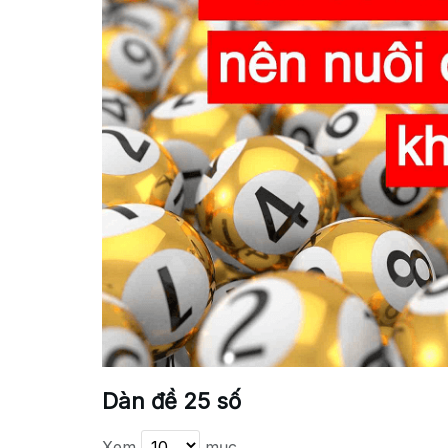
Dàn đề 25 số
Xem
mục