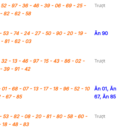
- 52 - 97 - 36 - 46 - 39 - 06 - 69 - 25 -
Trượt
 - 82 - 62 - 58
- 53 - 74 - 24 - 27 - 50 - 90 - 20 - 19 -
Ăn 90
 - 81 - 62 - 03
 32 - 13 - 46 - 97 - 15 - 43 - 86 - 02 -
Trượt
- 39 - 91 - 42
 01 - 68 - 07 - 13 - 17 - 18 - 96 - 52 - 10
Ăn 01, Ăn
2 - 67 - 85
67, Ăn 85
- 53 - 82 - 08 - 20 - 81 - 80 - 58 - 60 -
Trượt
- 18 - 48 - 83