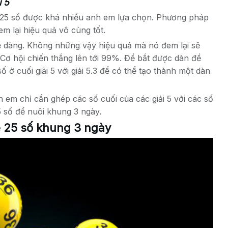
 5
 25 số được khá nhiều anh em lựa chọn. Phương pháp
 lại hiệu quả vô cùng tốt.
 dàng. Không những vậy hiệu quả mà nó đem lại sẽ
 Cơ hội chiến thắng lên tới 99%. Để bắt được dàn đề
ở cuối giải 5 với giải 5.3 để có thể tạo thành một dàn
h em chỉ cần ghép các số cuối của các giải 5 với các số
5 số để nuôi khung 3 ngày.
ề 25 số khung 3 ngày