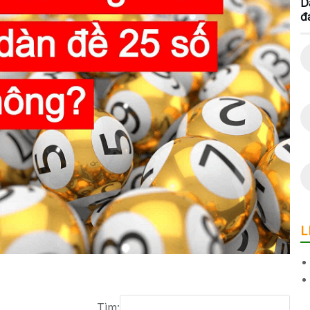
D
đ
L
Tìm: