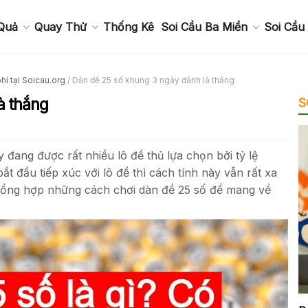
Quả
Quay Thử
Thống Kê
Soi Cầu Ba Miền
Soi Cầu
hí tại Soicau.org
/
Dàn đề 25 số khung 3 ngày đánh là thắng
à thắng
S
y
đang được rất nhiều lô đề thủ lựa chọn bởi tỷ lệ
t đầu tiếp xúc với lô đề thì cách tính này vẫn rất xa
tổng hợp những cách chơi dàn đề 25 số để mang về