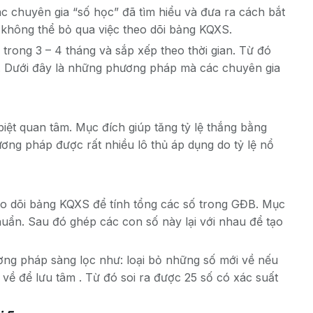
các chuyên gia “số học” đã tìm hiểu và đưa ra cách bắt
không thể bỏ qua việc theo dõi bảng KQXS.
 trong 3 – 4 tháng và sắp xếp theo thời gian. Từ đó
t. Dưới đây là những phương pháp mà các chuyên gia
iệt quan tâm. Mục đích giúp tăng tỷ lệ thắng bằng
ơng pháp được rất nhiều lô thủ áp dụng do tỷ lệ nổ
eo dõi bảng KQXS để tính tổng các số trong GĐB. Mục
huẩn. Sau đó ghép các con số này lại với nhau để tạo
ơng pháp sàng lọc như: loại bỏ những số mới về nếu
về để lưu tâm . Từ đó soi ra được 25 số có xác suất