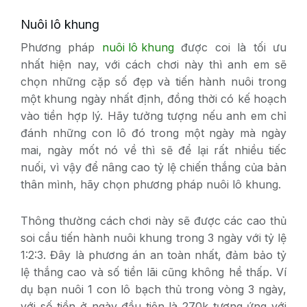
Nuôi lô khung
Phương pháp
nuôi lô khung
được coi là tối ưu
nhất hiện nay, với cách chơi này thì anh em sẽ
chọn những cặp số đẹp và tiến hành nuôi trong
một khung ngày nhất định, đồng thời có kế hoạch
vào tiền hợp lý. Hãy tưởng tượng nếu anh em chỉ
đánh những con lô đó trong một ngày mà ngày
mai, ngày mốt nó về thì sẽ để lại rất nhiều tiếc
nuối, vì vậy để nâng cao tỷ lệ chiến thắng của bản
thân mình, hãy chọn phương pháp nuôi lô khung.
Thông thường cách chơi này sẽ được các cao thủ
soi cầu tiến hành nuôi khung trong 3 ngày với tỷ lệ
1:2:3. Đây là phương án an toàn nhất, đảm bảo tỷ
lệ thắng cao và số tiền lãi cũng không hề thấp. Ví
dụ bạn nuôi 1 con lô bạch thủ trong vòng 3 ngày,
với số tiền ở ngày đầu tiên là 270k tương ứng với