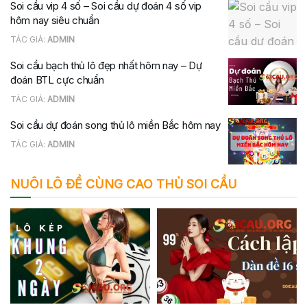
Soi cầu vip 4 số – Soi cầu dự đoán 4 số vip
hôm nay siêu chuẩn
TÁC GIẢ:
ADMIN
Soi cầu bạch thủ lô đẹp nhất hôm nay – Dự
đoán BTL cực chuẩn
TÁC GIẢ:
ADMIN
Soi cầu dự đoán song thủ lô miền Bắc hôm nay
TÁC GIẢ:
ADMIN
NUÔI LÔ ĐỀ CÙNG CAO THỦ SOI CẦU