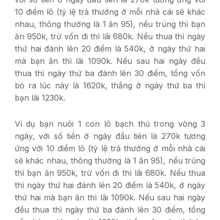
10 điểm lô (tỷ lệ trả thưởng ở mỗi nhà cái sẽ khác
nhau, thông thường là 1 ăn 95), nếu trúng thì bạn
ăn 950k, trừ vốn đi thì lãi 680k. Nếu thua thì ngày
thứ hai đánh lên 20 điểm là 540k, ở ngày thứ hai
mà bạn ăn thì lãi 1090k. Nếu sau hai ngày đều
thua thì ngày thứ ba đánh lên 30 điểm, tổng vốn
bỏ ra lúc này là 1620k, thắng ở ngày thứ ba thì
bạn lãi 1230k.
Ví dụ bạn nuôi 1 con lô bạch thủ trong vòng 3
ngày, với số tiền ở ngày đầu tiên là 270k tương
ứng với 10 điểm lô (tỷ lệ trả thưởng ở mỗi nhà cái
sẽ khác nhau, thông thường là 1 ăn 95), nếu trúng
thì bạn ăn 950k, trừ vốn đi thì lãi 680k. Nếu thua
thì ngày thứ hai đánh lên 20 điểm là 540k, ở ngày
thứ hai mà bạn ăn thì lãi 1090k. Nếu sau hai ngày
đều thua thì ngày thứ ba đánh lên 30 điểm, tổng