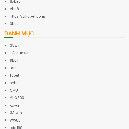
8xbet
abc8
https://vikubet.com/
9bet
DANH MỤC
33win
Tải Sunwin
9BET
tdtc
f8bet
shbet
GVUI
ALO789
kuwin
33 win
ww88
loto188