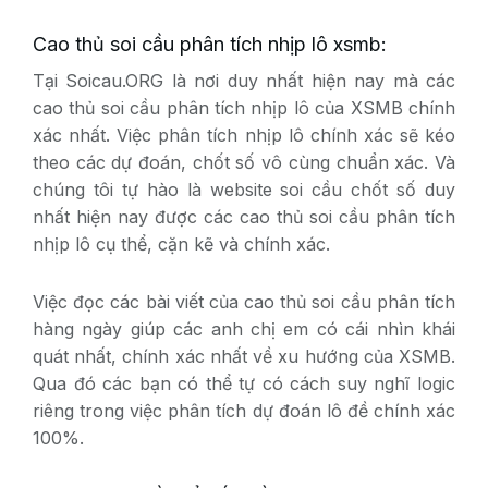
Cao thủ soi cầu phân tích nhịp lô xsmb:
Tại Soicau.ORG là nơi duy nhất hiện nay mà các
cao thủ soi cầu phân tích nhịp lô của XSMB chính
xác nhất. Việc phân tích nhịp lô chính xác sẽ kéo
theo các dự đoán, chốt số vô cùng chuẩn xác. Và
chúng tôi tự hào là website soi cầu chốt số duy
nhất hiện nay được các cao thủ soi cầu phân tích
nhịp lô cụ thể, cặn kẽ và chính xác.
Việc đọc các bài viết của cao thủ soi cầu phân tích
hàng ngày giúp các anh chị em có cái nhìn khái
quát nhất, chính xác nhất về xu hướng của XSMB.
Qua đó các bạn có thể tự có cách suy nghĩ logic
riêng trong việc phân tích dự đoán lô đề chính xác
100%.