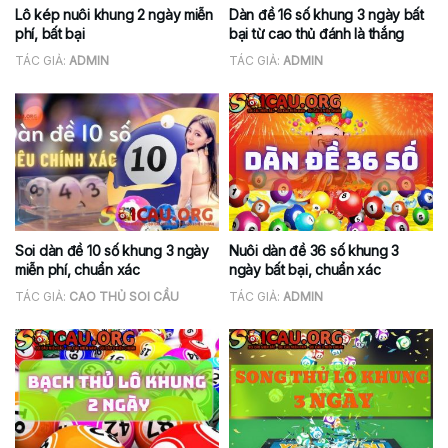
Lô kép nuôi khung 2 ngày miễn
Dàn đề 16 số khung 3 ngày bất
phí, bất bại
bại từ cao thủ đánh là thắng
TÁC GIẢ:
ADMIN
TÁC GIẢ:
ADMIN
Soi dàn đề 10 số khung 3 ngày
Nuôi dàn đề 36 số khung 3
miễn phí, chuẩn xác
ngày bất bại, chuẩn xác
TÁC GIẢ:
CAO THỦ SOI CẦU
TÁC GIẢ:
ADMIN