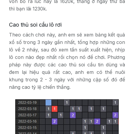
vốn bỏ ra lúc này là 1620k, thắng ở ngày thứ ba
thì bạn lãi 1230k.
Cao thủ soi cầu lô rơi
Theo cách chơi này, anh em sẽ xem bảng kết quả
xổ số trong 3 ngày gần nhất, tổng hợp những con
lô về 2 nháy, sau đó xem tần suất xuất hiện, nhịp
lô con nào đẹp nhất rồi chọn nó để chơi. Phương
pháp này được các cao thủ soi cầu tin dùng và
đem lại hiệu quả rất cao, anh em có thể nuôi
khung trong 2 - 3 ngày với những cặp số đó để
nâng cao tỷ lệ chiến thắng.