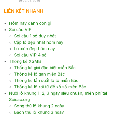
09/08/2026
LIÊN KẾT NHANH
Hôm nay đánh con gì
Soi cầu VIP
Soi cầu 1 số duy nhất
Cặp lô đẹp nhất hôm nay
Lô xiên đẹp hôm nay
Soi cầu VIP 4 số
Thống kê XSMB
Thống kê giải đặc biệt miền Bắc
Thống kê lô gan miền Bắc
Thống kê tần suất lô tô miền Bắc
Thống kê lô rơi từ đề xổ số miền Bắc
Nuôi lô khung 1, 2, 3 ngày siêu chuẩn, miễn phí tại
Soicau.org
Song thủ lô khung 2 ngày
Bạch thủ lô khung 3 ngày