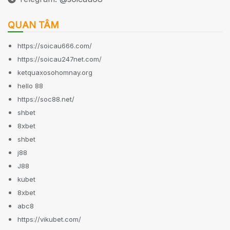
QUAN TÂM
https://soicau666.com/
https://soicau247net.com/
ketquaxosohomnay.org
hello 88
https://soc88.net/
shbet
8xbet
shbet
j88
J88
kubet
8xbet
abc8
https://vikubet.com/