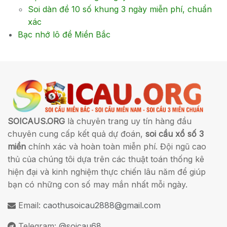
Soi dàn đề 10 số khung 3 ngày miễn phí, chuẩn
xác
Bạc nhớ lô đề Miền Bắc
SOICAUS.ORG
là chuyên trang uy tín hàng đầu
chuyên cung cấp kết quả dự đoán,
soi cầu xổ số 3
miền
chính xác và hoàn toàn miễn phí. Đội ngũ cao
thủ của chúng tôi dựa trên các thuật toán thống kê
hiện đại và kinh nghiệm thực chiến lâu năm để giúp
bạn có những con số may mắn nhất mỗi ngày.
Email:
caothusoicau2888@gmail.com
Telegram:
@soicau68