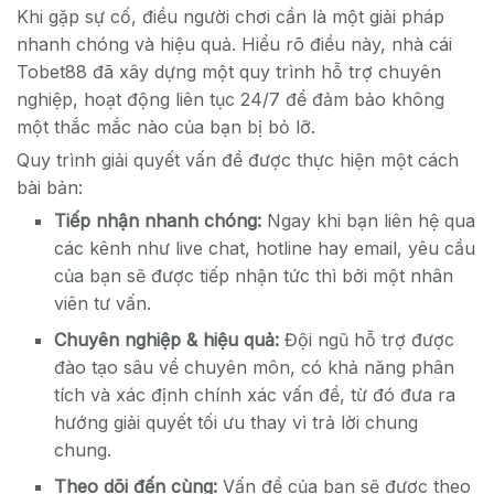
Khi gặp sự cố, điều người chơi cần là một giải pháp
nhanh chóng và hiệu quả. Hiểu rõ điều này, nhà cái
Tobet88 đã xây dựng một quy trình hỗ trợ chuyên
nghiệp, hoạt động liên tục 24/7 để đảm bảo không
một thắc mắc nào của bạn bị bỏ lỡ.
Quy trình giải quyết vấn đề được thực hiện một cách
bài bản:
Tiếp nhận nhanh chóng:
Ngay khi bạn liên hệ qua
các kênh như live chat, hotline hay email, yêu cầu
của bạn sẽ được tiếp nhận tức thì bởi một nhân
viên tư vấn.
Chuyên nghiệp & hiệu quả:
Đội ngũ hỗ trợ được
đào tạo sâu về chuyên môn, có khả năng phân
tích và xác định chính xác vấn đề, từ đó đưa ra
hướng giải quyết tối ưu thay vì trả lời chung
chung.
Theo dõi đến cùng:
Vấn đề của bạn sẽ được theo