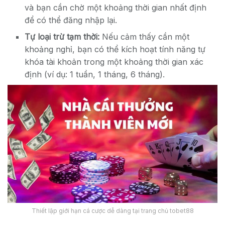
và bạn cần chờ một khoảng thời gian nhất định
để có thể đăng nhập lại.
Tự loại trừ tạm thời:
Nếu cảm thấy cần một
khoảng nghỉ, bạn có thể kích hoạt tính năng tự
khóa tài khoản trong một khoảng thời gian xác
định (ví dụ: 1 tuần, 1 tháng, 6 tháng).
Thiết lập giới hạn cá cược dễ dàng tại trang chủ tobet88