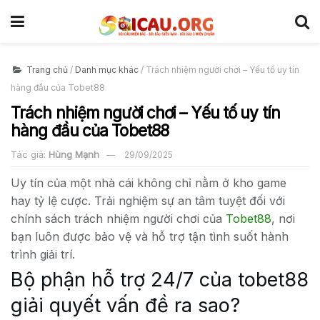
Trang chủ
/
Danh mục khác
/
Trách nhiệm người chơi – Yếu tố uy tín
hàng đầu của Tobet88
Trách nhiệm người chơi – Yếu tố uy tín
hàng đầu của Tobet88
Tác giả:
Hùng Mạnh
29/09/2025
Uy tín của một nhà cái không chỉ nằm ở kho game
hay tỷ lệ cược. Trải nghiệm sự an tâm tuyệt đối với
chính sách trách nhiệm người chơi của
Tobet88
, nơi
bạn luôn được bảo vệ và hỗ trợ tận tình suốt hành
trình giải trí.
Bộ phận hỗ trợ 24/7 của tobet88
giải quyết vấn đề ra sao?