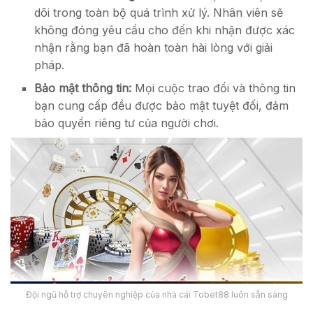
dõi trong toàn bộ quá trình xử lý. Nhân viên sẽ
không đóng yêu cầu cho đến khi nhận được xác
nhận rằng bạn đã hoàn toàn hài lòng với giải
pháp.
Bảo mật thông tin:
Mọi cuộc trao đổi và thông tin
bạn cung cấp đều được bảo mật tuyệt đối, đảm
bảo quyền riêng tư của người chơi.
Đội ngũ hỗ trợ chuyên nghiệp của nhà cái Tobet88 luôn sẵn sàng