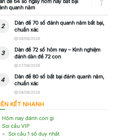
àn đề 64 số ngày hôm nay bất bại
ánh quanh năm
Dàn đề 70 số đánh quanh năm bất bại,
chuẩn xác
08/08/2026
Dàn đề 72 số hôm nay – Kinh nghiệm
đánh dàn đề 72 con
07/08/2026
Dàn đề 80 số bất bại đánh quanh năm,
chuẩn xác
08/08/2026
IÊN KẾT NHANH
Hôm nay đánh con gì
Soi cầu VIP
Soi cầu 1 số duy nhất