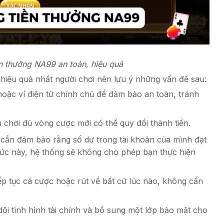
ền thưởng NA99 an toàn, hiệu quả
hiệu quả nhất người chơi nên lưu ý những vấn đề sau:
hoặc ví điện tử chính chủ để đảm bảo an toàn, tránh
chơi đủ vòng cược mới có thể quy đổi thành tiền.
 cần đảm bảo rằng số dư trong tài khoản của mình đạt
mức này, hệ thống sẽ không cho phép bạn thực hiện
iếp tục cá cược hoặc rút về bất cứ lúc nào, không cần
dõi tình hình tài chính và bổ sung một lớp bảo mật cho