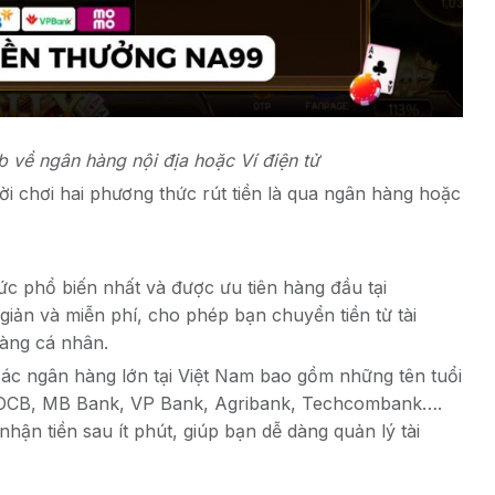
b về ngân hàng nội địa hoặc Ví điện tử
 chơi hai phương thức rút tiền là qua ngân hàng hoặc
ức phổ biến nhất và được ưu tiên hàng đầu tại
 giản và miễn phí, cho phép bạn chuyển tiền từ tài
àng cá nhân.
ác ngân hàng lớn tại Việt Nam bao gồm những tên tuổi
k, OCB, MB Bank, VP Bank, Agribank, Techcombank….
ận tiền sau ít phút, giúp bạn dễ dàng quản lý tài