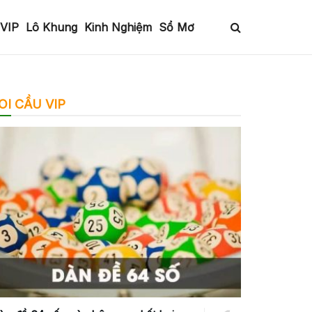
 VIP
Lô Khung
Kinh Nghiệm
Sổ Mơ
OI CẦU VIP