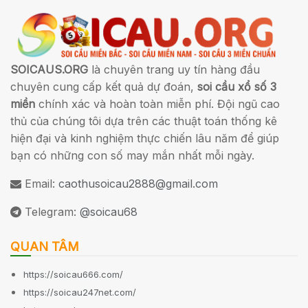
SOICAUS.ORG
là chuyên trang uy tín hàng đầu
chuyên cung cấp kết quả dự đoán,
soi cầu xổ số 3
miền
chính xác và hoàn toàn miễn phí. Đội ngũ cao
thủ của chúng tôi dựa trên các thuật toán thống kê
hiện đại và kinh nghiệm thực chiến lâu năm để giúp
bạn có những con số may mắn nhất mỗi ngày.
Email:
caothusoicau2888@gmail.com
Telegram:
@soicau68
QUAN TÂM
https://soicau666.com/
https://soicau247net.com/