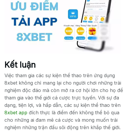
Kết luận
Việc tham gia các sự kiện thể thao trên ứng dụng
8xbet không chỉ mang lại cho người chơi những trải
nghiệm độc đáo mà còn mở ra cơ hội lớn cho họ để
tham gia vào thế giới cá cược trực tuyến. Với sự đa
dạng, tiện lợi, và hấp dẫn, các sự kiện thể thao trên
8xbet app
đích thực là điểm đến không thể bỏ qua
cho những ai đam mê cá cược và mong muốn trải
nghiệm những trận đấu sôi động trên khắp thế giới.