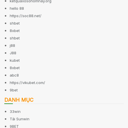
ketquaxosohomnay.org
hello 88
https://soc88.net/
shbet
8xbet
shbet
j88
J88
kubet
8xbet
abc8
https://vikubet.com/
9bet
DANH MỤC
33win
Tải Sunwin
9BET