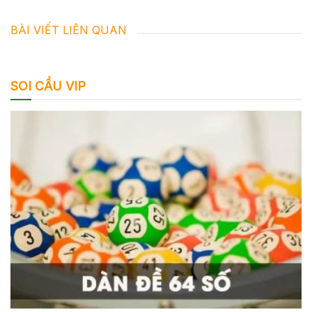
BÀI VIẾT LIÊN QUAN
SOI CẦU VIP