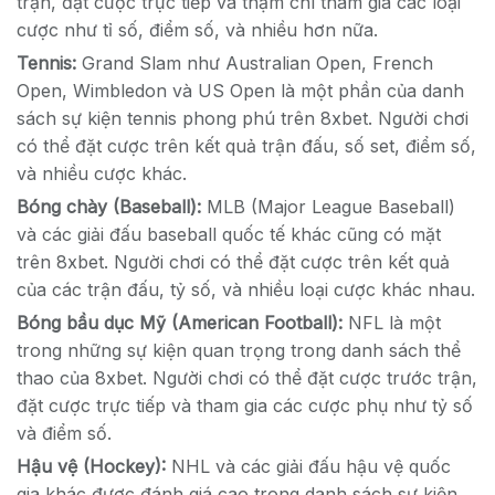
trận, đặt cược trực tiếp và thậm chí tham gia các loại
cược như tỉ số, điểm số, và nhiều hơn nữa.
Tennis:
Grand Slam như Australian Open, French
Open, Wimbledon và US Open là một phần của danh
sách sự kiện tennis phong phú trên 8xbet. Người chơi
có thể đặt cược trên kết quả trận đấu, số set, điểm số,
và nhiều cược khác.
Bóng chày (Baseball):
MLB (Major League Baseball)
và các giải đấu baseball quốc tế khác cũng có mặt
trên 8xbet. Người chơi có thể đặt cược trên kết quả
của các trận đấu, tỷ số, và nhiều loại cược khác nhau.
Bóng bầu dục Mỹ (American Football):
NFL là một
trong những sự kiện quan trọng trong danh sách thể
thao của 8xbet. Người chơi có thể đặt cược trước trận,
đặt cược trực tiếp và tham gia các cược phụ như tỷ số
và điểm số.
Hậu vệ (Hockey):
NHL và các giải đấu hậu vệ quốc
gia khác được đánh giá cao trong danh sách sự kiện