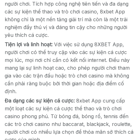
người chơi. Tích hợp công nghệ tiên tiến và đa dạng
các sự kiện thể thao và trò chơi casino, 8xbet App
không chỉ là một nền tảng giải trí mà còn là một trải
nghiệm đầy thú vị và đáng tin cậy cho những người
yêu thích cá cược.
Tiện lợi và linh hoạt:
Với việc sử dụng 8XBET App,
người chơi có thể truy cập vào các sự kiện cá cược
mọi lúc, mọi nơi chỉ cần có kết nối internet. Điều này
mang lại sự linh hoạt cao, cho phép người chơi tham
gia vào các trận đấu hoặc trò chơi casino mà không
cần phải ràng buộc bởi thời gian hoặc địa điểm cố
định.
Đa dạng các sự kiện cá cược:
8xbet App cung cấp
một loạt các sự kiện cá cược thể thao và trò chơi
casino phong phú. Từ bóng đá, bóng rổ, tennis đến
các trò chơi casino như baccarat, blackjack, roulette,
người chơi có nhiều lựa chọn để thỏa mãn sở thích cá
cược của mình.