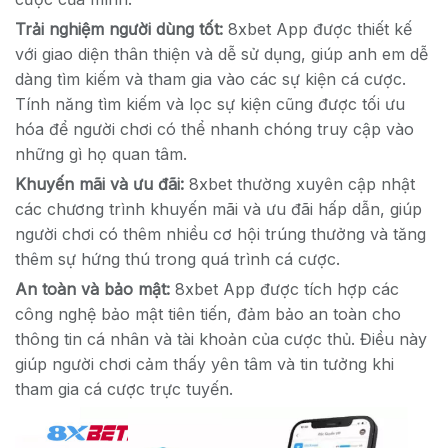
Trải nghiệm người dùng tốt:
8xbet App được thiết kế
với giao diện thân thiện và dễ sử dụng, giúp anh em dễ
dàng tìm kiếm và tham gia vào các sự kiện cá cược.
Tính năng tìm kiếm và lọc sự kiện cũng được tối ưu
hóa để người chơi có thể nhanh chóng truy cập vào
những gì họ quan tâm.
Khuyến mãi và ưu đãi:
8xbet thường xuyên cập nhật
các chương trình khuyến mãi và ưu đãi hấp dẫn, giúp
người chơi có thêm nhiều cơ hội trúng thưởng và tăng
thêm sự hứng thú trong quá trình cá cược.
An toàn và bảo mật:
8xbet App được tích hợp các
công nghệ bảo mật tiên tiến, đảm bảo an toàn cho
thông tin cá nhân và tài khoản của cược thủ. Điều này
giúp người chơi cảm thấy yên tâm và tin tưởng khi
tham gia cá cược trực tuyến.