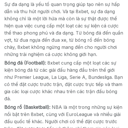
Sự đa dạng là yếu tố quan trọng giúp tạo nên sự hấp
dẫn và thu hút người chơi. Và tại 8xbet, sự đa dạng
không chỉ là một lời hứa mà còn là sự thật được thể
hiện qua việc cung cấp một loạt các sự kiện cá cược
thể thao phong phú và đa dạng. Từ bóng đá đến quần
vợt, từ đua ngựa đến đua xe, từ bóng rổ đến bóng
chày, 8xbet không ngừng mang đến cho người chơi
những trải nghiệm cá cược không giới hạn.
Bóng đá (Football):
8xbet cung cấp một loạt các sự
kiện bóng đá từ các giải đấu hàng đầu trên thế giới
như Premier League, La Liga, Serie A, Bundesliga. Bạn
có thể đặt cược trước trận, đặt cược trực tiếp và tham
gia các loại cược khác nhau trên các trận đấu bóng
đá.
Bóng rổ (Basketball):
NBA là một trong những sự kiện
nổi bật trên 8xbet, cùng với EuroLeague và nhiều giải
đấu quốc tế khác. Người chơi có thể đặt cược trước