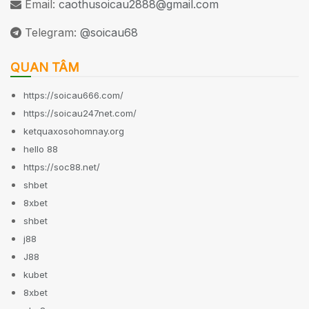
Email:
caothusoicau2888@gmail.com
Telegram:
@soicau68
QUAN TÂM
https://soicau666.com/
https://soicau247net.com/
ketquaxosohomnay.org
hello 88
https://soc88.net/
shbet
8xbet
shbet
j88
J88
kubet
8xbet