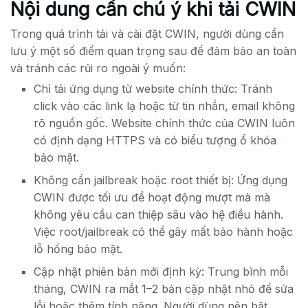
Nội dung cần chú ý khi tải CWIN
Trong quá trình tải và cài đặt CWIN, người dùng cần
lưu ý một số điểm quan trọng sau để đảm bảo an toàn
và tránh các rủi ro ngoài ý muốn:
Chỉ tải ứng dụng từ website chính thức: Tránh
click vào các link lạ hoặc từ tin nhắn, email không
rõ nguồn gốc. Website chính thức của CWIN luôn
có định dạng HTTPS và có biểu tượng ổ khóa
bảo mật.
Không cần jailbreak hoặc root thiết bị: Ứng dụng
CWIN được tối ưu để hoạt động mượt mà mà
không yêu cầu can thiệp sâu vào hệ điều hành.
Việc root/jailbreak có thể gây mất bảo hành hoặc
lỗ hổng bảo mật.
Cập nhật phiên bản mới định kỳ: Trung bình mỗi
tháng, CWIN ra mắt 1–2 bản cập nhật nhỏ để sửa
lỗi hoặc thêm tính năng. Người dùng nên bật