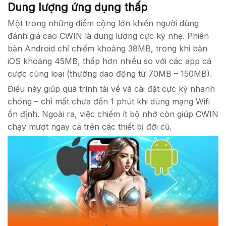
Dung lượng ứng dụng thấp
Một trong những điểm cộng lớn khiến người dùng
đánh giá cao CWIN là dung lượng cực kỳ nhẹ. Phiên
bản Android chỉ chiếm khoảng 38MB, trong khi bản
iOS khoảng 45MB, thấp hơn nhiều so với các app cá
cược cùng loại (thường dao động từ 70MB – 150MB).
Điều này giúp quá trình tải về và cài đặt cực kỳ nhanh
chóng – chỉ mất chưa đến 1 phút khi dùng mạng Wifi
ổn định. Ngoài ra, việc chiếm ít bộ nhớ còn giúp CWIN
chạy mượt ngay cả trên các thiết bị đời cũ.