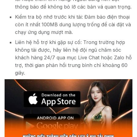
thông báo để không bỏ lỡ các bản vá quan trọng.
Kiểm tra bộ nhớ trước khi tải: Đảm bảo điện thoại
còn ít nhất 100MB dung lượng trống để cài đặt và
chạy ứng dụng mượt mà.
Liên hệ hỗ trợ khi gặp sự cố: Trong trường hợp
không tải được, hãy liên hệ đội ngũ chăm sóc
khách hàng 24/7 qua mục Live Chat hoặc Zalo hỗ
trợ, thời gian phản hồi trung bình chỉ khoảng 60
giây.