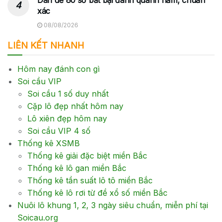
Dàn đề 80 số bất bại đánh quanh năm, chuẩn
xác
08/08/2026
LIÊN KẾT NHANH
Hôm nay đánh con gì
Soi cầu VIP
Soi cầu 1 số duy nhất
Cặp lô đẹp nhất hôm nay
Lô xiên đẹp hôm nay
Soi cầu VIP 4 số
Thống kê XSMB
Thống kê giải đặc biệt miền Bắc
Thống kê lô gan miền Bắc
Thống kê tần suất lô tô miền Bắc
Thống kê lô rơi từ đề xổ số miền Bắc
Nuôi lô khung 1, 2, 3 ngày siêu chuẩn, miễn phí tại
Soicau.org