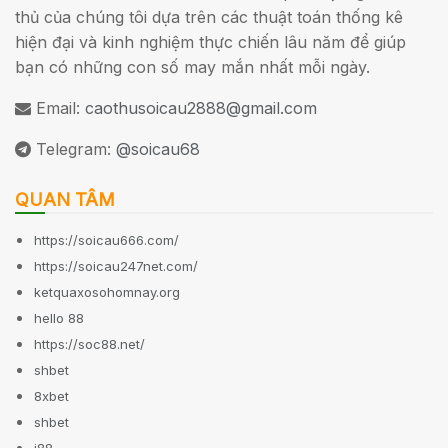
thủ của chúng tôi dựa trên các thuật toán thống kê
hiện đại và kinh nghiệm thực chiến lâu năm để giúp
bạn có những con số may mắn nhất mỗi ngày.
Email:
caothusoicau2888@gmail.com
Telegram:
@soicau68
QUAN TÂM
https://soicau666.com/
https://soicau247net.com/
ketquaxosohomnay.org
hello 88
https://soc88.net/
shbet
8xbet
shbet
j88