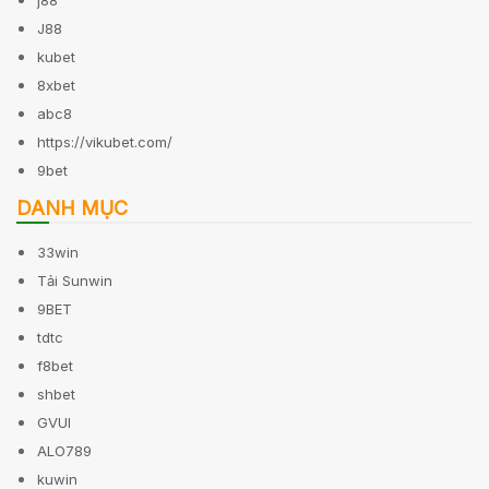
J88
kubet
8xbet
abc8
https://vikubet.com/
9bet
DANH MỤC
33win
Tải Sunwin
9BET
tdtc
f8bet
shbet
GVUI
ALO789
kuwin