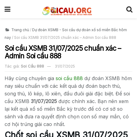
Trang chủ
/
Dự đoán XSMB - Soi cầu dự đoán xổ số miền Bắc hôm
nay
/
Soi cầu XSMB 31/07/2025 chuẩn xác – Admin Soi cầu 888
Soi cầu XSMB 31/07/2025 chuẩn xác –
Admin Soi cầu 888
Tác giả:
Soi Cầu 888
31/07/2025
Hãy cùng chuyên gia
soi cầu 888
dự đoán XSMB hôm
nay siêu chuẩn với các kết quả dự đoán bạch thủ,
song thủ, lô kép, lô xiên, đầu đuôi giải đặc biệt.
Để soi
cầu XSMB
31/07/2025
được chính xác. Bạn nên xem
lại kết quả xổ số miền Bắc kỳ trước để có cơ sở so
sánh và đưa ra quyết định chọn con số may mắn, có
cơ hội trúng giải cao nhất.
Chốt soi cầu XSMB
31/07/2025