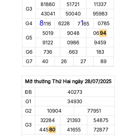
81880
51721
11337
G3
43041
50040
95983
8
1
G4
6228
0785
116
7
65
5019
9048
06
94
G5
9122
0986
9459
G6
736
663
183
G7
40
26
27
89
Mở thưởng Thứ Hai ngày 28/07/2025
ĐB
40273
G1
34930
G2
10904
77951
32284
21393
54875
G3
445
80
41655
72877