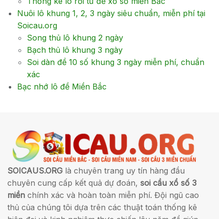
Thống kê lô rơi từ đề xổ số miền Bắc
Nuôi lô khung 1, 2, 3 ngày siêu chuẩn, miễn phí tại
Soicau.org
Song thủ lô khung 2 ngày
Bạch thủ lô khung 3 ngày
Soi dàn đề 10 số khung 3 ngày miễn phí, chuẩn
xác
Bạc nhớ lô đề Miền Bắc
SOICAUS.ORG
là chuyên trang uy tín hàng đầu
chuyên cung cấp kết quả dự đoán,
soi cầu xổ số 3
miền
chính xác và hoàn toàn miễn phí. Đội ngũ cao
thủ của chúng tôi dựa trên các thuật toán thống kê