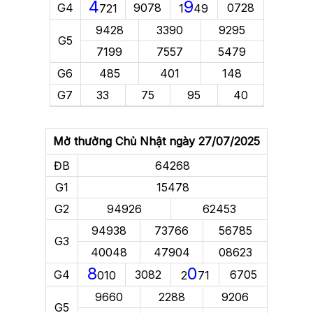
4
9
G4
9078
0728
721
1
49
9428
3390
9295
G5
7199
7557
5479
G6
485
401
148
G7
33
75
95
40
Mở thưởng Chủ Nhật ngày 27/07/2025
ĐB
64268
G1
15478
G2
94926
62453
94938
73766
56785
G3
40048
47904
08623
8
0
G4
3082
6705
010
2
71
9660
2288
9206
G5