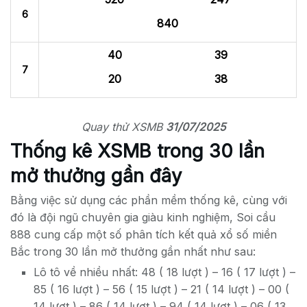
6
840
40
39
7
20
38
Quay thử XSMB
31/07/2025
Thống kê XSMB trong 30 lần
mở thưởng gần đây
Bằng việc sử dụng các phần mềm thống kê, cùng với
đó là đội ngũ chuyên gia giàu kinh nghiệm, Soi cầu
888 cung cấp một số phân tích kết quả xổ số miền
Bắc trong 30 lần mở thưởng gần nhất như sau:
Lô tô về nhiều nhất: 48 ( 18 lượt ) – 16 ( 17 lượt ) –
85 ( 16 lượt ) – 56 ( 15 lượt ) – 21 ( 14 lượt ) – 00 (
14 lượt ) – 86 ( 14 lượt ) – 94 ( 14 lượt ) – 06 ( 13