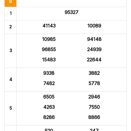
B
95327
1
41143
10089
2
10985
94148
96855
24939
3
15483
22644
9338
3882
4
7482
5778
6505
2946
4263
7550
5
8286
8866
520
247