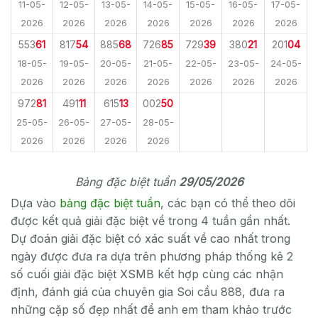
11-05-
12-05-
13-05-
14-05-
15-05-
16-05-
17-05-
2026
2026
2026
2026
2026
2026
2026
553
61
817
54
885
68
726
85
729
39
380
21
201
04
18-05-
19-05-
20-05-
21-05-
22-05-
23-05-
24-05-
2026
2026
2026
2026
2026
2026
2026
972
81
491
11
615
13
002
50
25-05-
26-05-
27-05-
28-05-
2026
2026
2026
2026
Bảng đặc biệt tuần
29/05/2026
Dựa vào
bảng đặc biệt tuần
, các bạn có thể theo dõi
được kết quả giải đặc biệt về trong 4 tuần gần nhất.
Dự đoán giải đặc biệt có xác suất về cao nhất trong
ngày được đưa ra dựa trên phương pháp thống kê 2
số cuối giải đặc biệt XSMB kết hợp cùng các nhận
định, đánh giá của chuyên gia Soi cầu 888, đưa ra
những cặp số đẹp nhất để anh em tham khảo trước