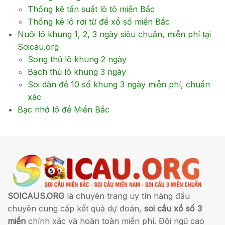
Thống kê tần suất lô tô miền Bắc
Thống kê lô rơi từ đề xổ số miền Bắc
Nuôi lô khung 1, 2, 3 ngày siêu chuẩn, miễn phí tại
Soicau.org
Song thủ lô khung 2 ngày
Bạch thủ lô khung 3 ngày
Soi dàn đề 10 số khung 3 ngày miễn phí, chuẩn
xác
Bạc nhớ lô đề Miền Bắc
SOICAUS.ORG
là chuyên trang uy tín hàng đầu
chuyên cung cấp kết quả dự đoán,
soi cầu xổ số 3
miền
chính xác và hoàn toàn miễn phí. Đội ngũ cao