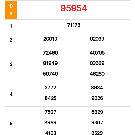
Đ
95954
B
71173
1
20919
92039
2
72490
40705
81949
03659
3
59740
46260
3772
8934
4
8425
9026
7507
6929
8969
9307
5
4163
8529