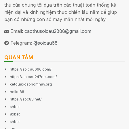
thủ của chúng tôi dựa trên các thuật toán thống kê
hiện đại và kinh nghiệm thực chiến lâu năm để giúp
bạn có những con số may mắn nhất mỗi ngày.
Email:
caothusoicau2888@gmail.com
Telegram:
@soicau68
QUAN TÂM
https://soicau666.com/
https://soicau247net.com/
ketquaxosohomnay.org
hello 88
https://soc88.net/
shbet
8xbet
shbet
j88