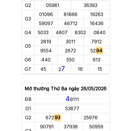
G2
05981
36393
01096
81866
19263
G3
59097
46712
16436
G4
5033
4807
8302
0840
2819
3011
7912
G5
9554
2672
52
94
G6
440
550
613
7
G7
45
16
15
2
Mở thưởng Thứ Ba ngày 26/05/2026
4
ĐB
9111
G1
53877
G2
672
93
25976
90791
37938
50959