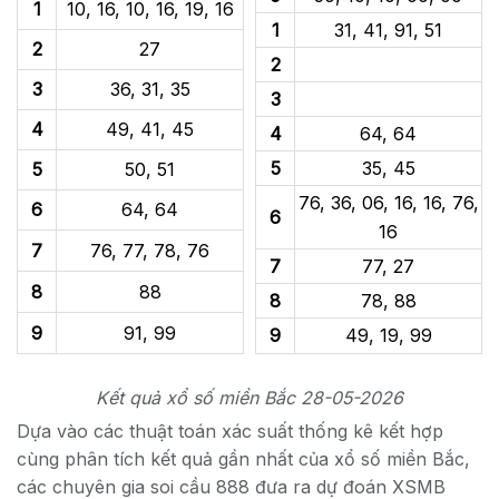
1
10, 16, 10, 16, 19, 16
1
31, 41, 91, 51
2
27
2
3
36, 31, 35
3
4
49, 41, 45
4
64, 64
5
35, 45
5
50, 51
76, 36, 06, 16, 16, 76,
6
64, 64
6
16
7
76, 77, 78, 76
7
77, 27
8
88
8
78, 88
9
91, 99
9
49, 19, 99
Kết quả xổ số miền Bắc
28-05-2026
Dựa vào các thuật toán xác suất thống kê kết hợp
cùng phân tích kết quả gần nhất của xổ số miền Bắc,
các chuyên gia soi cầu 888 đưa ra dự đoán XSMB