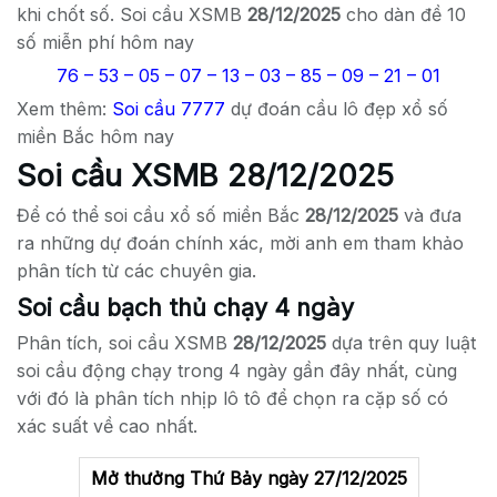
khi chốt số.
Soi cầu XSMB
28/12/2025
cho dàn đề 10
số miễn phí hôm nay
76 – 53 – 05 – 07 – 13 – 03 – 85 – 09 – 21 – 01
Xem thêm:
Soi cầu 7777
dự đoán cầu lô đẹp xổ số
miền Bắc hôm nay
Soi cầu XSMB
28/12/2025
Để có thể soi cầu xổ số miền Bắc
28/12/2025
và đưa
ra những dự đoán chính xác, mời anh em tham khảo
phân tích từ các chuyên gia.
Soi cầu bạch thủ chạy 4 ngày
Phân tích, soi cầu XSMB
28/12/2025
dựa trên quy luật
soi cầu động chạy trong 4 ngày gần đây nhất, cùng
với đó là phân tích nhịp lô tô để chọn ra cặp số có
xác suất về cao nhất.
Mở thưởng Thứ Bảy ngày 27/12/2025