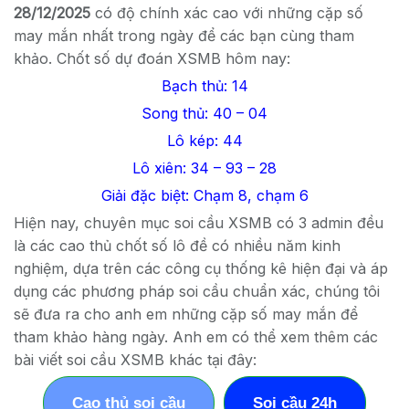
28/12/2025
có độ chính xác cao với những cặp số
may mắn nhất trong ngày để các bạn cùng tham
khảo.
Chốt số dự đoán XSMB hôm nay:
Bạch thủ: 14
Song thủ: 40 – 04
Lô kép: 44
Lô xiên: 34 – 93 – 28
Giải đặc biệt: Chạm 8, chạm 6
Hiện nay, chuyên mục soi cầu XSMB có 3 admin đều
là các cao thủ chốt số lô đề có nhiều năm kinh
nghiệm, dựa trên các công cụ thống kê hiện đại và áp
dụng các phương pháp soi cầu chuẩn xác, chúng tôi
sẽ đưa ra cho anh em những cặp số may mắn để
tham khảo hàng ngày. Anh em có thể xem thêm các
bài viết soi cầu XSMB khác tại đây:
Cao thủ soi cầu
Soi cầu 24h