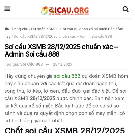
Trang chủ
/
Dự đoán XSMB - Soi cầu dự đoán xổ số miền Bắc hôm
nay
/
Soi cầu XSMB 28/12/2025 chuẩn xác – Admin Soi cầu 888
Soi cầu XSMB 28/12/2025 chuẩn xác –
Admin Soi cầu 888
Tác giả:
Soi Cầu 888
28/12/2025
Hãy cùng chuyên gia
soi cầu 888
dự đoán XSMB hôm
nay siêu chuẩn với các kết quả dự đoán bạch thủ,
song thủ, lô kép, lô xiên, đầu đuôi giải đặc biệt.
Để soi
cầu XSMB
28/12/2025
được chính xác. Bạn nên xem
lại kết quả xổ số miền Bắc kỳ trước để có cơ sở so
sánh và đưa ra quyết định chọn con số may mắn, có
cơ hội trúng giải cao nhất.
Chốt soi cầu XSMB
28/12/2025