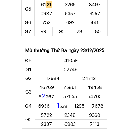
61
21
3266
8497
G5
0987
5357
3257
G6
752
692
446
G7
99
95
78
80
Mở thưởng Thứ Ba ngày 23/12/2025
ĐB
41059
G1
52748
G2
17984
24712
46769
75861
49458
G3
2
57655
54705
6
267
1
G4
6936
1295
7678
538
5722
2348
9360
G5
2337
6903
7113