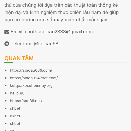
thủ của chúng tôi dựa trên các thuật toán thống kê
hiện đại và kinh nghiệm thực chiến lâu năm để giúp
bạn có những con số may mắn nhất mỗi ngày.
Email:
caothusoicau2888@gmail.com
Telegram:
@soicau68
QUAN TÂM
https://soicau666.com/
https://soicau247net.com/
ketquaxosohomnay.org
hello 88
https://soc88.net/
shbet
8xbet
shbet
j88