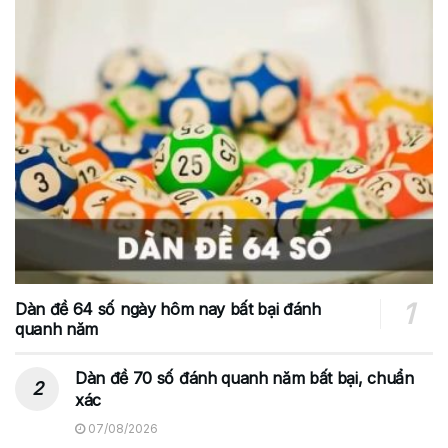
Dàn đề 64 số ngày hôm nay bất bại đánh
quanh năm
Dàn đề 70 số đánh quanh năm bất bại, chuẩn
xác
07/08/2026