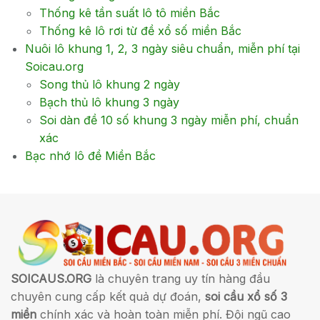
Thống kê tần suất lô tô miền Bắc
Thống kê lô rơi từ đề xổ số miền Bắc
Nuôi lô khung 1, 2, 3 ngày siêu chuẩn, miễn phí tại
Soicau.org
Song thủ lô khung 2 ngày
Bạch thủ lô khung 3 ngày
Soi dàn đề 10 số khung 3 ngày miễn phí, chuẩn
xác
Bạc nhớ lô đề Miền Bắc
SOICAUS.ORG
là chuyên trang uy tín hàng đầu
chuyên cung cấp kết quả dự đoán,
soi cầu xổ số 3
miền
chính xác và hoàn toàn miễn phí. Đội ngũ cao