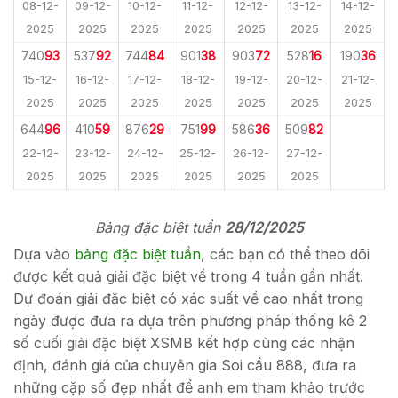
08-12-
09-12-
10-12-
11-12-
12-12-
13-12-
14-12-
2025
2025
2025
2025
2025
2025
2025
740
93
537
92
744
84
901
38
903
72
528
16
190
36
15-12-
16-12-
17-12-
18-12-
19-12-
20-12-
21-12-
2025
2025
2025
2025
2025
2025
2025
644
96
410
59
876
29
751
99
586
36
509
82
22-12-
23-12-
24-12-
25-12-
26-12-
27-12-
2025
2025
2025
2025
2025
2025
Bảng đặc biệt tuần
28/12/2025
Dựa vào
bảng đặc biệt tuần
, các bạn có thể theo dõi
được kết quả giải đặc biệt về trong 4 tuần gần nhất.
Dự đoán giải đặc biệt có xác suất về cao nhất trong
ngày được đưa ra dựa trên phương pháp thống kê 2
số cuối giải đặc biệt XSMB kết hợp cùng các nhận
định, đánh giá của chuyên gia Soi cầu 888, đưa ra
những cặp số đẹp nhất để anh em tham khảo trước