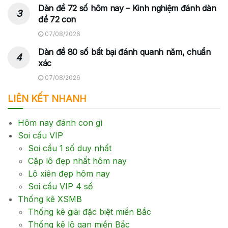
Dàn đề 72 số hôm nay – Kinh nghiệm đánh dàn
đề 72 con
07/08/2026
Dàn đề 80 số bất bại đánh quanh năm, chuẩn
xác
07/08/2026
LIÊN KẾT NHANH
Hôm nay đánh con gì
Soi cầu VIP
Soi cầu 1 số duy nhất
Cặp lô đẹp nhất hôm nay
Lô xiên đẹp hôm nay
Soi cầu VIP 4 số
Thống kê XSMB
Thống kê giải đặc biệt miền Bắc
Thống kê lô gan miền Bắc