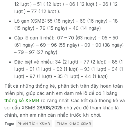
12 lượt ) – 51 ( 12 lượt ) – 06 ( 12 lượt ) – 26 ( 12
lượt ) – 77 ( 12 lượt ).
Lô gan XSMB: 55 (18 ngày) – 69 (16 ngày) – 18
(15 ngày) – 79 (15 ngày) – 40 (14 ngày)
Cặp lô gan lì nhất: 07 – 70 (63 ngày) – 05 – 50
(61 ngày) – 69 – 96 (55 ngày) – 09 – 90 (38 ngày)
– 79 – 97 (27 ngày)
Đặc biệt về nhiều: 34 (2 lượt) – 77 (2 lượt) – 85 (1
lượt) – 91 (1 lượt) – 92 (1 lượt) – 93 (1 lượt) – 94 (1
lượt) – 97 (1 lượt) – 35 (1 lượt) – 44 (1 lượt)
Tất cả những thống kê, phân tích trên đây hoàn toàn
miễn phí, giúp các anh em đam mê lô đề có 1 bảng
thống kê XSMB
rõ ràng nhất. Các kết quả thống kê và
soi cầu XSMB
28/08/2025
chủ yếu để tham khảo là
chính, anh em nên cân nhắc trước khi chơi.
Tags:
PHÂN TÍCH XSMB
THAM KHẢO XSMB