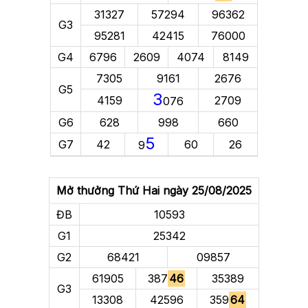
31327
57294
96362
G3
95281
42415
76000
G4
6796
2609
4074
8149
7305
9161
2676
G5
3
4159
2709
076
G6
628
998
660
5
G7
42
60
26
9
Mở thưởng Thứ Hai ngày 25/08/2025
ĐB
10593
G1
25342
G2
68421
09857
61905
387
46
35389
G3
13308
42596
359
64