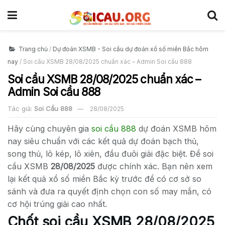
Trang chủ
/
Dự đoán XSMB - Soi cầu dự đoán xổ số miền Bắc hôm
nay
/
Soi cầu XSMB 28/08/2025 chuẩn xác – Admin Soi cầu 888
Soi cầu XSMB 28/08/2025 chuẩn xác –
Admin Soi cầu 888
Tác giả:
Soi Cầu 888
28/08/2025
Hãy cùng chuyên gia
soi cầu 888
dự đoán XSMB hôm
nay siêu chuẩn với các kết quả dự đoán bạch thủ,
song thủ, lô kép, lô xiên, đầu đuôi giải đặc biệt.
Để soi
cầu XSMB
28/08/2025
được chính xác. Bạn nên xem
lại kết quả xổ số miền Bắc kỳ trước để có cơ sở so
sánh và đưa ra quyết định chọn con số may mắn, có
cơ hội trúng giải cao nhất.
Chốt soi cầu XSMB
28/08/2025