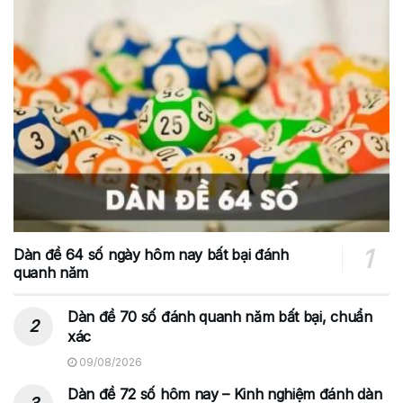
Dàn đề 64 số ngày hôm nay bất bại đánh
quanh năm
Dàn đề 70 số đánh quanh năm bất bại, chuẩn
xác
09/08/2026
Dàn đề 72 số hôm nay – Kinh nghiệm đánh dàn