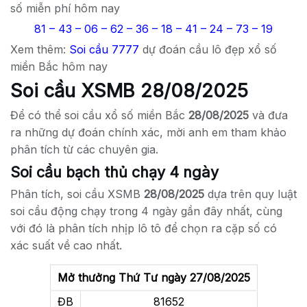
số miễn phí hôm nay
81 – 43 – 06 – 62 – 36 – 18 – 41 – 24 – 73 – 19
Xem thêm:
Soi cầu 7777
dự đoán cầu lô đẹp xổ số
miền Bắc hôm nay
Soi cầu XSMB
28/08/2025
Để có thể soi cầu xổ số miền Bắc
28/08/2025
và đưa
ra những dự đoán chính xác, mời anh em tham khảo
phân tích từ các chuyên gia.
Soi cầu bạch thủ chạy 4 ngày
Phân tích, soi cầu XSMB
28/08/2025
dựa trên quy luật
soi cầu động chạy trong 4 ngày gần đây nhất, cùng
với đó là phân tích nhịp lô tô để chọn ra cặp số có
xác suất về cao nhất.
Mở thưởng Thứ Tư ngày 27/08/2025
ĐB
81652