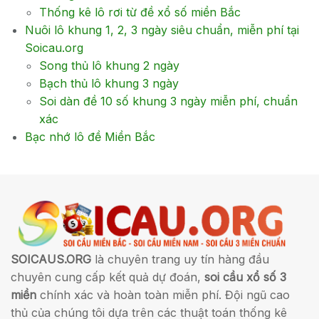
Thống kê lô rơi từ đề xổ số miền Bắc
Nuôi lô khung 1, 2, 3 ngày siêu chuẩn, miễn phí tại
Soicau.org
Song thủ lô khung 2 ngày
Bạch thủ lô khung 3 ngày
Soi dàn đề 10 số khung 3 ngày miễn phí, chuẩn
xác
Bạc nhớ lô đề Miền Bắc
SOICAUS.ORG
là chuyên trang uy tín hàng đầu
chuyên cung cấp kết quả dự đoán,
soi cầu xổ số 3
miền
chính xác và hoàn toàn miễn phí. Đội ngũ cao
thủ của chúng tôi dựa trên các thuật toán thống kê