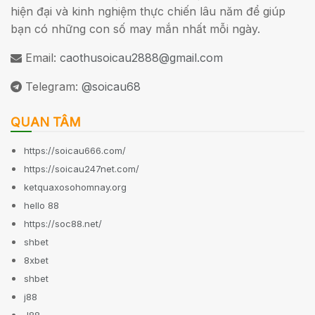
hiện đại và kinh nghiệm thực chiến lâu năm để giúp
bạn có những con số may mắn nhất mỗi ngày.
Email:
caothusoicau2888@gmail.com
Telegram:
@soicau68
QUAN TÂM
https://soicau666.com/
https://soicau247net.com/
ketquaxosohomnay.org
hello 88
https://soc88.net/
shbet
8xbet
shbet
j88
J88