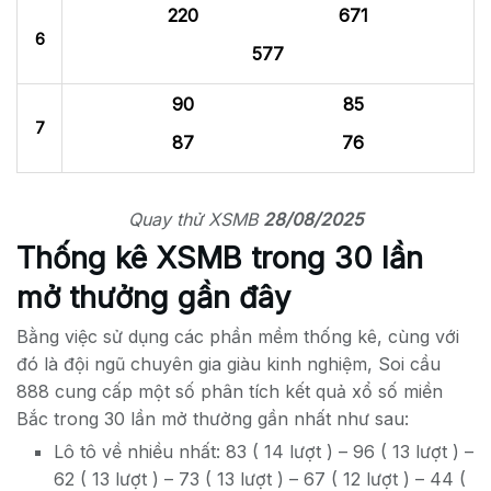
220
671
6
577
90
85
7
87
76
Quay thử XSMB
28/08/2025
Thống kê XSMB trong 30 lần
mở thưởng gần đây
Bằng việc sử dụng các phần mềm thống kê, cùng với
đó là đội ngũ chuyên gia giàu kinh nghiệm, Soi cầu
888 cung cấp một số phân tích kết quả xổ số miền
Bắc trong 30 lần mở thưởng gần nhất như sau:
Lô tô về nhiều nhất: 83 ( 14 lượt ) – 96 ( 13 lượt ) –
62 ( 13 lượt ) – 73 ( 13 lượt ) – 67 ( 12 lượt ) – 44 (