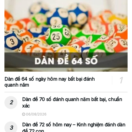
Dàn đề 64 số ngày hôm nay bất bại đánh
quanh năm
Dàn đề 70 số đánh quanh năm bất bại, chuẩn
xác
06/08/2026
Dàn đề 72 số hôm nay – Kinh nghiệm đánh dàn
đề 72 con