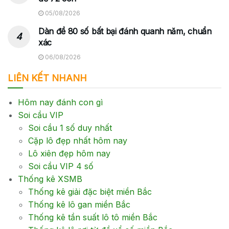
05/08/2026
Dàn đề 80 số bất bại đánh quanh năm, chuẩn
xác
06/08/2026
LIÊN KẾT NHANH
Hôm nay đánh con gì
Soi cầu VIP
Soi cầu 1 số duy nhất
Cặp lô đẹp nhất hôm nay
Lô xiên đẹp hôm nay
Soi cầu VIP 4 số
Thống kê XSMB
Thống kê giải đặc biệt miền Bắc
Thống kê lô gan miền Bắc
Thống kê tần suất lô tô miền Bắc