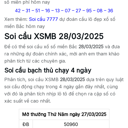
số miễn phí hôm nay
42 – 31 – 51 – 16 – 13 – 07 – 27 – 95 – 08 – 36
Xem thêm:
Soi cầu 7777
dự đoán cầu lô đẹp xổ số
miền Bắc hôm nay
Soi cầu XSMB
28/03/2025
Để có thể soi cầu xổ số miền Bắc
28/03/2025
và đưa
ra những dự đoán chính xác, mời anh em tham khảo
phân tích từ các chuyên gia.
Soi cầu bạch thủ chạy 4 ngày
Phân tích, soi cầu XSMB
28/03/2025
dựa trên quy luật
soi cầu động chạy trong 4 ngày gần đây nhất, cùng
với đó là phân tích nhịp lô tô để chọn ra cặp số có
xác suất về cao nhất.
Mở thưởng Thứ Năm ngày 27/03/2025
ĐB
50960