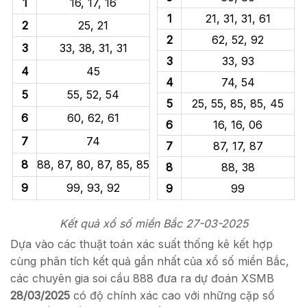
1
16, 17, 16
1
21, 31, 31, 61
2
25, 21
2
62, 52, 92
3
33, 38, 31, 31
3
33, 93
4
45
4
74, 54
5
55, 52, 54
5
25, 55, 85, 85, 45
6
60, 62, 61
6
16, 16, 06
7
74
7
87, 17, 87
8
88, 87, 80, 87, 85, 85
8
88, 38
9
99, 93, 92
9
99
Kết quả xổ số miền Bắc
27-03-2025
Dựa vào các thuật toán xác suất thống kê kết hợp
cùng phân tích kết quả gần nhất của xổ số miền Bắc,
các chuyên gia soi cầu 888 đưa ra dự đoán XSMB
28/03/2025
có độ chính xác cao với những cặp số