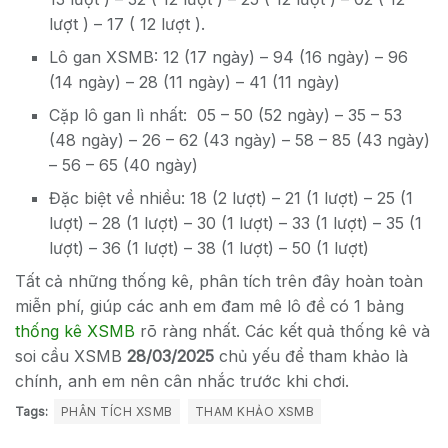
lượt ) – 17 ( 12 lượt ).
Lô gan XSMB: 12 (17 ngày) – 94 (16 ngày) – 96
(14 ngày) – 28 (11 ngày) – 41 (11 ngày)
Cặp lô gan lì nhất: 05 – 50 (52 ngày) – 35 – 53
(48 ngày) – 26 – 62 (43 ngày) – 58 – 85 (43 ngày)
– 56 – 65 (40 ngày)
Đặc biệt về nhiều: 18 (2 lượt) – 21 (1 lượt) – 25 (1
lượt) – 28 (1 lượt) – 30 (1 lượt) – 33 (1 lượt) – 35 (1
lượt) – 36 (1 lượt) – 38 (1 lượt) – 50 (1 lượt)
Tất cả những thống kê, phân tích trên đây hoàn toàn
miễn phí, giúp các anh em đam mê lô đề có 1 bảng
thống kê XSMB
rõ ràng nhất. Các kết quả thống kê và
soi cầu XSMB
28/03/2025
chủ yếu để tham khảo là
chính, anh em nên cân nhắc trước khi chơi.
Tags:
PHÂN TÍCH XSMB
THAM KHẢO XSMB