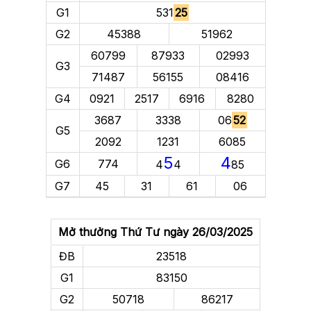
G1
531
25
G2
45388
51962
60799
87933
02993
G3
71487
56155
08416
G4
0921
2517
6916
8280
3687
3338
06
52
G5
2092
1231
6085
5
4
G6
774
4
4
85
G7
45
31
61
06
Mở thưởng Thứ Tư ngày 26/03/2025
ĐB
23518
G1
83150
G2
50718
86217