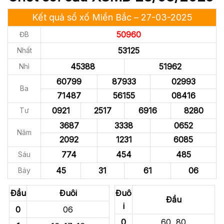
Kết quả sổ xố Miền Bắc – 27-03-2025
50960
ĐB
53125
Nhất
45388
51962
Nhì
60799
87933
02993
Ba
71487
56155
08416
0921
2517
6916
8280
Tư
3687
3338
0652
Năm
2092
1231
6085
774
454
485
Sáu
45
31
61
06
Bảy
Đầu
Đuôi
Đuô
Đầu
i
0
06
0
60, 80