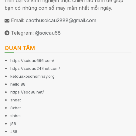
hiện đại và kinh nghiệm thực chiến lâu năm để giúp
bạn có những con số may mắn nhất mỗi ngày.
Email:
caothusoicau2888@gmail.com
Telegram:
@soicau68
QUAN TÂM
https://soicau666.com/
https://soicau247net.com/
ketquaxosohomnay.org
hello 88
https://soc88.net/
shbet
8xbet
shbet
j88
J88