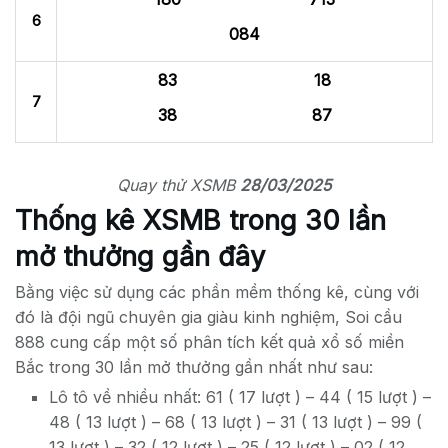
6
084
83
18
7
38
87
Quay thử XSMB
28/03/2025
Thống kê XSMB trong 30 lần
mở thưởng gần đây
Bằng việc sử dụng các phần mềm thống kê, cùng với
đó là đội ngũ chuyên gia giàu kinh nghiệm, Soi cầu
888 cung cấp một số phân tích kết quả xổ số miền
Bắc trong 30 lần mở thưởng gần nhất như sau:
Lô tô về nhiều nhất: 61 ( 17 lượt ) – 44 ( 15 lượt ) –
48 ( 13 lượt ) – 68 ( 13 lượt ) – 31 ( 13 lượt ) – 99 (
13 lượt ) – 32 ( 12 lượt ) – 25 ( 12 lượt ) – 02 ( 12