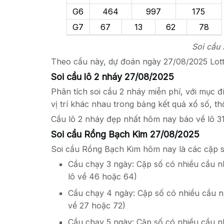
G6
464
997
175
G7
67
13
62
78
Soi cầ
Theo cầu này, dự đoán ngày 27/08/2025 Lot
Soi cầu lô 2 nháy
27/08/2025
Phân tích soi cầu 2 nháy miễn phí, với mục 
vị trí khác nhau trong bảng kết quả xổ số, th
Cầu lô 2 nháy đẹp nhất hôm nay báo về lô 31
Soi cầu Rồng Bạch Kim
27/08/2025
Soi cầu Rồng Bạch Kim hôm nay là các cặp số
Cầu chạy 3 ngày: Cặp số có nhiều cầu nh
lô về 46 hoặc 64)
Cầu chạy 4 ngày: Cặp số có nhiều cầu nh
về 27 hoặc 72)
Cầu chạy 5 ngày: Cặp số có nhiều cầu nh