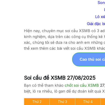
Son
Lô xi
Giải đặc 
Hiện nay, chuyên mục soi cầu XSMB có 3 adm
kinh nghiệm, dựa trên các công cụ thống kê 
xác, chúng tôi sẽ đưa ra cho anh em những
thể xem thêm các bài viết soi cầu XSMB khác 
Cao thủ soi c
Soi cầu đề XSMB
27/08/2025
Bạn có thể tham khảo
chốt soi cầu XSMB
27
biệt, lô ra nhiều, lô gan để dự đoán kết quả
Thứ 2
Thứ 3
Thứ 4