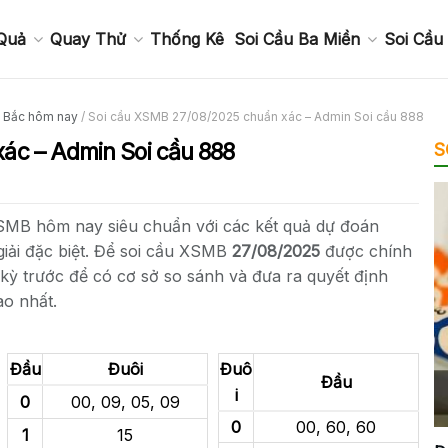
Quả
Quay Thử
Thống Kê
Soi Cầu Ba Miền
Soi Cầu
n Bắc hôm nay
/
Soi cầu XSMB 27/08/2025 chuẩn xác – Admin Soi cầu 888
ác – Admin Soi cầu 888
S
MB hôm nay siêu chuẩn với các kết quả dự đoán
iải đặc biệt.
Để soi cầu XSMB
27/08/2025
được chính
 kỳ trước để có cơ sở so sánh và đưa ra quyết định
ao nhất.
Đầu
Đuôi
Đuô
Đầu
i
0
00, 09, 05, 09
0
00, 60, 60
1
15