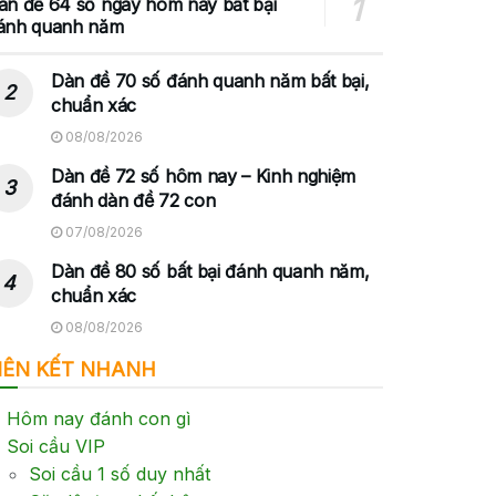
àn đề 64 số ngày hôm nay bất bại
ánh quanh năm
Dàn đề 70 số đánh quanh năm bất bại,
chuẩn xác
08/08/2026
Dàn đề 72 số hôm nay – Kinh nghiệm
đánh dàn đề 72 con
07/08/2026
Dàn đề 80 số bất bại đánh quanh năm,
chuẩn xác
08/08/2026
IÊN KẾT NHANH
Hôm nay đánh con gì
Soi cầu VIP
Soi cầu 1 số duy nhất