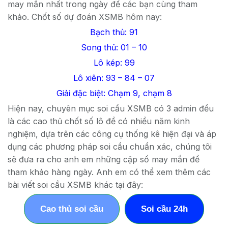
may mắn nhất trong ngày để các bạn cùng tham
khảo.
Chốt số dự đoán XSMB hôm nay:
Bạch thủ: 91
Song thủ: 01 – 10
Lô kép: 99
Lô xiên: 93 – 84 – 07
Giải đặc biệt: Chạm 9, chạm 8
Hiện nay, chuyên mục soi cầu XSMB có 3 admin đều
là các cao thủ chốt số lô đề có nhiều năm kinh
nghiệm, dựa trên các công cụ thống kê hiện đại và áp
dụng các phương pháp soi cầu chuẩn xác, chúng tôi
sẽ đưa ra cho anh em những cặp số may mắn để
tham khảo hàng ngày. Anh em có thể xem thêm các
bài viết soi cầu XSMB khác tại đây:
Cao thủ soi cầu
Soi cầu 24h