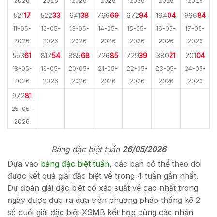
2026
2026
2026
2026
2026
2026
2026
521
17
522
33
641
38
766
69
672
94
194
04
966
84
11-05-
12-05-
13-05-
14-05-
15-05-
16-05-
17-05-
2026
2026
2026
2026
2026
2026
2026
553
61
817
54
885
68
726
85
729
39
380
21
201
04
18-05-
19-05-
20-05-
21-05-
22-05-
23-05-
24-05-
2026
2026
2026
2026
2026
2026
2026
972
81
25-05-
2026
Bảng đặc biệt tuần
26/05/2026
Dựa vào
bảng đặc biệt tuần
, các bạn có thể theo dõi
được kết quả giải đặc biệt về trong 4 tuần gần nhất.
Dự đoán giải đặc biệt có xác suất về cao nhất trong
ngày được đưa ra dựa trên phương pháp thống kê 2
số cuối giải đặc biệt XSMB kết hợp cùng các nhận