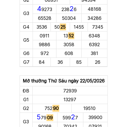
G2
08931
94394
4
2
48168
9273
238
6
G3
65528
50304
34286
G4
3536
50
25
1455
7345
0911
13
52
6348
G5
9886
3058
6392
G6
972
608
381
G7
84
36
85
26
Mở thưởng Thứ Sáu ngày 22/05/2026
ĐB
72939
G1
13297
G2
752
90
19510
5
2
39900
79
09
599
7
G3
90168
70342
07921