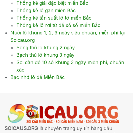
Thống kê giải đặc biệt miền Bắc
Thống kê lô gan miền Bắc
Thống kê tần suất lô tô miền Bắc
Thống kê lô rơi từ đề xổ số miền Bắc
Nuôi lô khung 1, 2, 3 ngày siêu chuẩn, miễn phí tại
Soicau.org
Song thủ lô khung 2 ngày
Bạch thủ lô khung 3 ngày
Soi dàn đề 10 số khung 3 ngày miễn phí, chuẩn
xác
Bạc nhớ lô đề Miền Bắc
SOICAUS.ORG
là chuyên trang uy tín hàng đầu