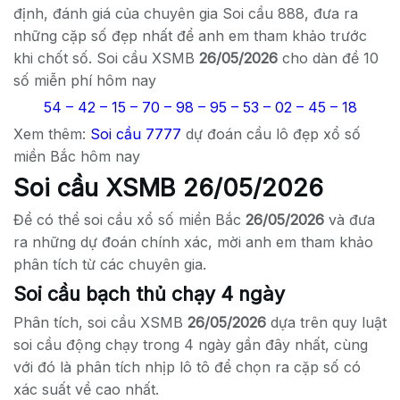
định, đánh giá của chuyên gia Soi cầu 888, đưa ra
những cặp số đẹp nhất để anh em tham khảo trước
khi chốt số.
Soi cầu XSMB
26/05/2026
cho dàn đề 10
số miễn phí hôm nay
54 – 42 – 15 – 70 – 98 – 95 – 53 – 02 – 45 – 18
Xem thêm:
Soi cầu 7777
dự đoán cầu lô đẹp xổ số
miền Bắc hôm nay
Soi cầu XSMB
26/05/2026
Để có thể soi cầu xổ số miền Bắc
26/05/2026
và đưa
ra những dự đoán chính xác, mời anh em tham khảo
phân tích từ các chuyên gia.
Soi cầu bạch thủ chạy 4 ngày
Phân tích, soi cầu XSMB
26/05/2026
dựa trên quy luật
soi cầu động chạy trong 4 ngày gần đây nhất, cùng
với đó là phân tích nhịp lô tô để chọn ra cặp số có
xác suất về cao nhất.