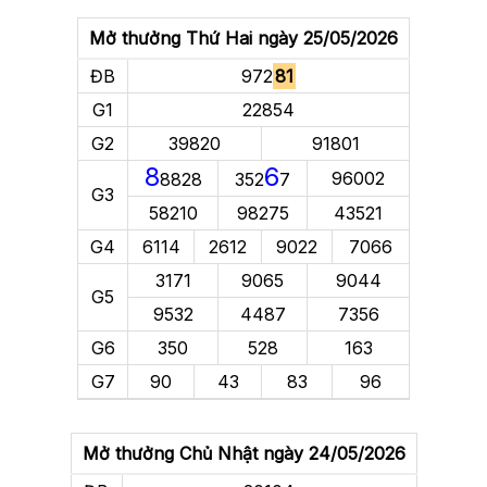
Mở thưởng Thứ Hai ngày 25/05/2026
ĐB
972
81
G1
22854
G2
39820
91801
8
6
96002
8828
352
7
G3
58210
98275
43521
G4
6114
2612
9022
7066
3171
9065
9044
G5
9532
4487
7356
G6
350
528
163
G7
90
43
83
96
Mở thưởng Chủ Nhật ngày 24/05/2026