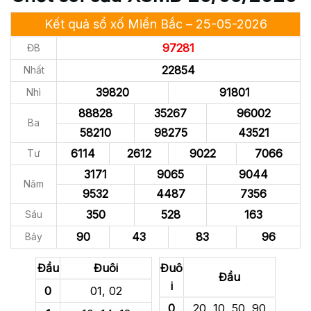
Kết quả sổ xố Miền Bắc – 25-05-2026
97281
ĐB
22854
Nhất
39820
91801
Nhì
88828
35267
96002
Ba
58210
98275
43521
6114
2612
9022
7066
Tư
3171
9065
9044
Năm
9532
4487
7356
350
528
163
Sáu
90
43
83
96
Bảy
Đầu
Đuôi
Đuô
Đầu
i
0
01, 02
0
20, 10, 50, 90