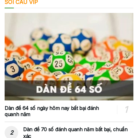
SOI CẦU VIP
Dàn đề 64 số ngày hôm nay bất bại đánh
quanh năm
Dàn đề 70 số đánh quanh năm bất bại, chuẩn
xác