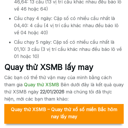
46,64: 13 cầu (13 vị trí cầu khác nhau đều báo lô
về 46 hoặc 64)
Cầu chạy 4 ngày: Cặp số có nhiều cầu nhất là
04,40: 4 cầu (4 vị trí cầu khác nhau đều báo lô
về 04 hoặc 40)
Cầu chạy 5 ngày: Cặp số có nhiều cầu nhất là
01,10: 3 cầu (3 vị trí cầu khác nhau đều báo lô về
01 hoặc 10)
Quay thử XSMB lấy may
Các bạn có thể thử vận may của mình bằng cách
tham gia
Quay thử XSMB
Bên dưới đây là kết quả quay
thử XSMB ngày
22/01/2026
mà chúng tôi đã thực
hiện, mời các bạn tham khảo:
Quay thử XSMB – Quay thử xổ số miền Bắc hôm
nay lấy may