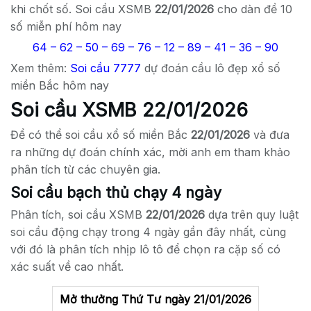
khi chốt số.
Soi cầu XSMB
22/01/2026
cho dàn đề 10
số miễn phí hôm nay
64 – 62 – 50 – 69 – 76 – 12 – 89 – 41 – 36 – 90
Xem thêm:
Soi cầu 7777
dự đoán cầu lô đẹp xổ số
miền Bắc hôm nay
Soi cầu XSMB
22/01/2026
Để có thể soi cầu xổ số miền Bắc
22/01/2026
và đưa
ra những dự đoán chính xác, mời anh em tham khảo
phân tích từ các chuyên gia.
Soi cầu bạch thủ chạy 4 ngày
Phân tích, soi cầu XSMB
22/01/2026
dựa trên quy luật
soi cầu động chạy trong 4 ngày gần đây nhất, cùng
với đó là phân tích nhịp lô tô để chọn ra cặp số có
xác suất về cao nhất.
Mở thưởng Thứ Tư ngày 21/01/2026