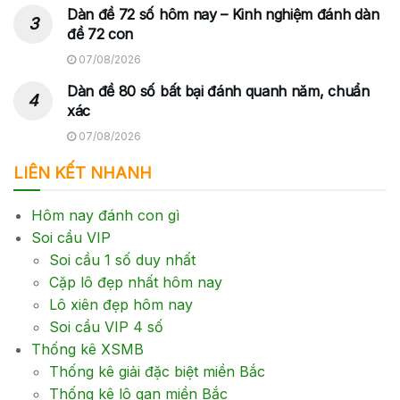
Dàn đề 72 số hôm nay – Kinh nghiệm đánh dàn
đề 72 con
07/08/2026
Dàn đề 80 số bất bại đánh quanh năm, chuẩn
xác
07/08/2026
LIÊN KẾT NHANH
Hôm nay đánh con gì
Soi cầu VIP
Soi cầu 1 số duy nhất
Cặp lô đẹp nhất hôm nay
Lô xiên đẹp hôm nay
Soi cầu VIP 4 số
Thống kê XSMB
Thống kê giải đặc biệt miền Bắc
Thống kê lô gan miền Bắc