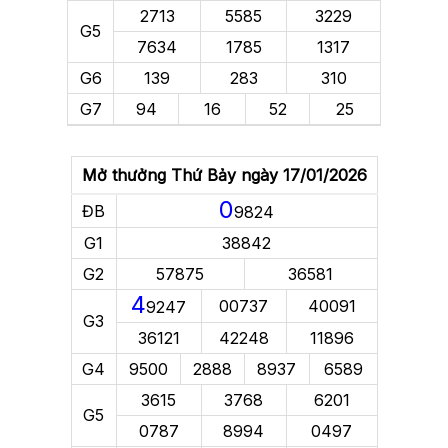
2713
5585
3229
G5
7634
1785
1317
G6
139
283
310
G7
94
16
52
25
Mở thưởng Thứ Bảy ngày 17/01/2026
0
ĐB
9824
G1
38842
G2
57875
36581
4
00737
40091
9247
G3
36121
42248
11896
G4
9500
2888
8937
6589
3615
3768
6201
G5
0787
8994
0497