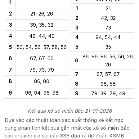
1
1
21
2
21, 26, 26
2
42, 32
3
39, 35, 32
3
73
4
42, 44, 49
4
94, 54, 44
5
35
5
50, 54, 56, 57, 58, 56
86, 96, 96, 56, 56, 26,
6
67, 67, 60
6
26
7
79, 73, 79
7
67, 57, 67
8
86, 80
8
98, 58
9
96, 94, 96, 98
9
79, 39, 79, 49
Kết quả xổ số miền Bắc
21-01-2026
Dựa vào các thuật toán xác suất thống kê kết hợp
cùng phân tích kết quả gần nhất của xổ số miền Bắc,
các chuyên gia soi cầu 888 đưa ra dự đoán XSMB