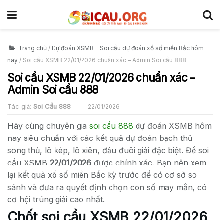
Trang chủ
/
Dự đoán XSMB - Soi cầu dự đoán xổ số miền Bắc hôm
nay
/
Soi cầu XSMB 22/01/2026 chuẩn xác – Admin Soi cầu 888
Soi cầu XSMB 22/01/2026 chuẩn xác –
Admin Soi cầu 888
Tác giả:
Soi Cầu 888
22/01/2026
Hãy cùng chuyên gia
soi cầu 888
dự đoán XSMB hôm
nay siêu chuẩn với các kết quả dự đoán bạch thủ,
song thủ, lô kép, lô xiên, đầu đuôi giải đặc biệt.
Để soi
cầu XSMB
22/01/2026
được chính xác. Bạn nên xem
lại kết quả xổ số miền Bắc kỳ trước để có cơ sở so
sánh và đưa ra quyết định chọn con số may mắn, có
cơ hội trúng giải cao nhất.
Chốt soi cầu XSMB
22/01/2026