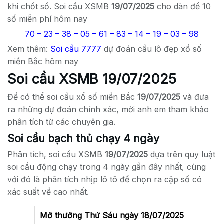
khi chốt số.
Soi cầu XSMB
19/07/2025
cho dàn đề 10
số miễn phí hôm nay
70 – 23 – 38 – 05 – 61 – 83 – 14 – 19 – 03 – 98
Xem thêm:
Soi cầu 7777
dự đoán cầu lô đẹp xổ số
miền Bắc hôm nay
Soi cầu XSMB
19/07/2025
Để có thể soi cầu xổ số miền Bắc
19/07/2025
và đưa
ra những dự đoán chính xác, mời anh em tham khảo
phân tích từ các chuyên gia.
Soi cầu bạch thủ chạy 4 ngày
Phân tích, soi cầu XSMB
19/07/2025
dựa trên quy luật
soi cầu động chạy trong 4 ngày gần đây nhất, cùng
với đó là phân tích nhịp lô tô để chọn ra cặp số có
xác suất về cao nhất.
Mở thưởng Thứ Sáu ngày 18/07/2025