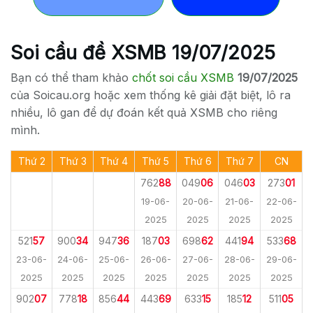
Soi cầu đề XSMB
19/07/2025
Bạn có thể tham khảo
chốt soi cầu XSMB
19/07/2025
của Soicau.org hoặc xem thống kê giải đặt biệt, lô ra
nhiều, lô gan để dự đoán kết quả XSMB cho riêng
mình.
Thứ 2
Thứ 3
Thứ 4
Thứ 5
Thứ 6
Thứ 7
CN
762
88
049
06
046
03
273
01
19-06-
20-06-
21-06-
22-06-
2025
2025
2025
2025
521
57
900
34
947
36
187
03
698
62
441
94
533
68
23-06-
24-06-
25-06-
26-06-
27-06-
28-06-
29-06-
2025
2025
2025
2025
2025
2025
2025
902
07
778
18
856
44
443
69
633
15
185
12
511
05