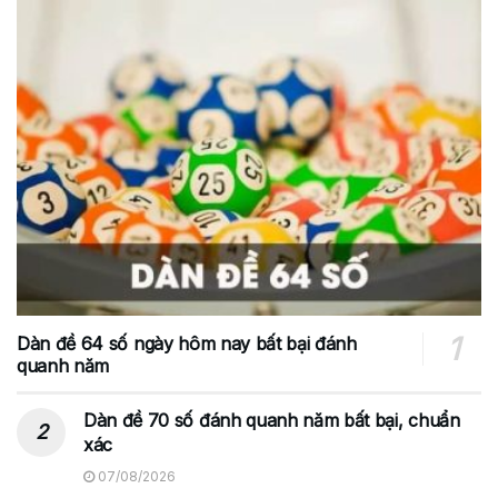
Dàn đề 64 số ngày hôm nay bất bại đánh
quanh năm
Dàn đề 70 số đánh quanh năm bất bại, chuẩn
xác
07/08/2026