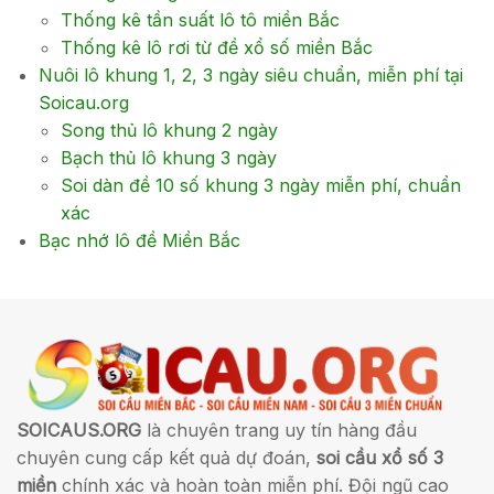
Thống kê tần suất lô tô miền Bắc
Thống kê lô rơi từ đề xổ số miền Bắc
Nuôi lô khung 1, 2, 3 ngày siêu chuẩn, miễn phí tại
Soicau.org
Song thủ lô khung 2 ngày
Bạch thủ lô khung 3 ngày
Soi dàn đề 10 số khung 3 ngày miễn phí, chuẩn
xác
Bạc nhớ lô đề Miền Bắc
SOICAUS.ORG
là chuyên trang uy tín hàng đầu
chuyên cung cấp kết quả dự đoán,
soi cầu xổ số 3
miền
chính xác và hoàn toàn miễn phí. Đội ngũ cao