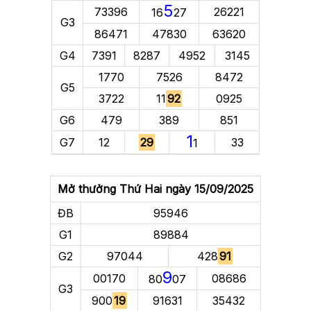
5
73396
26221
16
27
G3
86471
47830
63620
G4
7391
8287
4952
3145
1770
7526
8472
G5
3722
11
92
0925
G6
479
389
851
1
G7
12
29
33
1
Mở thưởng Thứ Hai ngày 15/09/2025
ĐB
95946
G1
89884
G2
97044
428
91
9
00170
08686
80
07
G3
900
19
91631
35432