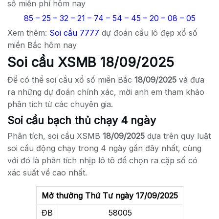
số miễn phí hôm nay
85 – 25 – 32 – 21 – 74 – 54 – 45 – 20 – 08 – 05
Xem thêm:
Soi cầu 7777
dự đoán cầu lô đẹp xổ số
miền Bắc hôm nay
Soi cầu XSMB
18/09/2025
Để có thể soi cầu xổ số miền Bắc
18/09/2025
và đưa
ra những dự đoán chính xác, mời anh em tham khảo
phân tích từ các chuyên gia.
Soi cầu bạch thủ chạy 4 ngày
Phân tích, soi cầu XSMB
18/09/2025
dựa trên quy luật
soi cầu động chạy trong 4 ngày gần đây nhất, cùng
với đó là phân tích nhịp lô tô để chọn ra cặp số có
xác suất về cao nhất.
Mở thưởng Thứ Tư ngày 17/09/2025
ĐB
58005