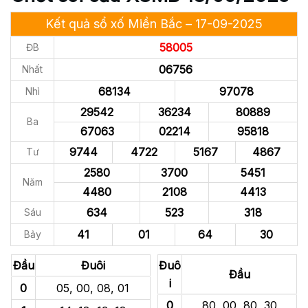
Kết quả sổ xố Miền Bắc – 17-09-2025
58005
ĐB
06756
Nhất
68134
97078
Nhì
29542
36234
80889
Ba
67063
02214
95818
9744
4722
5167
4867
Tư
2580
3700
5451
Năm
4480
2108
4413
634
523
318
Sáu
41
01
64
30
Bảy
Đầu
Đuôi
Đuô
Đầu
i
0
05, 00, 08, 01
0
80, 00, 80, 30