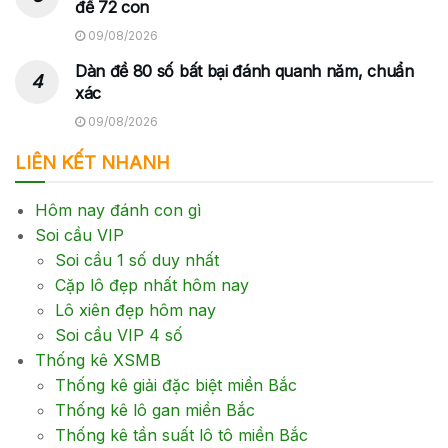
đề 72 con
09/08/2026
Dàn đề 80 số bất bại đánh quanh năm, chuẩn
xác
09/08/2026
LIÊN KẾT NHANH
Hôm nay đánh con gì
Soi cầu VIP
Soi cầu 1 số duy nhất
Cặp lô đẹp nhất hôm nay
Lô xiên đẹp hôm nay
Soi cầu VIP 4 số
Thống kê XSMB
Thống kê giải đặc biệt miền Bắc
Thống kê lô gan miền Bắc
Thống kê tần suất lô tô miền Bắc