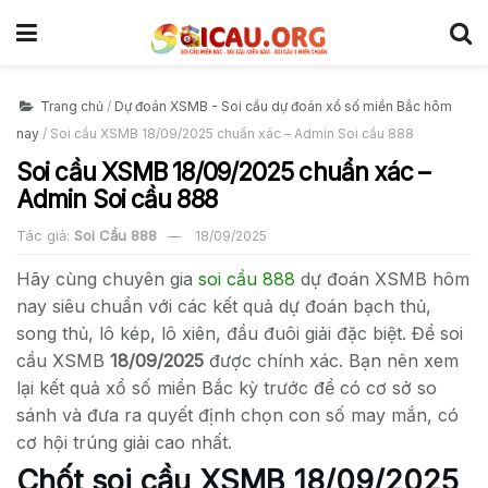
Trang chủ
/
Dự đoán XSMB - Soi cầu dự đoán xổ số miền Bắc hôm
nay
/
Soi cầu XSMB 18/09/2025 chuẩn xác – Admin Soi cầu 888
Soi cầu XSMB 18/09/2025 chuẩn xác –
Admin Soi cầu 888
Tác giả:
Soi Cầu 888
18/09/2025
Hãy cùng chuyên gia
soi cầu 888
dự đoán XSMB hôm
nay siêu chuẩn với các kết quả dự đoán bạch thủ,
song thủ, lô kép, lô xiên, đầu đuôi giải đặc biệt.
Để soi
cầu XSMB
18/09/2025
được chính xác. Bạn nên xem
lại kết quả xổ số miền Bắc kỳ trước để có cơ sở so
sánh và đưa ra quyết định chọn con số may mắn, có
cơ hội trúng giải cao nhất.
Chốt soi cầu XSMB
18/09/2025