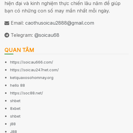
hiện đại và kinh nghiệm thực chiến lâu năm để giúp
bạn có những con số may mắn nhất mỗi ngày.
Email:
caothusoicau2888@gmail.com
Telegram:
@soicau68
QUAN TÂM
https://soicau666.com/
https://soicau247net.com/
ketquaxosohomnay.org
hello 88
https://soc88.net/
shbet
8xbet
shbet
j88
J88