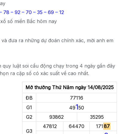
nay
– 78 – 92 – 70 – 35 – 69 – 12
 xổ số miền Bắc hôm nay
và đưa ra những dự đoán chính xác, mời anh em
 quy luật soi cầu động chạy trong 4 ngày gần đây
chọn ra cặp số có xác suất về cao nhất.
Mở thưởng Thứ Năm ngày 14/08/2025
ĐB
77116
1
G1
49
50
G2
93862
35295
47812
64470
171
87
G3