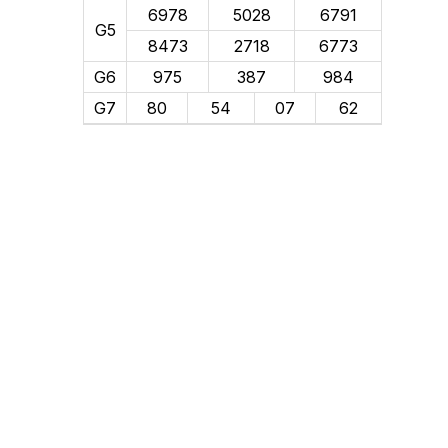
6978
5028
6791
G5
8473
2718
6773
G6
975
387
984
G7
80
54
07
62