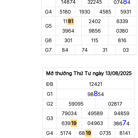
8
14874
32245
074
4
G4
5180
1930
4585
5931
11
81
2402
6339
G5
3964
9856
0380
G6
301
115
816
G7
84
74
31
03
Mở thưởng Thứ Tư ngày 13/08/2025
ĐB
12421
8
G1
98
54
G2
59095
02817
79034
49589
94859
G3
7
639
19
04963
386
4
G4
5174
68
19
0735
8141