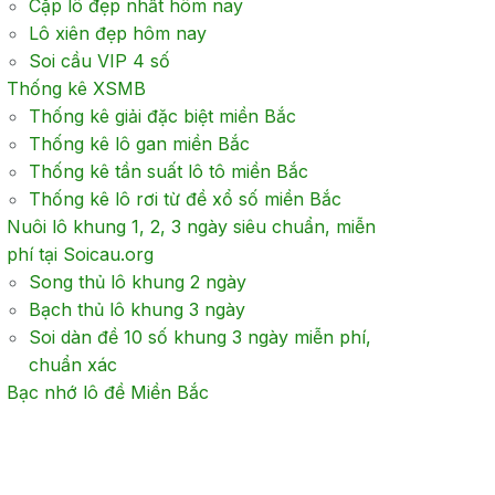
Cặp lô đẹp nhất hôm nay
Lô xiên đẹp hôm nay
Soi cầu VIP 4 số
Thống kê XSMB
Thống kê giải đặc biệt miền Bắc
Thống kê lô gan miền Bắc
Thống kê tần suất lô tô miền Bắc
Thống kê lô rơi từ đề xổ số miền Bắc
Nuôi lô khung 1, 2, 3 ngày siêu chuẩn, miễn
phí tại Soicau.org
Song thủ lô khung 2 ngày
Bạch thủ lô khung 3 ngày
Soi dàn đề 10 số khung 3 ngày miễn phí,
chuẩn xác
Bạc nhớ lô đề Miền Bắc