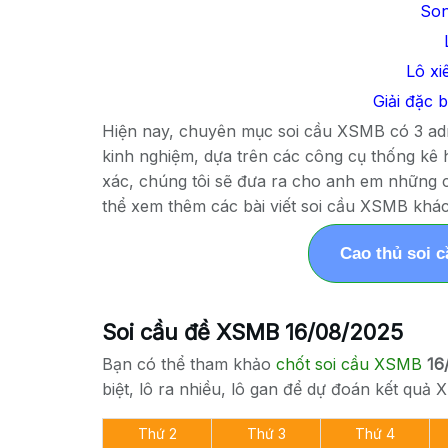
Son
Lô xi
Giải đặc 
Hiện nay, chuyên mục soi cầu XSMB có 3 adm
kinh nghiệm, dựa trên các công cụ thống kê 
xác, chúng tôi sẽ đưa ra cho anh em những
thể xem thêm các bài viết soi cầu XSMB khác 
Cao thủ soi c
Soi cầu đề XSMB
16/08/2025
Bạn có thể tham khảo
chốt soi cầu XSMB
16
biệt, lô ra nhiều, lô gan để dự đoán kết quả
Thứ 2
Thứ 3
Thứ 4