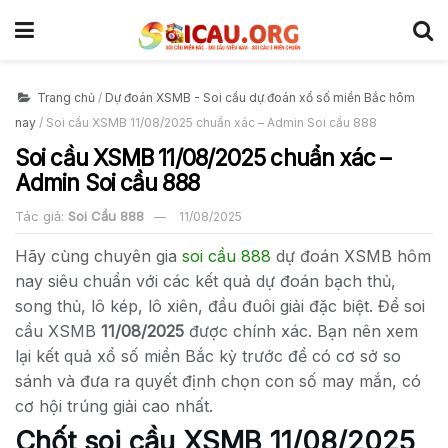
Trang chủ
/
Dự đoán XSMB - Soi cầu dự đoán xổ số miền Bắc hôm
nay
/
Soi cầu XSMB 11/08/2025 chuẩn xác – Admin Soi cầu 888
Soi cầu XSMB 11/08/2025 chuẩn xác –
Admin Soi cầu 888
Tác giả:
Soi Cầu 888
11/08/2025
Hãy cùng chuyên gia
soi cầu 888
dự đoán XSMB hôm
nay siêu chuẩn với các kết quả dự đoán bạch thủ,
song thủ, lô kép, lô xiên, đầu đuôi giải đặc biệt.
Để soi
cầu XSMB
11/08/2025
được chính xác. Bạn nên xem
lại kết quả xổ số miền Bắc kỳ trước để có cơ sở so
sánh và đưa ra quyết định chọn con số may mắn, có
cơ hội trúng giải cao nhất.
Chốt soi cầu XSMB
11/08/2025