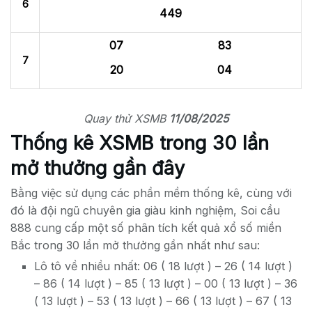
6
449
07
83
7
20
04
Quay thử XSMB
11/08/2025
Thống kê XSMB trong 30 lần
mở thưởng gần đây
Bằng việc sử dụng các phần mềm thống kê, cùng với
đó là đội ngũ chuyên gia giàu kinh nghiệm, Soi cầu
888 cung cấp một số phân tích kết quả xổ số miền
Bắc trong 30 lần mở thưởng gần nhất như sau:
Lô tô về nhiều nhất: 06 ( 18 lượt ) – 26 ( 14 lượt )
– 86 ( 14 lượt ) – 85 ( 13 lượt ) – 00 ( 13 lượt ) – 36
( 13 lượt ) – 53 ( 13 lượt ) – 66 ( 13 lượt ) – 67 ( 13