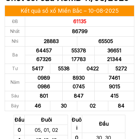
Kết quả sổ xố Miền Bắc – 10-08-2025
61135
ĐB
86799
Nhất
28883
65505
Nhì
64457
55378
36651
Ba
67326
17783
21344
5417
5538
0422
5272
Tư
0989
8930
7461
Năm
0986
0745
9015
801
847
415
Sáu
46
30
02
84
Bảy
Đầu
Đuôi
Đuô
Đầu
i
0
05, 01, 02
0
30, 30