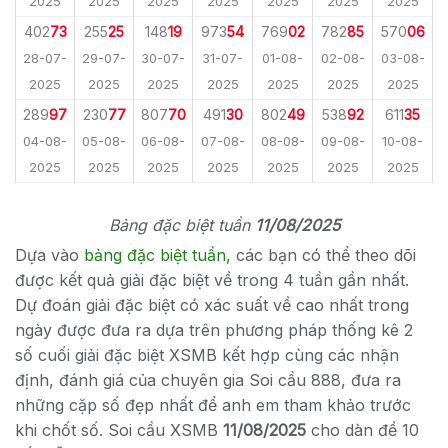
2025
2025
2025
2025
2025
2025
2025
402
73
255
25
148
19
973
54
769
02
782
85
570
06
28-07-
29-07-
30-07-
31-07-
01-08-
02-08-
03-08-
2025
2025
2025
2025
2025
2025
2025
289
97
230
77
807
70
491
30
802
49
538
92
611
35
04-08-
05-08-
06-08-
07-08-
08-08-
09-08-
10-08-
2025
2025
2025
2025
2025
2025
2025
Bảng đặc biệt tuần
11/08/2025
Dựa vào
bảng đặc biệt tuần
, các bạn có thể theo dõi
được kết quả giải đặc biệt về trong 4 tuần gần nhất.
Dự đoán giải đặc biệt có xác suất về cao nhất trong
ngày được đưa ra dựa trên phương pháp thống kê 2
số cuối giải đặc biệt XSMB kết hợp cùng các nhận
định, đánh giá của chuyên gia Soi cầu 888, đưa ra
những cặp số đẹp nhất để anh em tham khảo trước
khi chốt số.
Soi cầu XSMB
11/08/2025
cho dàn đề 10