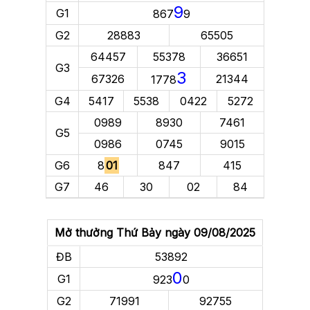
9
G1
867
9
G2
28883
65505
64457
55378
36651
G3
3
67326
21344
1778
G4
5417
5538
0422
5272
0989
8930
7461
G5
0986
0745
9015
G6
8
01
847
415
G7
46
30
02
84
Mở thưởng Thứ Bảy ngày 09/08/2025
ĐB
53892
0
G1
923
0
G2
71991
92755