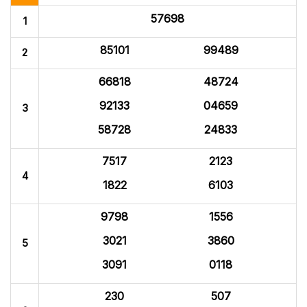
57698
1
85101
99489
2
66818
48724
92133
04659
3
58728
24833
7517
2123
4
1822
6103
9798
1556
3021
3860
5
3091
0118
230
507