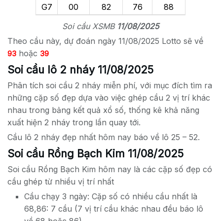
G7
00
82
76
88
Soi cầu XSMB
11/08/2025
Theo cầu này, dự đoán ngày 11/08/2025 Lotto sẽ về
hoặc
93
39
Soi cầu lô 2 nháy
11/08/2025
Phân tích soi cầu 2 nháy miễn phí, với mục đích tìm ra
những cặp số đẹp dựa vào việc ghép cầu 2 vị trí khác
nhau trong bảng kết quả xổ số, thống kê khả năng
xuất hiện 2 nháy trong lần quay tới.
Cầu lô 2 nháy đẹp nhất hôm nay báo về lô 25 – 52.
Soi cầu Rồng Bạch Kim
11/08/2025
Soi cầu Rồng Bạch Kim hôm nay là các cặp số đẹp có
cầu ghép từ nhiều vị trí nhất
Cầu chạy 3 ngày: Cặp số có nhiều cầu nhất là
68,86: 7 cầu (7 vị trí cầu khác nhau đều báo lô