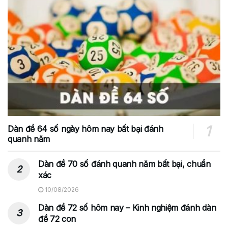
Dàn đề 64 số ngày hôm nay bất bại đánh
quanh năm
Dàn đề 70 số đánh quanh năm bất bại, chuẩn
xác
10/08/2026
Dàn đề 72 số hôm nay – Kinh nghiệm đánh dàn
đề 72 con