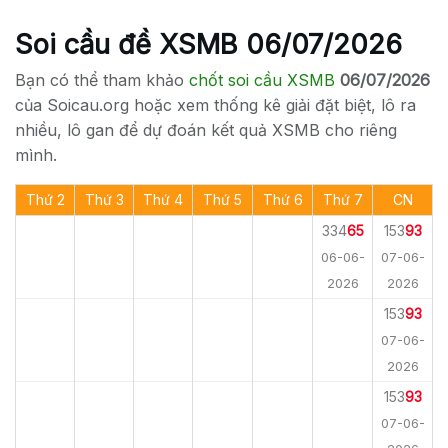
Soi cầu đề XSMB
06/07/2026
Bạn có thể tham khảo
chốt soi cầu XSMB
06/07/2026
của Soicau.org hoặc xem thống kê giải đặt biệt, lô ra
nhiều, lô gan để dự đoán kết quả XSMB cho riêng
mình.
Thứ 2
Thứ 3
Thứ 4
Thứ 5
Thứ 6
Thứ 7
CN
334
65
153
93
06-06-
07-06-
2026
2026
153
93
07-06-
2026
153
93
07-06-