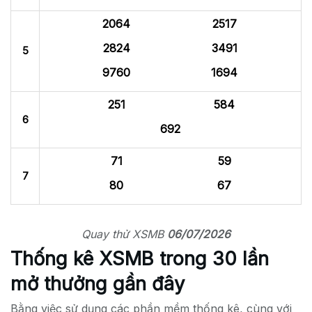
2064
2517
2824
3491
5
9760
1694
251
584
6
692
71
59
7
80
67
Quay thử XSMB
06/07/2026
Thống kê XSMB trong 30 lần
mở thưởng gần đây
Bằng việc sử dụng các phần mềm thống kê, cùng với