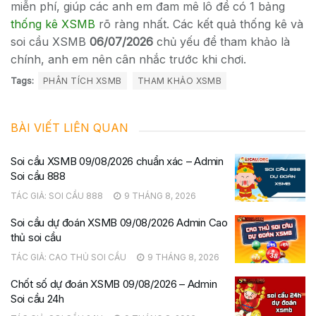
miễn phí, giúp các anh em đam mê lô đề có 1 bảng
thống kê XSMB
rõ ràng nhất. Các kết quả thống kê và
soi cầu XSMB
06/07/2026
chủ yếu để tham khảo là
chính, anh em nên cân nhắc trước khi chơi.
Tags:
PHÂN TÍCH XSMB
THAM KHẢO XSMB
BÀI VIẾT LIÊN QUAN
Soi cầu XSMB 09/08/2026 chuẩn xác – Admin
Soi cầu 888
TÁC GIẢ:
SOI CẦU 888
9 THÁNG 8, 2026
Soi cầu dự đoán XSMB 09/08/2026 Admin Cao
thủ soi cầu
TÁC GIẢ:
CAO THỦ SOI CẦU
9 THÁNG 8, 2026
Chốt số dự đoán XSMB 09/08/2026 – Admin
Soi cầu 24h