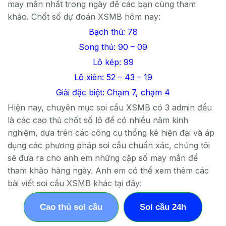
may mắn nhất trong ngày để các bạn cùng tham
khảo.
Chốt số dự đoán XSMB hôm nay:
Bạch thủ: 78
Song thủ: 90 – 09
Lô kép: 99
Lô xiên: 52 – 43 – 19
Giải đặc biệt: Chạm 7, chạm 4
Hiện nay, chuyên mục soi cầu XSMB có 3 admin đều
là các cao thủ chốt số lô đề có nhiều năm kinh
nghiệm, dựa trên các công cụ thống kê hiện đại và áp
dụng các phương pháp soi cầu chuẩn xác, chúng tôi
sẽ đưa ra cho anh em những cặp số may mắn để
tham khảo hàng ngày. Anh em có thể xem thêm các
bài viết soi cầu XSMB khác tại đây:
Cao thủ soi cầu
Soi cầu 24h