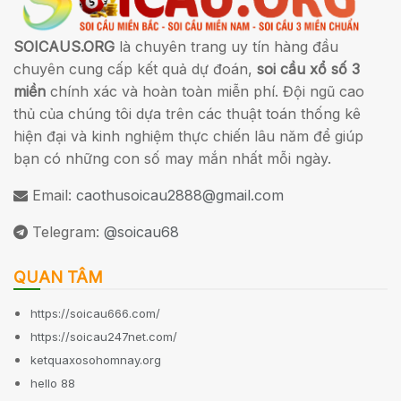
SOICAUS.ORG
là chuyên trang uy tín hàng đầu
chuyên cung cấp kết quả dự đoán,
soi cầu xổ số 3
miền
chính xác và hoàn toàn miễn phí. Đội ngũ cao
thủ của chúng tôi dựa trên các thuật toán thống kê
hiện đại và kinh nghiệm thực chiến lâu năm để giúp
bạn có những con số may mắn nhất mỗi ngày.
Email:
caothusoicau2888@gmail.com
Telegram:
@soicau68
QUAN TÂM
https://soicau666.com/
https://soicau247net.com/
ketquaxosohomnay.org
hello 88