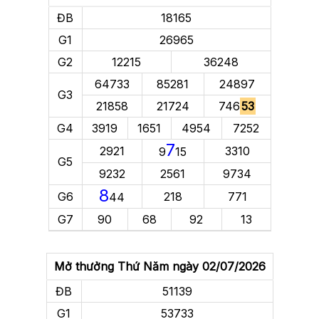
ĐB
18165
G1
26965
G2
12215
36248
64733
85281
24897
G3
21858
21724
746
53
G4
3919
1651
4954
7252
7
2921
3310
9
15
G5
9232
2561
9734
8
G6
218
771
44
G7
90
68
92
13
Mở thưởng Thứ Năm ngày 02/07/2026
ĐB
51139
G1
53733