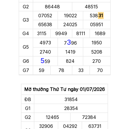
G2
86448
48515
07052
19022
538
31
G3
65638
24025
05951
G4
3115
9949
8111
1689
3
4973
1950
7
96
G5
2740
1419
5208
5
G6
824
270
59
G7
59
78
33
70
Mở thưởng Thứ Tư ngày 01/07/2026
ĐB
31854
G1
28354
G2
12465
72384
32906
04292
63731