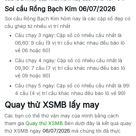
Soi cầu Rồng Bạch Kim
06/07/2026
Soi cầu Rồng Bạch Kim hôm nay là các cặp số đẹp có
cầu ghép từ nhiều vị trí nhất
Cầu chạy 3 ngày: Cặp số có nhiều cầu nhất là
06,60: 9 cầu (9 vị trí cầu khác nhau đều báo lô
về 06 hoặc 60)
Cầu chạy 4 ngày: Cặp số có nhiều cầu nhất là
09,90: 7 cầu (7 vị trí cầu khác nhau đều báo lô
về 09 hoặc 90)
Cầu chạy 5 ngày: Cặp số có nhiều cầu nhất là 99:
4 cầu (4 vị trí cầu khác nhau đều báo lô về 99)
Quay thử XSMB lấy may
Các bạn có thể thử vận may của mình bằng cách
tham gia
Quay thử XSMB
Bên dưới đây là kết quả quay
thử XSMB ngày
06/07/2026
mà chúng tôi đã thực