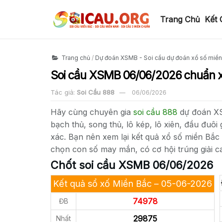
Trang Chủ
Kết 
Trang chủ
/
Dự đoán XSMB - Soi cầu dự đoán xổ số miề
Soi cầu XSMB 06/06/2026 chuẩn x
Tác giả:
Soi Cầu 888
06/06/2026
Hãy cùng chuyên gia
soi cầu 888
dự đoán XS
bạch thủ, song thủ, lô kép, lô xiên, đầu đuôi g
xác. Bạn nên xem lại kết quả xổ số miền Bắc
chọn con số may mắn, có cơ hội trúng giải c
Chốt soi cầu XSMB
06/06/2026
Kết quả sổ xố Miền Bắc – 05-06-2026
74978
ĐB
29875
Nhất