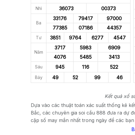
36073
00373
Nhì
33176
79417
97000
Ba
77385
07186
44357
3851
9764
6277
4547
Tư
3717
5983
6909
Năm
4076
5485
3413
945
116
522
Sáu
49
52
99
46
Bảy
Kết quả xổ s
Dựa vào các thuật toán xác suất thống kê kế
Bắc, các chuyên gia soi cầu 888 đưa ra dự
cặp số may mắn nhất trong ngày để các bạn
B