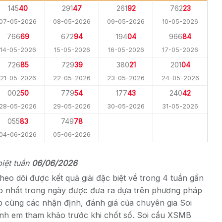
145
40
291
47
261
92
762
23
07-05-2026
08-05-2026
09-05-2026
10-05-2026
766
69
672
94
194
04
966
84
14-05-2026
15-05-2026
16-05-2026
17-05-2026
726
85
729
39
380
21
201
04
21-05-2026
22-05-2026
23-05-2026
24-05-2026
002
50
779
54
177
43
240
42
28-05-2026
29-05-2026
30-05-2026
31-05-2026
055
83
749
78
04-06-2026
05-06-2026
iệt tuần
06/06/2026
theo dõi được kết quả giải đặc biệt về trong 4 tuần gần
cao nhất trong ngày được đưa ra dựa trên phương pháp
ợp cùng các nhận định, đánh giá của chuyên gia Soi
nh em tham khảo trước khi chốt số.
Soi cầu XSMB