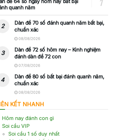
àn đề 64 số ngày hôm nay bất bại
ánh quanh năm
Dàn đề 70 số đánh quanh năm bất bại,
chuẩn xác
08/08/2026
Dàn đề 72 số hôm nay – Kinh nghiệm
đánh dàn đề 72 con
07/08/2026
Dàn đề 80 số bất bại đánh quanh năm,
chuẩn xác
08/08/2026
IÊN KẾT NHANH
Hôm nay đánh con gì
Soi cầu VIP
Soi cầu 1 số duy nhất