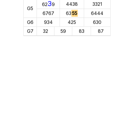
3
4438
3321
62
9
G5
6767
63
55
6444
G6
934
425
630
G7
32
59
83
87